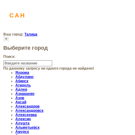
САН
ДЕЗ
Санитарная служба
Ваш город:
Талица
×
Выберите город
Поиск:
По данному запросу ни одного города не найдено!
Яхрома
Абдулино
Абинск
Агидель
Адлер
Азнакаево
Азов
Аксай
Александров
Александровск
Алексеевка
Алексин
Алушта
Альметьевск
Амурск