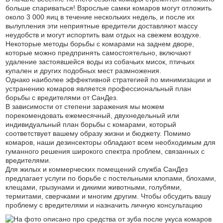
больше спариваться! Взрослые самки комаров могут отложить
около 3 000 яиц в течение нескольких недель, и после их
вылупления эти неприятные вредители доставляют массу
неудобств и могут испортить вам отдых на свежем воздухе.
Некоторые методы борьбы с комарами на заднем дворе,
которые можно предпринять самостоятельно, включают
удаление застоявшейся воды из собачьих мисок, птичьих
купален и других подобных мест размножения.
Однако наиболее эффективной стратегией по минимизации и
устранению комаров является профессиональный план
борьбы с вредителями от СанДез.
В зависимости от степени заражения мы можем
порекомендовать ежемесячный, двухнедельный или
индивидуальный план борьбы с комарами, который
соответствует вашему образу жизни и бюджету. Помимо
комаров, наши дезинсекторы обладают всем необходимым для
гуманного решения широкого спектра проблем, связанных с
вредителями.
Для жилых и коммерческих помещений служба СанДез
предлагает услуги по борьбе с постельными клопами, блохами,
клещами, грызунами и дикими животными, голубями,
термитами, сверчками и многим другим. Чтобы обсудить вашу
проблему с вредителями и назначить личную консультацию