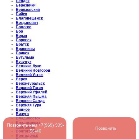
Бердск
Березники
Берёзовский
Бийск
Благовещенск
Богданович
Бологое
Бор
Борзя
Боровск
Братск
Бронницы
Брянск
Бугульма
Бузулук
Великие Луки
Великий Новгород
Великий Устюг
Верея
Верхнеуральск
Верхний Тагил
Верхний Уфалей
Верхняя Пышма
Верхняя Салда
Верхняя Тура
Видное
Вичуга
Владивосток
Владикавказ
Позвонить нам +7(969) 999-
Владимир
Позвонить
56-46
Волгоград
Волгодонск