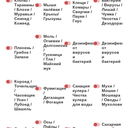
Клопы /
Бактерии
Клещи /
Тараканы
Мыши
/ Вирусы /
Комары /
/ Блохи /
палёвки /
Лишай /
Сверчки /
Муравьи /
Крысы/
Чумка /
Пауки /
Сеноед /
Грызуны
Чесотка /
Гнус
Кожеед
Дезодораци
Моль /
Огневки /
Дезинфекция
Дезинфекци
Долгоносик
Плесень /
от
от
/
Грибок /
вирусов
вирусов
Гусеница
Запахи
и
и
/ Тля /
бактерий
бактерий
Майский
жук
Короед /
Точильщик
Санация
Мухи /
Фумигация
/
кулера /
Мошки /
/
Часовщик
Чистка
Мошкара
Дегазация
/ Усач /
кулера
/ Оводы /
/ Фогация
Лубоед /
для воды
Мухоловки
Шашель
Осы /
Сахарная
Пчёлы /