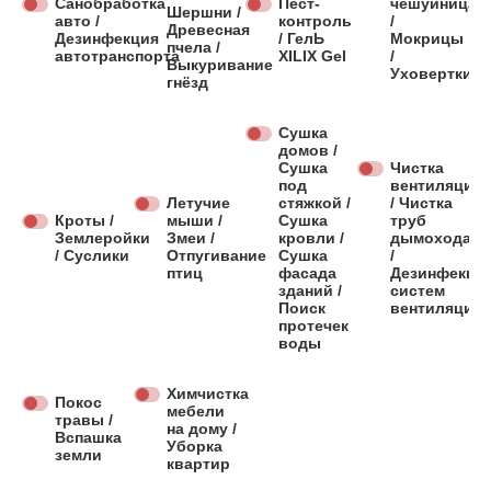
Санобработка
Пест-
чешуйница
Шершни /
авто /
контроль
/
Древесная
Дезинфекция
/ ГелЬ
Мокрицы
пчела /
автотранспорта
XILIX Gel
/
Выкуривание
Уховертки
гнёзд
Сушка
домов /
Сушка
Чистка
под
вентиляции
Летучие
стяжкой /
/ Чистка
Кроты /
мыши /
Сушка
труб
Землеройки
Змеи /
кровли /
дымохода
/ Суслики
Отпугивание
Сушка
/
птиц
фасада
Дезинфекци
зданий /
систем
Поиск
вентиляции
протечек
воды
Химчистка
Покос
мебели
травы /
на дому /
Вспашка
Уборка
земли
квартир