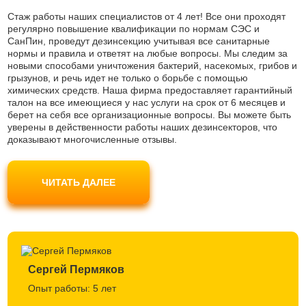
Стаж работы наших специалистов от 4 лет! Все они проходят
регулярно повышение квалификации по нормам СЭС и
СанПин, проведут дезинсекцию учитывая все санитарные
нормы и правила и ответят на любые вопросы. Мы следим за
новыми способами уничтожения бактерий, насекомых, грибов и
грызунов, и речь идет не только о борьбе с помощью
химических средств. Наша фирма предоставляет гарантийный
талон на все имеющиеся у нас услуги на срок от 6 месяцев и
берет на себя все организационные вопросы. Вы можете быть
уверены в действенности работы наших дезинсекторов, что
доказывают многочисленные отзывы.
Наши мастера используют только современные препараты
безопасные для людей и домашних животных, не являются
ЧИТАТЬ ДАЛЕЕ
токсичными и одобрены Роспотребнадзором. Вы можете не
беспокоиться за свое самочувствие.
Сергей Пермяков
Опыт работы: 5 лет