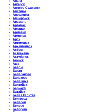
Анапа
Ангарск
Анжеро-Судженск
Апатиты
Апрелевка
Апшеронск
Арамиль
Арзамас
Аркадак
Армавир
Армянск
Арск
Артемовск
Архангельск
Асбест
Астрахань
Ахтубинск
Ачинск
Аша
Бавлы
Бакал
Балабаново
Балаково
Балашиха
Балтийск
Барнаул
Батайск
Белая Калитва
Белгород
Белебей
Белово
Белорецк