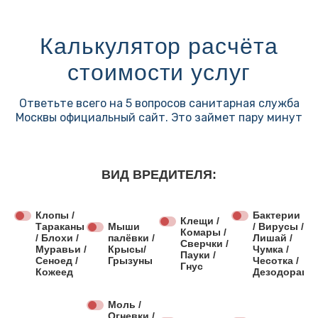
Калькулятор расчёта
стоимости услуг
Ответьте всего на 5 вопросов санитарная служба
Москвы официальный сайт. Это займет пару минут
ВИД ВРЕДИТЕЛЯ:
Клопы /
Бактерии
Клещи /
Тараканы
Мыши
/ Вирусы /
Комары /
/ Блохи /
палёвки /
Лишай /
Сверчки /
Муравьи /
Крысы/
Чумка /
Пауки /
Сеноед /
Грызуны
Чесотка /
Гнус
Кожеед
Дезодораци
Моль /
Огневки /