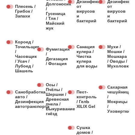
Дезинфекция
Дезинфекци
Долгоносик
Плесень /
от
от
/
Грибок /
вирусов
вирусов
Гусеница
Запахи
и
и
/ Тля /
бактерий
бактерий
Майский
жук
Короед /
Точильщик
Санация
Мухи /
Фумигация
/
кулера /
Мошки /
/
Часовщик
Чистка
Мошкара
Дегазация
/ Усач /
кулера
/ Оводы /
/ Фогация
Лубоед /
для воды
Мухоловки
Шашель
Осы /
Сахарная
Пчёлы /
Санобработка
Пест-
чешуйница
Шершни /
авто /
контроль
/
Древесная
Дезинфекция
/ ГелЬ
Мокрицы
пчела /
автотранспорта
XILIX Gel
/
Выкуривание
Уховертки
гнёзд
Сушка
домов /