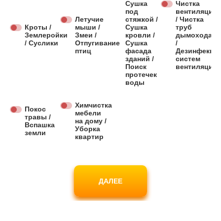
Сушка
Чистка
под
вентиляции
Летучие
стяжкой /
/ Чистка
Кроты /
мыши /
Сушка
труб
Землеройки
Змеи /
кровли /
дымохода
/ Суслики
Отпугивание
Сушка
/
птиц
фасада
Дезинфекци
зданий /
систем
Поиск
вентиляции
протечек
воды
Химчистка
Покос
мебели
травы /
на дому /
Вспашка
Уборка
земли
квартир
ДАЛЕЕ