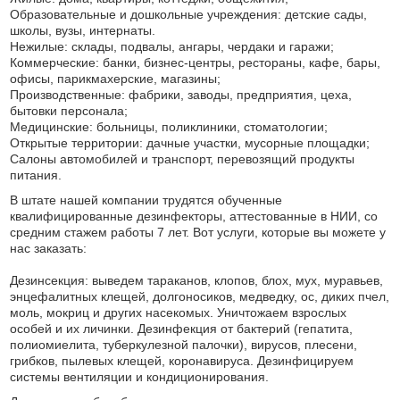
Образовательные и дошкольные учреждения: детские сады,
школы, вузы, интернаты.
Нежилые: склады, подвалы, ангары, чердаки и гаражи;
Коммерческие: банки, бизнес-центры, рестораны, кафе, бары,
офисы, парикмахерские, магазины;
Производственные: фабрики, заводы, предприятия, цеха,
бытовки персонала;
Медицинские: больницы, поликлиники, стоматологии;
Открытые территории: дачные участки, мусорные площадки;
Салоны автомобилей и транспорт, перевозящий продукты
питания.
В штате нашей компании трудятся обученные
квалифицированные дезинфекторы, аттестованные в НИИ, со
средним стажем работы 7 лет. Вот услуги, которые вы можете у
нас заказать:
Дезинсекция: выведем тараканов, клопов, блох, мух, муравьев,
энцефалитных клещей, долгоносиков, медведку, ос, диких пчел,
моль, мокриц и других насекомых. Уничтожаем взрослых
особей и их личинки. Дезинфекция от бактерий (гепатита,
полиомиелита, туберкулезной палочки), вирусов, плесени,
грибков, пылевых клещей, коронавируса. Дезинфицируем
системы вентиляции и кондиционирования.