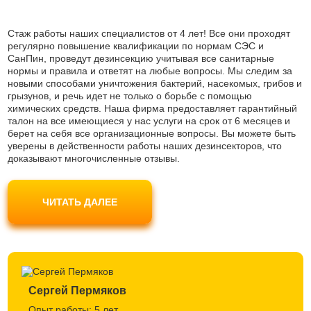
Стаж работы наших специалистов от 4 лет! Все они проходят
регулярно повышение квалификации по нормам СЭС и
СанПин, проведут дезинсекцию учитывая все санитарные
нормы и правила и ответят на любые вопросы. Мы следим за
новыми способами уничтожения бактерий, насекомых, грибов и
грызунов, и речь идет не только о борьбе с помощью
химических средств. Наша фирма предоставляет гарантийный
талон на все имеющиеся у нас услуги на срок от 6 месяцев и
берет на себя все организационные вопросы. Вы можете быть
уверены в действенности работы наших дезинсекторов, что
доказывают многочисленные отзывы.
Наши мастера используют только современные препараты
безопасные для людей и домашних животных, не являются
ЧИТАТЬ ДАЛЕЕ
токсичными и одобрены Роспотребнадзором. Вы можете не
беспокоиться за свое самочувствие.
Сергей Пермяков
Опыт работы: 5 лет