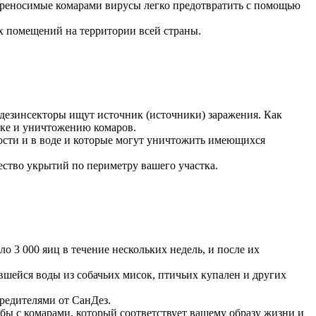
 переносимые комарами вирусы легко предотвратить с помощью
 помещений на территории всей страны.
 дезинсекторы ищут источник (источники) заражения. Как
ике и уничтожению комаров.
ости и в воде и которые могут уничтожить имеющихся
ство укрытий по периметру вашего участка.
о 3 000 яиц в течение нескольких недель, и после их
вшейся воды из собачьих мисок, птичьих купален и других
редителями от СанДез.
ы с комарами, который соответствует вашему образу жизни и