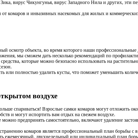
с Зика, вирус Чикунгунья, вирус Западного Нила и других, эти
от комаров и инвазивных насекомых для жилых и коммерческих
ный осмотр объекта, во время которого наши профессиональные
ожения, мы сможем дать несколько рекомендаций по профилакт
средства, которые можно безопасно использовать на растительн
сезон.
ь или полностью удалить кусты, что поможет уменьшить количе
открытом воздухе
ольше спариваться! Взрослые самки комаров могут отложить окол
бств и могут испортить вам отдых на свежем воздухе.
е можно предпринять самостоятельно, включают удаление застоя
странению комаров является профессиональный план борьбы с в
ть ежемесячный, двухнедельный или индивидуальный план борьб