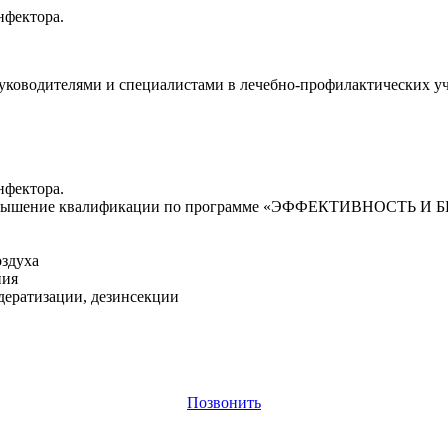
нфектора.
руководителями и специалистами в лечебно-профилактических у
нфектора.
гияповышение квалификации по программе «ЭФФЕКТИВНОС
оздуха
ния
дератизации, дезинсекции
Позвонить