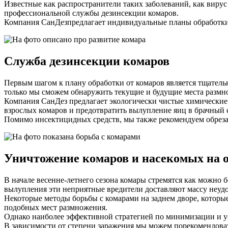
Известные как распространители таких заболеваний, как виру
профессиональной службы дезинсекции комаров.
Компания СанДезпредлагает индивидуальные планы обработки 
Служба дезинсекции комаров
Первым шагом к плану обработки от комаров является тщатель
только мы сможем обнаружить текущие и будущие места размн
Компания СанДез предлагает экологически чистые химические 
взрослых комаров и предотвратить вылупление яиц в брачный 
Помимо инсектицидных средств, мы также рекомендуем обрезат
Уничтожение комаров и насекомых на 
В начале весенне-летнего сезона комары стремятся как можно б
вылупления эти неприятные вредители доставляют массу неудо
Некоторые методы борьбы с комарами на заднем дворе, которы
подобных мест размножения.
Однако наиболее эффективной стратегией по минимизации и у
В зависимости от степени заражения мы можем порекомендова