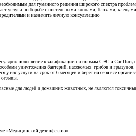
необходимым для гуманного решения широкого спектра проблем,
ет услуги по борьбе с постельными клопами, блохами, клещам
 вредителями и назначить личную консультацию
 регулярно повышение квалификации по нормам СЭС и СанПин, 
собами уничтожения бактерий, насекомых, грибов и грызунов, и
 у нас услуги на срок от 6 месяцев и берет на себя все орган
 отзывы.
пасные для людей и домашних животных, не являются токсичны
мме «Медицинский дезинфектор».