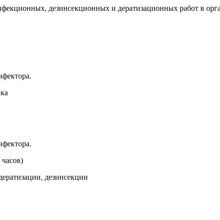
екционных, дезинсекционных и дератизационных работ в орга
нфектора.
вка
нфектора.
 часов)
дератизации, дезинсекции