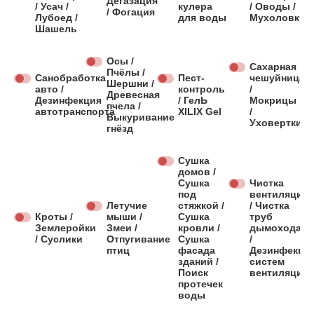
Дегазация
/ Усач /
кулера
/ Оводы /
/ Фогация
Лубоед /
для воды
Мухоловки
Шашель
Осы /
Сахарная
Пчёлы /
Санобработка
Пест-
чешуйница
Шершни /
авто /
контроль
/
Древесная
Дезинфекция
/ ГелЬ
Мокрицы
пчела /
автотранспорта
XILIX Gel
/
Выкуривание
Уховертки
гнёзд
Сушка
домов /
Сушка
Чистка
под
вентиляции
Летучие
стяжкой /
/ Чистка
Кроты /
мыши /
Сушка
труб
Землеройки
Змеи /
кровли /
дымохода
/ Суслики
Отпугивание
Сушка
/
птиц
фасада
Дезинфекци
зданий /
систем
Поиск
вентиляции
протечек
воды