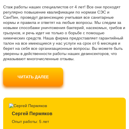
Стаж работы наших специалистов от 4 лет! Все они проходят
регулярно повышение квалификации по нормам СЭС и
СанПин, проведут дезинсекцию учитывая все санитарные
нормы и правила и ответят на любые вопросы. Мы следим за
новыми способами уничтожения бактерий, насекомых, грибов и
грызунов, и речь идет не только о борьбе с помощью
химических средств. Наша фирма предоставляет гарантийный
талон на все имеющиеся у нас услуги на срок от 6 месяцев и
берет на себя все организационные вопросы. Вы можете быть
уверены в действенности работы наших дезинсекторов, что
доказывают многочисленные отзывы.
Наши мастера используют только современные препараты
безопасные для людей и домашних животных, не являются
ЧИТАТЬ ДАЛЕЕ
токсичными и одобрены Роспотребнадзором. Вы можете не
беспокоиться за свое самочувствие.
Сергей Пермяков
Опыт работы: 5 лет