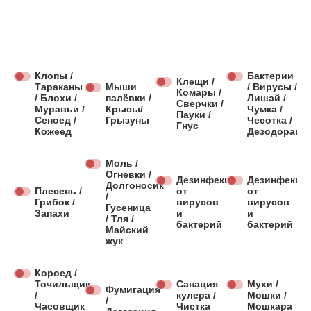
Клопы /
Бактерии
Клещи /
Тараканы
Мыши
/ Вирусы /
Комары /
/ Блохи /
палёвки /
Лишай /
Сверчки /
Муравьи /
Крысы/
Чумка /
Пауки /
Сеноед /
Грызуны
Чесотка /
Гнус
Кожеед
Дезодораци
Моль /
Огневки /
Дезинфекция
Дезинфекци
Долгоносик
Плесень /
от
от
/
Грибок /
вирусов
вирусов
Гусеница
Запахи
и
и
/ Тля /
бактерий
бактерий
Майский
жук
Короед /
Точильщик
Санация
Мухи /
Фумигация
/
кулера /
Мошки /
/
Часовщик
Чистка
Мошкара