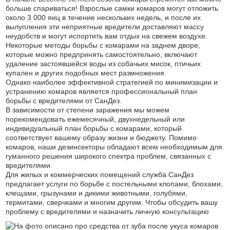
больше спариваться! Взрослые самки комаров могут отложить
около 3 000 яиц в течение нескольких недель, и после их
вылупления эти неприятные вредители доставляют массу
неудобств и могут испортить вам отдых на свежем воздухе.
Некоторые методы борьбы с комарами на заднем дворе,
которые можно предпринять самостоятельно, включают
удаление застоявшейся воды из собачьих мисок, птичьих
купален и других подобных мест размножения.
Однако наиболее эффективной стратегией по минимизации и
устранению комаров является профессиональный план
борьбы с вредителями от СанДез.
В зависимости от степени заражения мы можем
порекомендовать ежемесячный, двухнедельный или
индивидуальный план борьбы с комарами, который
соответствует вашему образу жизни и бюджету. Помимо
комаров, наши дезинсекторы обладают всем необходимым для
гуманного решения широкого спектра проблем, связанных с
вредителями.
Для жилых и коммерческих помещений служба СанДез
предлагает услуги по борьбе с постельными клопами, блохами,
клещами, грызунами и дикими животными, голубями,
термитами, сверчками и многим другим. Чтобы обсудить вашу
проблему с вредителями и назначить личную консультацию