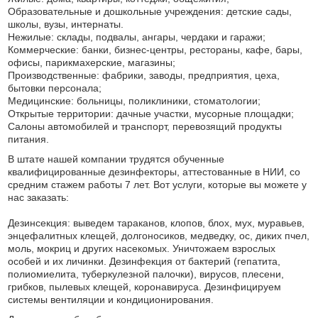
Образовательные и дошкольные учреждения: детские сады,
школы, вузы, интернаты.
Нежилые: склады, подвалы, ангары, чердаки и гаражи;
Коммерческие: банки, бизнес-центры, рестораны, кафе, бары,
офисы, парикмахерские, магазины;
Производственные: фабрики, заводы, предприятия, цеха,
бытовки персонала;
Медицинские: больницы, поликлиники, стоматологии;
Открытые территории: дачные участки, мусорные площадки;
Салоны автомобилей и транспорт, перевозящий продукты
питания.
В штате нашей компании трудятся обученные
квалифицированные дезинфекторы, аттестованные в НИИ, со
средним стажем работы 7 лет. Вот услуги, которые вы можете у
нас заказать:
Дезинсекция: выведем тараканов, клопов, блох, мух, муравьев,
энцефалитных клещей, долгоносиков, медведку, ос, диких пчел,
моль, мокриц и других насекомых. Уничтожаем взрослых
особей и их личинки. Дезинфекция от бактерий (гепатита,
полиомиелита, туберкулезной палочки), вирусов, плесени,
грибков, пылевых клещей, коронавируса. Дезинфицируем
системы вентиляции и кондиционирования.