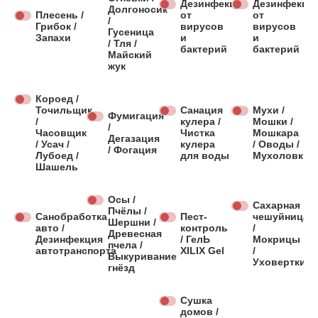
Дезинфекция
Дезинфекци
Долгоносик
Плесень /
от
от
/
Грибок /
вирусов
вирусов
Гусеница
Запахи
и
и
/ Тля /
бактерий
бактерий
Майский
жук
Короед /
Точильщик
Санация
Мухи /
Фумигация
/
кулера /
Мошки /
/
Часовщик
Чистка
Мошкара
Дегазация
/ Усач /
кулера
/ Оводы /
/ Фогация
Лубоед /
для воды
Мухоловки
Шашель
Осы /
Сахарная
Пчёлы /
Санобработка
Пест-
чешуйница
Шершни /
авто /
контроль
/
Древесная
Дезинфекция
/ ГелЬ
Мокрицы
пчела /
автотранспорта
XILIX Gel
/
Выкуривание
Уховертки
гнёзд
Сушка
домов /