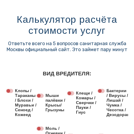
Калькулятор расчёта
стоимости услуг
Ответьте всего на 5 вопросов санитарная служба
Москвы официальный сайт. Это займет пару минут
ВИД ВРЕДИТЕЛЯ:
Клопы /
Бактерии
Клещи /
Тараканы
Мыши
/ Вирусы /
Комары /
/ Блохи /
палёвки /
Лишай /
Сверчки /
Муравьи /
Крысы/
Чумка /
Пауки /
Сеноед /
Грызуны
Чесотка /
Гнус
Кожеед
Дезодораци
Моль /
Огневки /