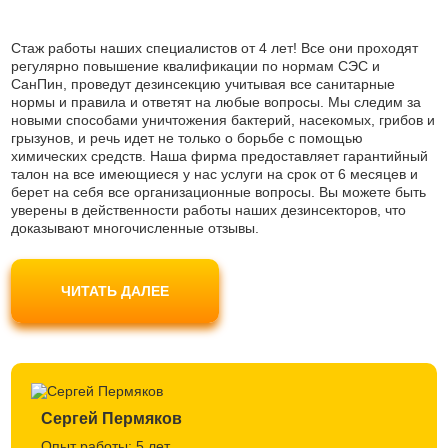
Стаж работы наших специалистов от 4 лет! Все они проходят
регулярно повышение квалификации по нормам СЭС и
СанПин, проведут дезинсекцию учитывая все санитарные
нормы и правила и ответят на любые вопросы. Мы следим за
новыми способами уничтожения бактерий, насекомых, грибов и
грызунов, и речь идет не только о борьбе с помощью
химических средств. Наша фирма предоставляет гарантийный
талон на все имеющиеся у нас услуги на срок от 6 месяцев и
берет на себя все организационные вопросы. Вы можете быть
уверены в действенности работы наших дезинсекторов, что
доказывают многочисленные отзывы.
Наши мастера используют только современные препараты
безопасные для людей и домашних животных, не являются
ЧИТАТЬ ДАЛЕЕ
токсичными и одобрены Роспотребнадзором. Вы можете не
беспокоиться за свое самочувствие.
Сергей Пермяков
Опыт работы: 5 лет