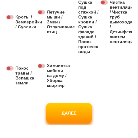
Сушка
Чистка
под
вентиляции
Летучие
стяжкой /
/ Чистка
Кроты /
мыши /
Сушка
труб
Землеройки
Змеи /
кровли /
дымохода
/ Суслики
Отпугивание
Сушка
/
птиц
фасада
Дезинфекци
зданий /
систем
Поиск
вентиляции
протечек
воды
Химчистка
Покос
мебели
травы /
на дому /
Вспашка
Уборка
земли
квартир
ДАЛЕЕ