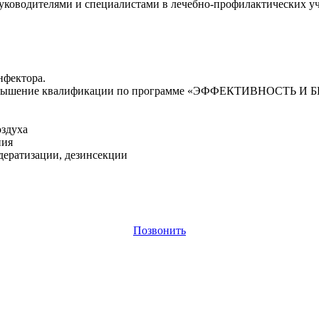
руководителями и специалистами в лечебно-профилактических у
нфектора.
гияповышение квалификации по программе «ЭФФЕКТИВНОС
оздуха
ния
дератизации, дезинсекции
Позвонить