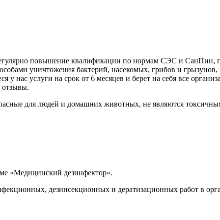
 регулярно повышение квалификации по нормам СЭС и СанПин, 
собами уничтожения бактерий, насекомых, грибов и грызунов, и
 у нас услуги на срок от 6 месяцев и берет на себя все орган
 отзывы.
пасные для людей и домашних животных, не являются токсичны
мме «Медицинский дезинфектор».
екционных, дезинсекционных и дератизационных работ в орга