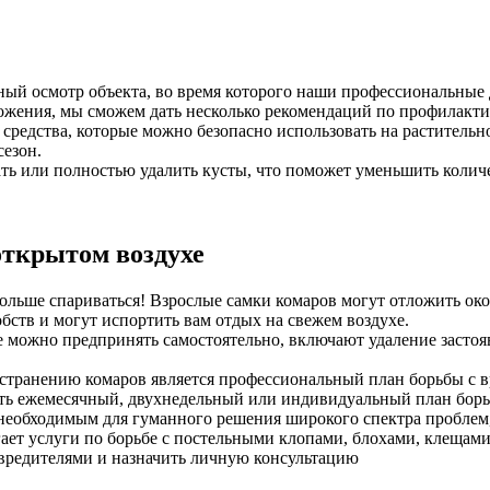
ный осмотр объекта, во время которого наши профессиональные
ожения, мы сможем дать несколько рекомендаций по профилакт
средства, которые можно безопасно использовать на растительн
сезон.
ь или полностью удалить кусты, что поможет уменьшить количе
открытом воздухе
ольше спариваться! Взрослые самки комаров могут отложить окол
бств и могут испортить вам отдых на свежем воздухе.
е можно предпринять самостоятельно, включают удаление застоя
странению комаров является профессиональный план борьбы с в
ть ежемесячный, двухнедельный или индивидуальный план борьб
необходимым для гуманного решения широкого спектра проблем,
ет услуги по борьбе с постельными клопами, блохами, клещам
 вредителями и назначить личную консультацию