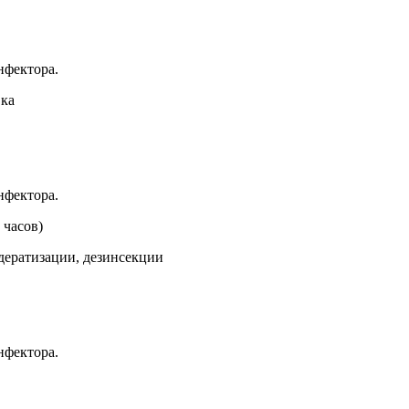
нфектора.
вка
нфектора.
 часов)
дератизации, дезинсекции
нфектора.