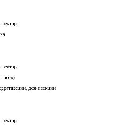
нфектора.
вка
нфектора.
 часов)
дератизации, дезинсекции
нфектора.