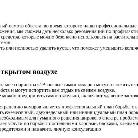
ный осмотр объекта, во время которого наши профессиональные
ожения, мы сможем дать несколько рекомендаций по профилакт
средства, которые можно безопасно использовать на растительн
сезон.
ь или полностью удалить кусты, что поможет уменьшить количе
открытом воздухе
ольше спариваться! Взрослые самки комаров могут отложить окол
бств и могут испортить вам отдых на свежем воздухе.
е можно предпринять самостоятельно, включают удаление застоя
странению комаров является профессиональный план борьбы с в
ть ежемесячный, двухнедельный или индивидуальный план борьб
необходимым для гуманного решения широкого спектра проблем,
ет услуги по борьбе с постельными клопами, блохами, клещам
 вредителями и назначить личную консультацию