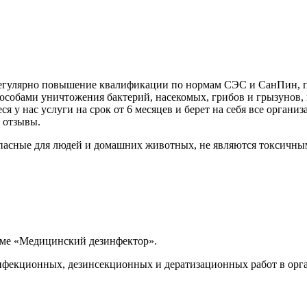
 регулярно повышение квалификации по нормам СЭС и СанПин, 
собами уничтожения бактерий, насекомых, грибов и грызунов, и
 у нас услуги на срок от 6 месяцев и берет на себя все орган
 отзывы.
пасные для людей и домашних животных, не являются токсичны
мме «Медицинский дезинфектор».
екционных, дезинсекционных и дератизационных работ в орга