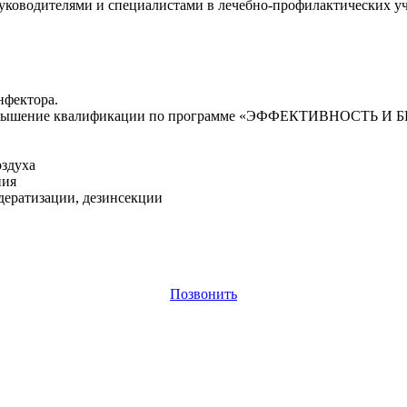
руководителями и специалистами в лечебно-профилактических у
нфектора.
гияповышение квалификации по программе «ЭФФЕКТИВНОС
оздуха
ния
дератизации, дезинсекции
Позвонить