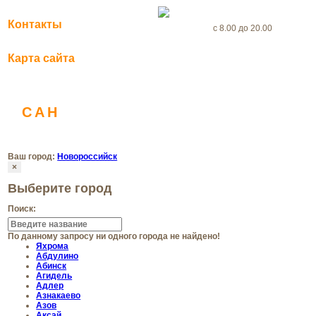
+7(969) 999-56-46
Контакты
с 8.00 до 20.00
Карта сайта
dezertsenter@yandex.ru
САН
ДЕЗ
Санитарная служба
Ваш город:
Новороссийск
×
Выберите город
Поиск:
По данному запросу ни одного города не найдено!
Яхрома
Абдулино
Абинск
Агидель
Адлер
Азнакаево
Азов
Аксай