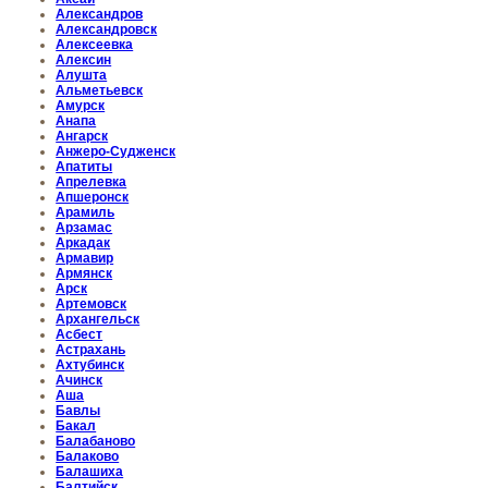
Александров
Александровск
Алексеевка
Алексин
Алушта
Альметьевск
Амурск
Анапа
Ангарск
Анжеро-Судженск
Апатиты
Апрелевка
Апшеронск
Арамиль
Арзамас
Аркадак
Армавир
Армянск
Арск
Артемовск
Архангельск
Асбест
Астрахань
Ахтубинск
Ачинск
Аша
Бавлы
Бакал
Балабаново
Балаково
Балашиха
Балтийск