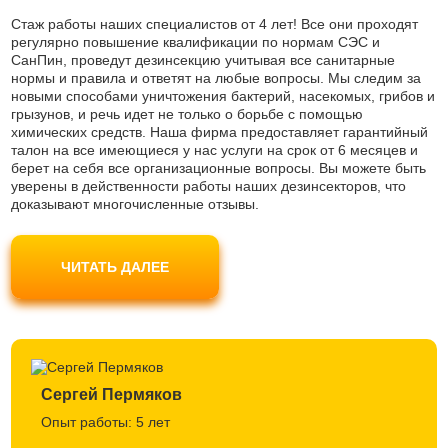
Стаж работы наших специалистов от 4 лет! Все они проходят
регулярно повышение квалификации по нормам СЭС и
СанПин, проведут дезинсекцию учитывая все санитарные
нормы и правила и ответят на любые вопросы. Мы следим за
новыми способами уничтожения бактерий, насекомых, грибов и
грызунов, и речь идет не только о борьбе с помощью
химических средств. Наша фирма предоставляет гарантийный
талон на все имеющиеся у нас услуги на срок от 6 месяцев и
берет на себя все организационные вопросы. Вы можете быть
уверены в действенности работы наших дезинсекторов, что
доказывают многочисленные отзывы.
Наши мастера используют только современные препараты
безопасные для людей и домашних животных, не являются
ЧИТАТЬ ДАЛЕЕ
токсичными и одобрены Роспотребнадзором. Вы можете не
беспокоиться за свое самочувствие.
Сергей Пермяков
Опыт работы: 5 лет