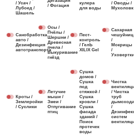
Дегазация
/ Усач /
кулера
/ Оводы /
/ Фогация
Лубоед /
для воды
Мухоловки
Шашель
Осы /
Сахарная
Пчёлы /
Санобработка
Пест-
чешуйница
Шершни /
авто /
контроль
/
Древесная
Дезинфекция
/ ГелЬ
Мокрицы
пчела /
автотранспорта
XILIX Gel
/
Выкуривание
Уховертки
гнёзд
Сушка
домов /
Сушка
Чистка
под
вентиляции
Летучие
стяжкой /
/ Чистка
Кроты /
мыши /
Сушка
труб
Землеройки
Змеи /
кровли /
дымохода
/ Суслики
Отпугивание
Сушка
/
птиц
фасада
Дезинфекци
зданий /
систем
Поиск
вентиляции
протечек
воды