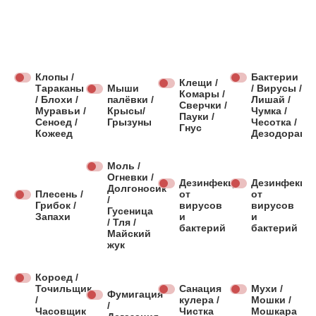
Клопы /
Бактерии
Клещи /
Тараканы
Мыши
/ Вирусы /
Комары /
/ Блохи /
палёвки /
Лишай /
Сверчки /
Муравьи /
Крысы/
Чумка /
Пауки /
Сеноед /
Грызуны
Чесотка /
Гнус
Кожеед
Дезодораци
Моль /
Огневки /
Дезинфекция
Дезинфекци
Долгоносик
Плесень /
от
от
/
Грибок /
вирусов
вирусов
Гусеница
Запахи
и
и
/ Тля /
бактерий
бактерий
Майский
жук
Короед /
Точильщик
Санация
Мухи /
Фумигация
/
кулера /
Мошки /
/
Часовщик
Чистка
Мошкара