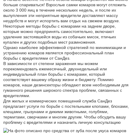
больше спариваться! Взрослые самки комаров могут отложить
около 3 000 яиц в течение нескольких недель, и после их
вылупления эти неприятные вредители доставляют массу
неудобств и могут испортить вам отдых на свежем воздухе.
Некоторые методы борьбы с комарами на заднем дворе,
которые можно предпринять самостоятельно, включают
удаление застоявшейся воды из собачьих мисок, птичьих
купален и других подобных мест размножения.
Однако наиболее эффективной стратегией по минимизации и
устранению комаров является профессиональный план
борьбы с вредителями от СанДез.
В зависимости от степени заражения мы можем
порекомендовать ежемесячный, двухнедельный или
индивидуальный план борьбы с комарами, который
соответствует вашему образу жизни и бюджету. Помимо
комаров, наши дезинсекторы обладают всем необходимым для
гуманного решения широкого спектра проблем, связанных с
вредителями.
Для жилых и коммерческих помещений служба СанДез
предлагает услуги по борьбе с постельными клопами, блохами,
клещами, грызунами и дикими животными, голубями,
термитами, сверчками и многим другим. Чтобы обсудить вашу
проблему с вредителями и назначить личную консультацию