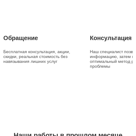
1
2
Обращение
Консультация
Бесплатная консультация, акции,
Наш специалист позвон
скидки, реальная стоимость без
информацию, затем п
навязывания лишних услуг
оптимальный метод р
проблемы
Наши работы в прошлом месяце