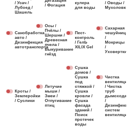
Дегазация
/ Усач /
кулера
/ Оводы /
/ Фогация
Лубоед /
для воды
Мухоловки
Шашель
Осы /
Сахарная
Пчёлы /
Санобработка
Пест-
чешуйница
Шершни /
авто /
контроль
/
Древесная
Дезинфекция
/ ГелЬ
Мокрицы
пчела /
автотранспорта
XILIX Gel
/
Выкуривание
Уховертки
гнёзд
Сушка
домов /
Сушка
Чистка
под
вентиляции
Летучие
стяжкой /
/ Чистка
Кроты /
мыши /
Сушка
труб
Землеройки
Змеи /
кровли /
дымохода
/ Суслики
Отпугивание
Сушка
/
птиц
фасада
Дезинфекци
зданий /
систем
Поиск
вентиляции
протечек
воды