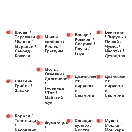
Клопы /
Бактерии
Клещи /
Тараканы
Мыши
/ Вирусы /
Комары /
/ Блохи /
палёвки /
Лишай /
Сверчки /
Муравьи /
Крысы/
Чумка /
Пауки /
Сеноед /
Грызуны
Чесотка /
Гнус
Кожеед
Дезодораци
Моль /
Огневки /
Дезинфекция
Дезинфекци
Долгоносик
Плесень /
от
от
/
Грибок /
вирусов
вирусов
Гусеница
Запахи
и
и
/ Тля /
бактерий
бактерий
Майский
жук
Короед /
Точильщик
Санация
Мухи /
Фумигация
/
кулера /
Мошки /
/
Часовщик
Чистка
Мошкара