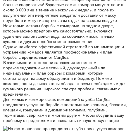
больше спариваться! Взрослые самки комаров могут отложить
около 3 000 яиц в течение нескольких недель, и после их
вылупления эти неприятные вредители доставляют массу
неудобств и могут испортить вам отдых на свежем воздухе.
Некоторые методы борьбы с комарами на заднем дворе,
которые можно предпринять самостоятельно, включают
удаление застоявшейся воды из собачьих мисок, птичьих
купален и других подобных мест размножения.
Однако наиболее эффективной стратегией по минимизации и
устранению комаров является профессиональный план
борьбы с вредителями от СанДез.
В зависимости от степени заражения мы можем
порекомендовать ежемесячный, двухнедельный или
индивидуальный план борьбы с комарами, который
соответствует вашему образу жизни и бюджету. Помимо
комаров, наши дезинсекторы обладают всем необходимым для
гуманного решения широкого спектра проблем, связанных с
вредителями.
Для жилых и коммерческих помещений служба СанДез
предлагает услуги по борьбе с постельными клопами, блохами,
клещами, грызунами и дикими животными, голубями,
термитами, сверчками и многим другим. Чтобы обсудить вашу
проблему с вредителями и назначить личную консультацию