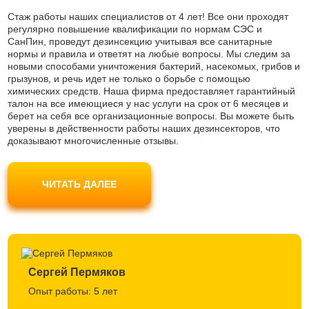
Стаж работы наших специалистов от 4 лет! Все они проходят
регулярно повышение квалификации по нормам СЭС и
СанПин, проведут дезинсекцию учитывая все санитарные
нормы и правила и ответят на любые вопросы. Мы следим за
новыми способами уничтожения бактерий, насекомых, грибов и
грызунов, и речь идет не только о борьбе с помощью
химических средств. Наша фирма предоставляет гарантийный
талон на все имеющиеся у нас услуги на срок от 6 месяцев и
берет на себя все организационные вопросы. Вы можете быть
уверены в действенности работы наших дезинсекторов, что
доказывают многочисленные отзывы.
Наши мастера используют только современные препараты
безопасные для людей и домашних животных, не являются
ЧИТАТЬ ДАЛЕЕ
токсичными и одобрены Роспотребнадзором. Вы можете не
беспокоиться за свое самочувствие.
Сергей Пермяков
Опыт работы: 5 лет