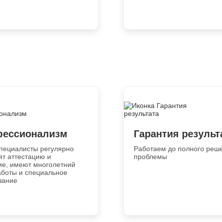
ессионализм
Гарантия результ
пециалисты регулярно
Работаем до полного реш
ят аттестацию и
проблемы
ие, имеют многолетний
аботы и специальное
вание