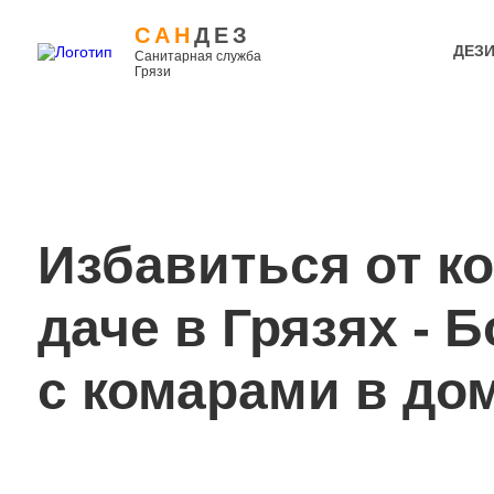
САН
ДЕЗ
ДЕЗ
Санитарная служба
Грязи
Избавиться от к
даче в Грязях - 
с комарами в до