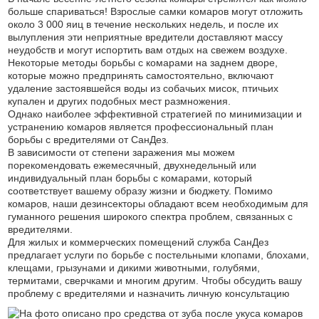
больше спариваться! Взрослые самки комаров могут отложить
около 3 000 яиц в течение нескольких недель, и после их
вылупления эти неприятные вредители доставляют массу
неудобств и могут испортить вам отдых на свежем воздухе.
Некоторые методы борьбы с комарами на заднем дворе,
которые можно предпринять самостоятельно, включают
удаление застоявшейся воды из собачьих мисок, птичьих
купален и других подобных мест размножения.
Однако наиболее эффективной стратегией по минимизации и
устранению комаров является профессиональный план
борьбы с вредителями от СанДез.
В зависимости от степени заражения мы можем
порекомендовать ежемесячный, двухнедельный или
индивидуальный план борьбы с комарами, который
соответствует вашему образу жизни и бюджету. Помимо
комаров, наши дезинсекторы обладают всем необходимым для
гуманного решения широкого спектра проблем, связанных с
вредителями.
Для жилых и коммерческих помещений служба СанДез
предлагает услуги по борьбе с постельными клопами, блохами,
клещами, грызунами и дикими животными, голубями,
термитами, сверчками и многим другим. Чтобы обсудить вашу
проблему с вредителями и назначить личную консультацию