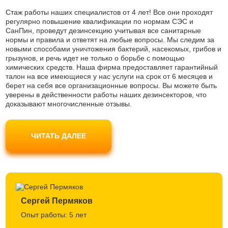
Стаж работы наших специалистов от 4 лет! Все они проходят
регулярно повышение квалификации по нормам СЭС и
СанПин, проведут дезинсекцию учитывая все санитарные
нормы и правила и ответят на любые вопросы. Мы следим за
новыми способами уничтожения бактерий, насекомых, грибов и
грызунов, и речь идет не только о борьбе с помощью
химических средств. Наша фирма предоставляет гарантийный
талон на все имеющиеся у нас услуги на срок от 6 месяцев и
берет на себя все организационные вопросы. Вы можете быть
уверены в действенности работы наших дезинсекторов, что
доказывают многочисленные отзывы.
Наши мастера используют только современные препараты
безопасные для людей и домашних животных, не являются
ЧИТАТЬ ДАЛЕЕ
токсичными и одобрены Роспотребнадзором. Вы можете не
беспокоиться за свое самочувствие.
Сергей Пермяков
Опыт работы: 5 лет