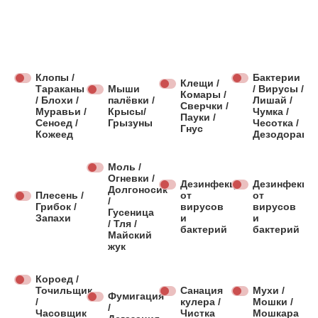
Клопы /
Бактерии
Клещи /
Тараканы
Мыши
/ Вирусы /
Комары /
/ Блохи /
палёвки /
Лишай /
Сверчки /
Муравьи /
Крысы/
Чумка /
Пауки /
Сеноед /
Грызуны
Чесотка /
Гнус
Кожеед
Дезодораци
Моль /
Огневки /
Дезинфекция
Дезинфекци
Долгоносик
Плесень /
от
от
/
Грибок /
вирусов
вирусов
Гусеница
Запахи
и
и
/ Тля /
бактерий
бактерий
Майский
жук
Короед /
Точильщик
Санация
Мухи /
Фумигация
/
кулера /
Мошки /
/
Часовщик
Чистка
Мошкара