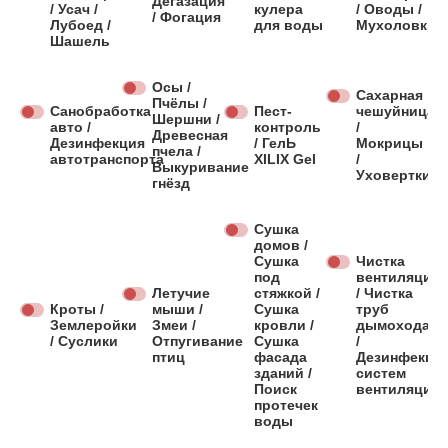
Дегазация
/ Усач /
кулера
/ Оводы /
/ Фогация
Лубоед /
для воды
Мухоловки
Шашель
Осы /
Сахарная
Пчёлы /
Санобработка
Пест-
чешуйница
Шершни /
авто /
контроль
/
Древесная
Дезинфекция
/ ГелЬ
Мокрицы
пчела /
автотранспорта
XILIX Gel
/
Выкуривание
Уховертки
гнёзд
Сушка
домов /
Сушка
Чистка
под
вентиляции
Летучие
стяжкой /
/ Чистка
Кроты /
мыши /
Сушка
труб
Землеройки
Змеи /
кровли /
дымохода
/ Суслики
Отпугивание
Сушка
/
птиц
фасада
Дезинфекци
зданий /
систем
Поиск
вентиляции
протечек
воды