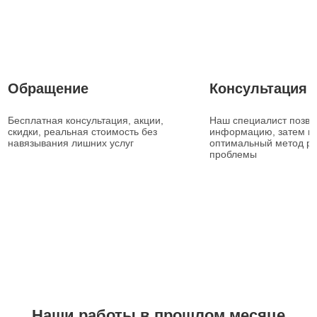
1
2
Обращение
Консультация
Бесплатная консультация, акции,
Наш специалист позвон
скидки, реальная стоимость без
информацию, затем п
навязывания лишних услуг
оптимальный метод р
проблемы
Наши работы в прошлом месяце