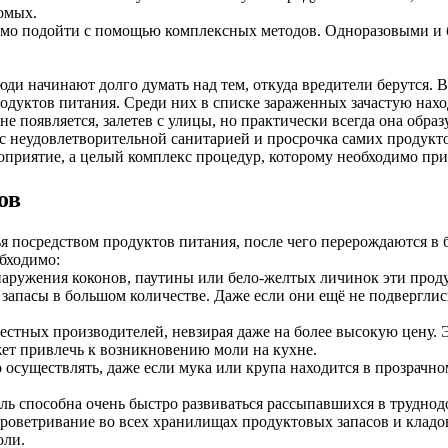
омых.
мо подойти с помощью комплексных методов. Одноразовыми и б
люди начинают долго думать над тем, откуда вредители берутся.
одуктов питания. Среди них в списке зараженных зачастую наход
не появляется, залетев с улицы, но практически всегда она обр
с неудовлетворительной санитарией и просрочка самих продукто
приятие, а целый комплекс процедур, которому необходимо прид
ов
 посредством продуктов питания, после чего перерождаются в 
бходимо:
обнаружения коконов, паутины или бело-желтых личинок эти про
запасы в большом количестве. Даже если они ещё не подверглис
стных производителей, невзирая даже на более высокую цену. 
жет привлечь к возникновению моли на кухне.
 осуществлять, даже если мука или крупа находится в прозрачн
моль способна очень быстро развиваться рассыпавшихся в трудно
оветривание во всех хранилищах продуктовых запасов и кладов
оли.