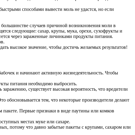
ыстрыми способами вывести моль не удастся, но если
 В большинстве случаев причиной возникновения моли в
ятся следующие: сахар, крупы, мука, орехи, сухофрукты и
азуется через зараженные личинками продукты питания.
в.
ать высокое значение, чтобы достичь желаемых результатов!
бабочек и начинают активную жизнедеятельность. Чтобы
дукты питания необходимо выбросить.
ь заражению, существует высокая вероятность, что вредители
Это обосновывается тем, что некоторые производители делают
ом пакете. Первые признаки в виде паутины или комков
доступных местах муке или сахаре.
ых, потому что давно забытые пакеты с крупами, сахаром или