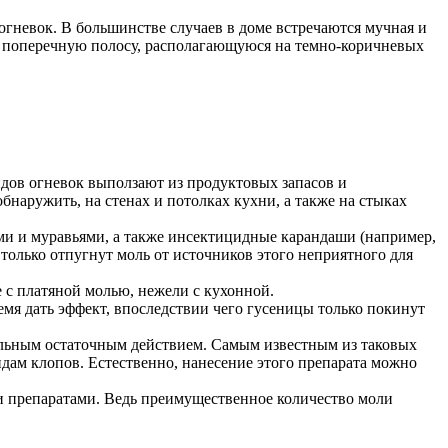
 огневок. В большинстве случаев в доме встречаются мучная и
 – поперечную полосу, располагающуюся на темно-коричневых
дов огневок выползают из продуктовых запасов и
наружить, на стенах и потолках кухни, а также на стыках
ами и муравьями, а также инсектицидные карандаши (например,
только отпугнут моль от источников этого неприятного для
 с платяной молью, нежели с кухонной.
емя дать эффект, впоследствии чего гусеницы только покинут
ельным остаточным действием. Самым известным из таковых
цидам клопов. Естественно, нанесение этого препарата можно
и препаратами. Ведь преимущественное количество моли