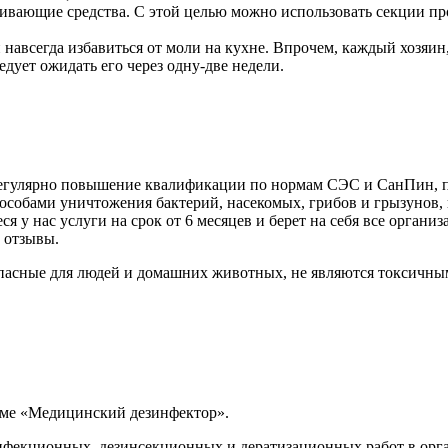
гивающие средства. С этой целью можно использовать секции п
 навсегда избавиться от моли на кухне. Впрочем, каждый хозяин
едует ожидать его через одну-две недели.
 регулярно повышение квалификации по нормам СЭС и СанПин, 
собами уничтожения бактерий, насекомых, грибов и грызунов, и
 у нас услуги на срок от 6 месяцев и берет на себя все орган
 отзывы.
пасные для людей и домашних животных, не являются токсичны
мме «Медицинский дезинфектор».
екционных, дезинсекционных и дератизационных работ в орга