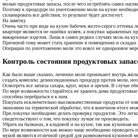
молью продуктовые запасы, после чего истреблять самих насек
Поэтому к процедуре по уничтожению моли на кухне необходи
спланировать все действия, то результат будет достигнут.
На заметку
Очень часто при виде на кухне бабочек желто-серого оттенка 
квартире являются не ошибки хозяев, а покупки зараженных пр
макаронные изделия. Лишь в самих редких случаях моль на кух
Причиной тому может стать хранение в помещениях и складах 
Операции по уничтожению моли это вовсе не одноразовое меро
Контроль состояния продуктовых запас
Как было выше сказано, личинки моли проникают внутрь жилья
создать комплекс дезинсекционных процедур против моли, нео
Осмотреть все запасы сахара, круп, муки и орехов. В случае 
По мере возможности старайтесь не хранить дома продуктовые 
способны перебраться и к ним.
Покупать исключительно высококачественные продукты от изве
экономию на термической обработке, что в конечном итоге мо
При покупке необходимо делать проверку продуктов. Это легко
свидетельствуют о том, что покупку лучше не производить.
Убрать на балконах, в кладовой и на кухне, так как кухонная 
По мере возможности как можно чаще необходимо проводить пр
мукой являются отличной средой для размножения кухонной м