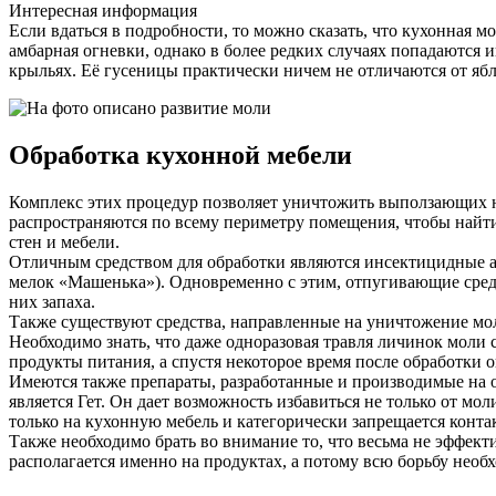
Интересная информация
Если вдаться в подробности, то можно сказать, что кухонная м
амбарная огневки, однако в более редких случаях попадаются
крыльях. Её гусеницы практически ничем не отличаются от я
Обработка кухонной мебели
Комплекс этих процедур позволяет уничтожить выползающих на
распространяются по всему периметру помещения, чтобы найти 
стен и мебели.
Отличным средством для обработки являются инсектицидные аэ
мелок «Машенька»). Одновременно с этим, отпугивающие средс
них запаха.
Также существуют средства, направленные на уничтожение мол
Необходимо знать, что даже одноразовая травля личинок моли 
продукты питания, а спустя некоторое время после обработки он
Имеются также препараты, разработанные и производимые на 
является Гет. Он дает возможность избавиться не только от мо
только на кухонную мебель и категорически запрещается конта
Также необходимо брать во внимание то, что весьма не эффек
располагается именно на продуктах, а потому всю борьбу необх