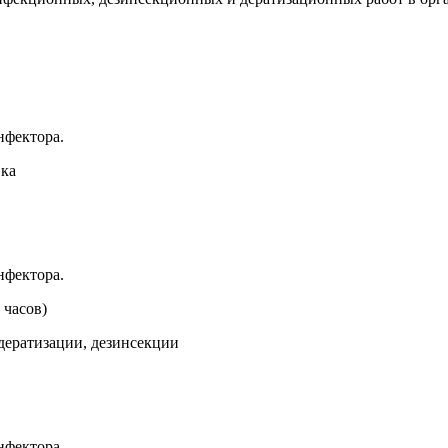
нфектора.
вка
нфектора.
 часов)
дератизации, дезинсекции
нфектора.