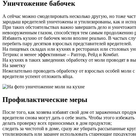
Уничтожение бабочек
А сейчас можно смоделировать несколько другую, но тоже част
зародыш вредителей уничтожены и утилизированы, как и испор
При таких обстоятельствах важно завершить дело и уничтожить
невооруженным глазом, способствуя тем самым продолжению р
Избавить кухню от бабочек моли вполне реально. В частых сл
перебить пару десятков взрослых представителей вредителей.
На пищевых складах или кухнях в ресторанах или столовых у
Тетрикс и менее эффективные – Раптор, Рейд и Комбат.
На кухнях в таких заведениях обработку от моли проводят в в
На заметку
Нежелательно проводить обработку от взрослых особей моли с
вредители успеют отложить яйца.
Профилактические меры
После того, как хозяева избавят свой дом от зараженных прод
вредители снова могут дать о себе знать. Чтобы этого избежать
делать проверку всех приносимых в дом продуктов;
следить за чистотой в доме, сразу же убирать рассыпанные круп
утилизировать или заранее использовать стареющие продуктов