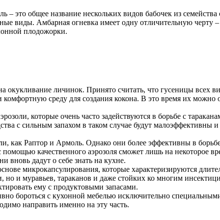
оль – это общее название нескольких видов бабочек из семейства
 иные виды. Амбарная огневка имеет одну отличительную черту
блонной плодожорки.
 окукливание личинок. Принято считать, что гусеницы всех ви
комфортную среду для создания кокона. В это время их можно об
розоли, которые очень часто задействуются в борьбе с таракан
тва с сильным запахом в таком случае будут малоэффективны и 
и, как Раптор и Армоль. Однако они более эффективны в борьбе
с помощью качественного аэрозоля сможет лишь на некоторое вр
и вновь дадут о себе знать на кухне.
основе микрокапсулирования, которые характеризируются длит
ли, но и муравьев, тараканов и даже стойких ко многим инсекти
ктировать ему с продуктовыми запасами.
тивно бороться с кухонной мебелью исключительно специальным
одимо направить именно на эту часть.