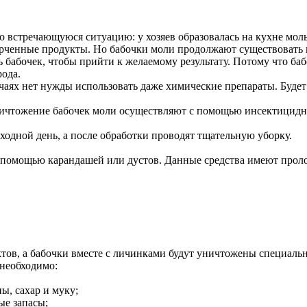
о встречающуюся ситуацию: у хозяев образовалась на кухне мол
ченные продукты. Но бабочки моли продолжают существовать на
 бабочек, чтобы прийти к желаемому результату. Потому что ба
ода.
учаях нет нужды использовать даже химические препараты. Буде
ничтожение бабочек моли осуществляют с помощью инсектицидны
ыходной день, а после обработки проводят тщательную уборку.
 помощью карандашей или дустов. Данные средства имеют пролон
уктов, а бабочки вместе с личинками будут уничтожены специальн
 необходимо:
ы, сахар и муку;
ые запасы;