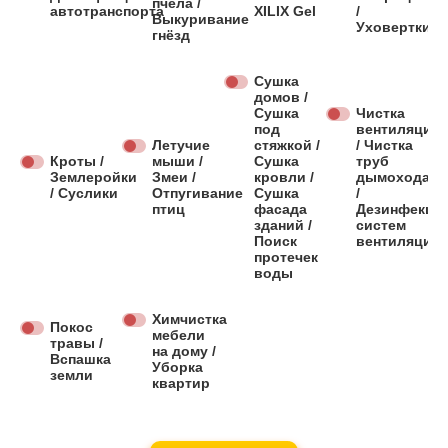
пчела /
автотранспорта
XILIX Gel
/
Выкуривание
Уховертки
гнёзд
Сушка
домов /
Сушка
Чистка
под
вентиляции
Летучие
стяжкой /
/ Чистка
Кроты /
мыши /
Сушка
труб
Землеройки
Змеи /
кровли /
дымохода
/ Суслики
Отпугивание
Сушка
/
птиц
фасада
Дезинфекци
зданий /
систем
Поиск
вентиляции
протечек
воды
Химчистка
Покос
мебели
травы /
на дому /
Вспашка
Уборка
земли
квартир