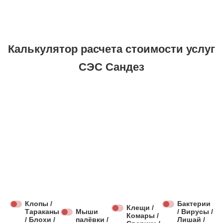
Калькулятор расчета стоимости услуг
СЭС Сандез
Клопы /
Бактерии
Клещи /
Тараканы
Мыши
/ Вирусы /
Комары /
/ Блохи /
палёвки /
Лишай /