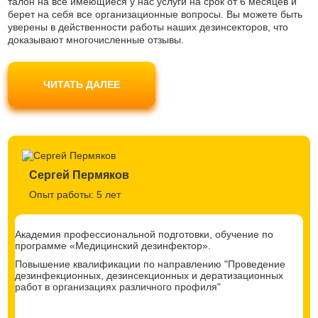
талон на все имеющиеся у нас услуги на срок от 6 месяцев и
берет на себя все организационные вопросы. Вы можете быть
уверены в действенности работы наших дезинсекторов, что
доказывают многочисленные отзывы.
Наши мастера используют только современные препараты
безопасные для людей и домашних животных, не являются
ЧИТАТЬ ДАЛЕЕ
токсичными и одобрены Роспотребнадзором. Вы можете не
беспокоиться за свое самочувствие.
Сергей Пермяков
Опыт работы: 5 лет
Академия профессиональной подготовки, обучение по
программе «Медицинский дезинфектор».
Повышение квалификации по направлению "Проведение
дезинфекционных, дезинсекционных и дератизационных
работ в организациях различного профиля"