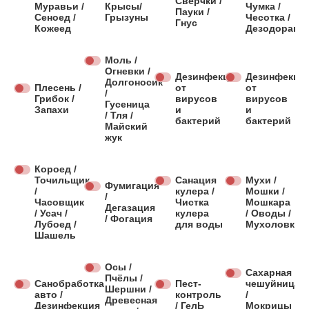
Сверчки /
Муравьи /
Крысы/
Чумка /
Пауки /
Сеноед /
Грызуны
Чесотка /
Гнус
Кожеед
Дезодораци
Моль /
Огневки /
Дезинфекция
Дезинфекци
Долгоносик
Плесень /
от
от
/
Грибок /
вирусов
вирусов
Гусеница
Запахи
и
и
/ Тля /
бактерий
бактерий
Майский
жук
Короед /
Точильщик
Санация
Мухи /
Фумигация
/
кулера /
Мошки /
/
Часовщик
Чистка
Мошкара
Дегазация
/ Усач /
кулера
/ Оводы /
/ Фогация
Лубоед /
для воды
Мухоловки
Шашель
Осы /
Сахарная
Пчёлы /
Санобработка
Пест-
чешуйница
Шершни /
авто /
контроль
/
Древесная
Дезинфекция
/ ГелЬ
Мокрицы