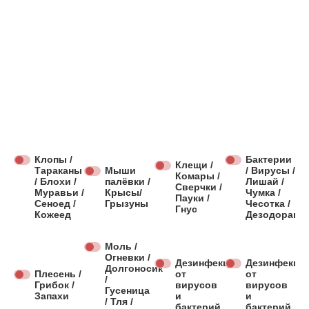
Клопы /
Бактерии
Клещи /
Тараканы
Мыши
/ Вирусы /
Комары /
/ Блохи /
палёвки /
Лишай /
Сверчки /
Муравьи /
Крысы/
Чумка /
Пауки /
Сеноед /
Грызуны
Чесотка /
Гнус
Кожеед
Дезодораци
Моль /
Огневки /
Дезинфекция
Дезинфекци
Долгоносик
Плесень /
от
от
/
Грибок /
вирусов
вирусов
Гусеница
Запахи
и
и
/ Тля /
бактерий
бактерий