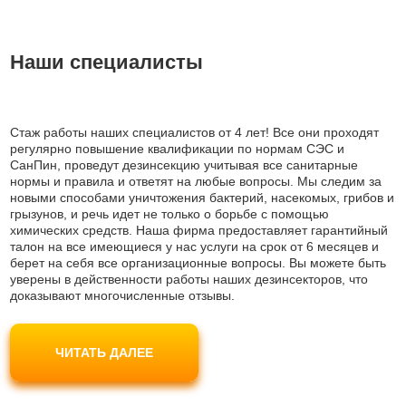
Наши специалисты
Стаж работы наших специалистов от 4 лет! Все они проходят
регулярно повышение квалификации по нормам СЭС и
СанПин, проведут дезинсекцию учитывая все санитарные
нормы и правила и ответят на любые вопросы. Мы следим за
новыми способами уничтожения бактерий, насекомых, грибов и
грызунов, и речь идет не только о борьбе с помощью
химических средств. Наша фирма предоставляет гарантийный
талон на все имеющиеся у нас услуги на срок от 6 месяцев и
берет на себя все организационные вопросы. Вы можете быть
уверены в действенности работы наших дезинсекторов, что
доказывают многочисленные отзывы.
Наши мастера используют только современные препараты
безопасные для людей и домашних животных, не являются
ЧИТАТЬ ДАЛЕЕ
токсичными и одобрены Роспотребнадзором. Вы можете не
беспокоиться за свое самочувствие.