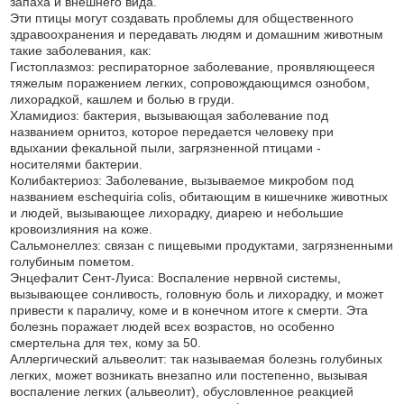
запаха и внешнего вида.
Эти птицы могут создавать проблемы для общественного
здравоохранения и передавать людям и домашним животным
такие заболевания, как:
Гистоплазмоз: респираторное заболевание, проявляющееся
тяжелым поражением легких, сопровождающимся ознобом,
лихорадкой, кашлем и болью в груди.
Хламидиоз: бактерия, вызывающая заболевание под
названием орнитоз, которое передается человеку при
вдыхании фекальной пыли, загрязненной птицами -
носителями бактерии.
Колибактериоз: Заболевание, вызываемое микробом под
названием eschequiria colis, обитающим в кишечнике животных
и людей, вызывающее лихорадку, диарею и небольшие
кровоизлияния на коже.
Сальмонеллез: связан с пищевыми продуктами, загрязненными
голубиным пометом.
Энцефалит Сент-Луиса: Воспаление нервной системы,
вызывающее сонливость, головную боль и лихорадку, и может
привести к параличу, коме и в конечном итоге к смерти. Эта
болезнь поражает людей всех возрастов, но особенно
смертельна для тех, кому за 50.
Аллергический альвеолит: так называемая болезнь голубиных
легких, может возникать внезапно или постепенно, вызывая
воспаление легких (альвеолит), обусловленное реакцией