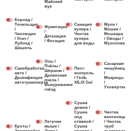
Майский
жук
Короед /
Точильщик
Санация
Мухи /
Фумигация
/
кулера /
Мошки /
/
Часовщик
Чистка
Мошкара
Дегазация
/ Усач /
кулера
/ Оводы /
/ Фогация
Лубоед /
для воды
Мухоловки
Шашель
Осы /
Сахарная
Пчёлы /
Санобработка
Пест-
чешуйница
Шершни /
авто /
контроль
/
Древесная
Дезинфекция
/ ГелЬ
Мокрицы
пчела /
автотранспорта
XILIX Gel
/
Выкуривание
Уховертки
гнёзд
Сушка
домов /
Сушка
Чистка
под
вентиляции
Летучие
стяжкой /
/ Чистка
Кроты /
мыши /
Сушка
труб
Землеройки
Змеи /
кровли /
дымохода