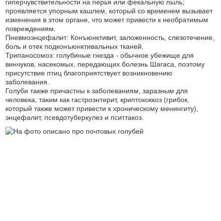
гиперчувствительности на перья или фекальную пыль;
проявляется упорным кашлем, который со временем вызывает
изменения в этом органе, что может привести к необратимым
повреждениям.
Пневмоэнцефалит: Конъюнктивит, заложенность, слезотечение,
боль и отек подконъюнктивальных тканей.
Трипаносомоз: голубиные гнезда - обычное убежище для
винчуков, насекомых, передающих болезнь Шагаса, поэтому
присутствие птиц благоприятствует возникновению
заболевания.
Голуби также причастны к заболеваниям, заразным для
человека, таким как гастроэнтерит, криптококкоз (грибок,
который также может привести к хроническому менингиту),
энцефалит, псевдотуберкулез и пситтакоз.