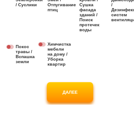
/ Суслики
Отпугивание
Сушка
/
птиц
фасада
Дезинфекци
зданий /
систем
Поиск
вентиляции
протечек
воды
Химчистка
Покос
мебели
травы /
на дому /
Вспашка
Уборка
земли
квартир
ДАЛЕЕ