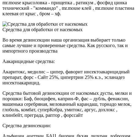
mr.mouse крысоловка - прищепка , ратикум , фосфид цинка
технический - "коммандо" , mr.mouse клей , mr.mouse пластина
клеевая от крыс , бром – хф.
Средства для обработки от насекомых
Во время дезинсекции наша организация выбирает только
самые лучшие и проверенные средства. Как русского, так и
импортного производства
Аакарицидные средства:
Акаритокс, медилис – ципер, фаворит инсектоакарицидный
препарат, форс - Сайт 25%, ципертрин 25% к.э., эсланадез
инсектоакарицид.
Средства бытовой дезинсекции от насекомых дусты, мелки и
порошки: Баф, биоцифен, каприн-Ф, фас – дубль, фенаксин,
машенька серебряная, мелованный карандаш, торнадо мелок,
глоболь, комбат, суперКобра, умитокс, аргус, дохлокс ,
клинбейт, преграда, раптор , форссайт
Средства дезинсекции:
Альфацин, ацетрин, БАЦ, биорин, бухач, дизуран, доброхим