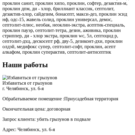
проклин санит, проклин хипо, проклин, софтер, дезактив-м,
проклин дпм, ди - хлор, бриллиант классик, септолит,
дезактив-хлор, сайдезим, бонасепт, макси-дез, проклин эсид
нф, одс-15, жавель солид, проклин универсал, демос,
септолит-плюс, необак, неоклин-экстра, асептик-специаль,
проклин пауэр, септолит-тетра, дезин, аживика, проклин
стриппер, ди - хлор экстра, проклин wc, 5л, септоцид р,
септолит-дхц, дескосепт рф, дву-5, дезиконт-дхи, проклин
олдэй, медифокс супер, септолит-софт, проклин, асепт
алкафом, проклин суперактив, септолит-антисептик
Наши работы
Избавиться от грызунов
г. Челябинск, ул. 6-я
Обрабатываемое помещение :Приусадебная территория
Окончательная цена: договорная
Запрос клиента: убить грызунов в подвале
Адрес: Челябинск, ул. 6-я