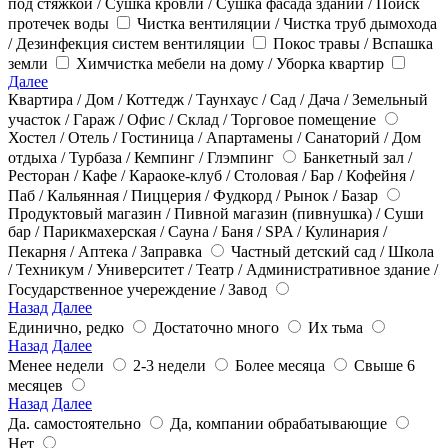
под стяжкой / Сушка кровли / Сушка фасада зданий / Поиск
протечек воды
Чистка вентиляции / Чистка труб дымохода
/ Дезинфекция систем вентиляции
Покос травы / Вспашка
земли
Химчистка мебели на дому / Уборка квартир
Далее
Квартира / Дом / Коттедж / Таунхаус / Сад / Дача / Земельный
участок / Гараж / Офис / Склад / Торговое помещение
Хостел / Отель / Гостиница / Апартамены / Санаторий / Дом
отдыха / Турбаза / Кемпинг / Глэмпинг
Банкетный зал /
Ресторан / Кафе / Караоке-клуб / Столовая / Бар / Кофейня /
Паб / Кальянная / Пиццерия / Фудкорд / Рынок / Базар
Продуктовый магазин / Пивной магазин (пивнушка) / Суши
бар / Парикмахерская / Сауна / Баня / SPA / Кулинария /
Пекарня / Аптека / Заправка
Частный детский сад / Школа
/ Техникум / Университет / Театр / Административное здание /
Государственное учереждение / Завод
Назад
Далее
Единично, редко
Достаточно много
Их тьма
Назад
Далее
Менее недели
2-3 недели
Более месяца
Свыше 6
месяцев
Назад
Далее
Да. самостоятельно
Да, компании обрабатывающие
Нет