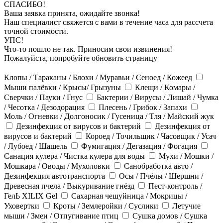
СПАСИБО!
Ваша заявка принята, ожидайте звонка!
Наш специалист свяжется с вами в течение часа для рассчета
точной стоимости.
УПС!
Что-то пошло не так. Приносим свои извинения!
Пожалуйста, попробуйте обновить страницу
Клопы / Тараканы / Блохи / Муравьи / Сеноед / Кожеед
Мыши палёвки / Крысы/ Грызуны
Клещи / Комары /
Сверчки / Пауки / Гнус
Бактерии / Вирусы / Лишай / Чумка
/ Чесотка / Дезодорация
Плесень / Грибок / Запахи
Моль / Огневки / Долгоносик / Гусеница / Тля / Майский жук
Дезинфекция от вирусов и бактерий
Дезинфекция от
вирусов и бактерий
Короед / Точильщик / Часовщик / Усач
/ Лубоед / Шашель
Фумигация / Дегазация / Фогация
Санация кулера / Чистка кулера для воды
Мухи / Мошки /
Мошкара / Оводы / Мухоловки
Санобработка авто /
Дезинфекция автотранспорта
Осы / Пчёлы / Шершни /
Древесная пчела / Выкуривание гнёзд
Пест-контроль /
ГелЬ XILIX Gel
Сахарная чешуйница / Мокрицы /
Уховертки
Кроты / Землеройки / Суслики
Летучие
мыши / Змеи / Отпугивание птиц
Сушка домов / Сушка