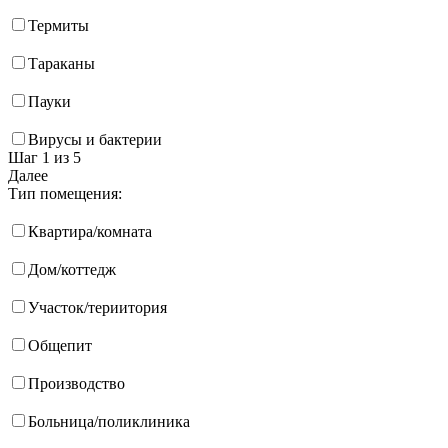
Термиты
Тараканы
Пауки
Вирусы и бактерии
Шаг 1
из 5
Далее
Тип помещения:
Квартира/комната
Дом/коттедж
Участок/териитория
Общепит
Производство
Больница/поликлиника