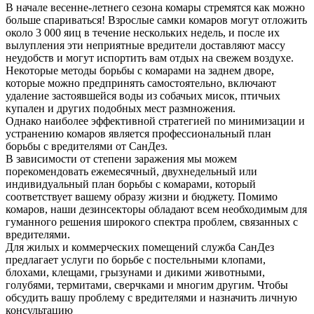
В начале весенне-летнего сезона комары стремятся как можно
больше спариваться! Взрослые самки комаров могут отложить
около 3 000 яиц в течение нескольких недель, и после их
вылупления эти неприятные вредители доставляют массу
неудобств и могут испортить вам отдых на свежем воздухе.
Некоторые методы борьбы с комарами на заднем дворе,
которые можно предпринять самостоятельно, включают
удаление застоявшейся воды из собачьих мисок, птичьих
купален и других подобных мест размножения.
Однако наиболее эффективной стратегией по минимизации и
устранению комаров является профессиональный план
борьбы с вредителями от СанДез.
В зависимости от степени заражения мы можем
порекомендовать ежемесячный, двухнедельный или
индивидуальный план борьбы с комарами, который
соответствует вашему образу жизни и бюджету. Помимо
комаров, наши дезинсекторы обладают всем необходимым для
гуманного решения широкого спектра проблем, связанных с
вредителями.
Для жилых и коммерческих помещений служба СанДез
предлагает услуги по борьбе с постельными клопами,
блохами, клещами, грызунами и дикими животными,
голубями, термитами, сверчками и многим другим. Чтобы
обсудить вашу проблему с вредителями и назначить личную
консультацию