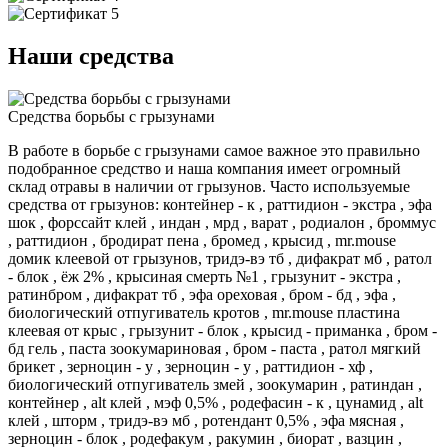
Наши средства
Средства борьбы с грызунами
В работе в борьбе с грызунами самое важное это правильно
подобранное средство и наша компания имеет огромный
склад отравы в наличии от грызунов. Часто используемые
средства от грызунов: контейнер - к , раттидион - экстра , эфа
шок , форссайт клей , индан , мрд , варат , родиалон , броммус
, раттидион , бродират пена , бромед , крысид , mr.mouse
домик клеевой от грызунов, тридэ-вэ тб , дифакрат мб , ратол
- блок , ёж 2% , крысиная смерть №1 , грызунит - экстра ,
ратинбром , дифакрат тб , эфа ореховая , бром - бд , эфа ,
биологический отпугиватель кротов , mr.mouse пластина
клеевая от крыс , грызунит - блок , крысид - приманка , бром -
бд гель , паста зоокумариновая , бром - паста , ратол мягкий
брикет , зерноцин - у , зерноцин - у , раттидион - хф ,
биологический отпугиватель змей , зоокумарин , ратиндан ,
контейнер , alt клей , мэф 0,5% , родефасин - к , цунамид , alt
клей , шторм , тридэ-вэ мб , ротендант 0,5% , эфа мясная ,
зерноцин - блок , родефакум , ракумин , биорат , вазцин ,