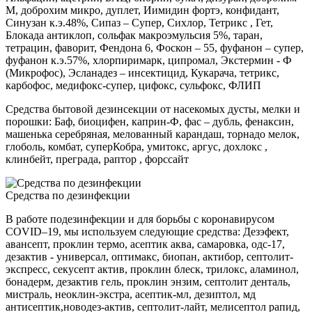
М, доброхим микро, дуплет, Иимидин фортэ, конфидант,
Синузан к.э.48%, Сипаз – Супер, Сихлор, Тетрикс , Гет,
Блокада антиклоп, сольфак макроэмульсия 5%, таран,
тетрацин, фаворит, Фендона 6, Фоскон – 55, фуфанон – супер,
фуфанон к.э.57%, хлорпиримарк, ципромал, Экстермин - Ф
(Микрофос), Эсланадез – инсектицид, Кукарача, тетрикс,
карбофос, медифокс-супер, цифокс, сульфокс, ФЛИП
Средства бытовой дезинсекции от насекомых дусты, мелки и
порошки: Баф, биоцифен, каприн-Ф, фас – дубль, фенаксин,
машенька серебряная, мелованный карандаш, торнадо мелок,
глоболь, комбат, суперКобра, умитокс, аргус, дохлокс ,
клинбейт, преграда, раптор , форссайт
Средства по дезинфекции
В работе подезинфекции и для борьбы с коронавирусом
COVID–19, мы используем следующие средства: Дезэфект,
авансепт, проклин термо, асептик аква, самаровка, одс-17,
дезактив - универсал, оптимакс, биопан, актибор, септолит-
экспресс, секусепт актив, проклин блеск, трилокс, аламинол,
бонадерм, дезактив гель, проклин энзим, септолит денталь,
мистраль, неоклин-экстра, асептик-мл, дезиптол, мд
антисептик,новодез-актив, септолит-лайт, мелисептол рапид,