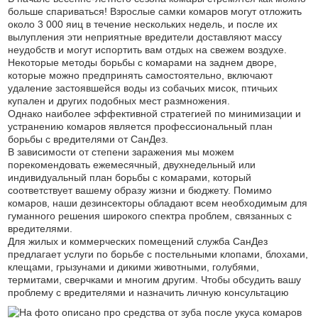
больше спариваться! Взрослые самки комаров могут отложить
около 3 000 яиц в течение нескольких недель, и после их
вылупления эти неприятные вредители доставляют массу
неудобств и могут испортить вам отдых на свежем воздухе.
Некоторые методы борьбы с комарами на заднем дворе,
которые можно предпринять самостоятельно, включают
удаление застоявшейся воды из собачьих мисок, птичьих
купален и других подобных мест размножения.
Однако наиболее эффективной стратегией по минимизации и
устранению комаров является профессиональный план
борьбы с вредителями от СанДез.
В зависимости от степени заражения мы можем
порекомендовать ежемесячный, двухнедельный или
индивидуальный план борьбы с комарами, который
соответствует вашему образу жизни и бюджету. Помимо
комаров, наши дезинсекторы обладают всем необходимым для
гуманного решения широкого спектра проблем, связанных с
вредителями.
Для жилых и коммерческих помещений служба СанДез
предлагает услуги по борьбе с постельными клопами, блохами,
клещами, грызунами и дикими животными, голубями,
термитами, сверчками и многим другим. Чтобы обсудить вашу
проблему с вредителями и назначить личную консультацию