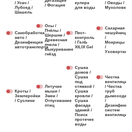
Дегазация
/ Усач /
кулера
/ Оводы /
/ Фогация
Лубоед /
для воды
Мухоловки
Шашель
Осы /
Сахарная
Пчёлы /
Санобработка
Пест-
чешуйница
Шершни /
авто /
контроль
/
Древесная
Дезинфекция
/ ГелЬ
Мокрицы
пчела /
автотранспорта
XILIX Gel
/
Выкуривание
Уховертки
гнёзд
Сушка
домов /
Сушка
Чистка
под
вентиляции
Летучие
стяжкой /
/ Чистка
Кроты /
мыши /
Сушка
труб
Землеройки
Змеи /
кровли /
дымохода
/ Суслики
Отпугивание
Сушка
/
птиц
фасада
Дезинфекци
зданий /
систем
Поиск
вентиляции
протечек
воды