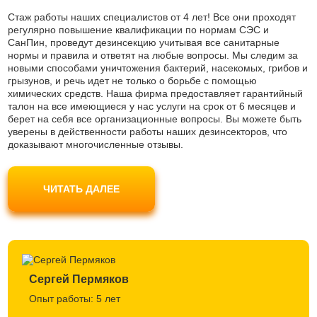
Стаж работы наших специалистов от 4 лет! Все они проходят
регулярно повышение квалификации по нормам СЭС и
СанПин, проведут дезинсекцию учитывая все санитарные
нормы и правила и ответят на любые вопросы. Мы следим за
новыми способами уничтожения бактерий, насекомых, грибов и
грызунов, и речь идет не только о борьбе с помощью
химических средств. Наша фирма предоставляет гарантийный
талон на все имеющиеся у нас услуги на срок от 6 месяцев и
берет на себя все организационные вопросы. Вы можете быть
уверены в действенности работы наших дезинсекторов, что
доказывают многочисленные отзывы.
Наши мастера используют только современные препараты
безопасные для людей и домашних животных, не являются
ЧИТАТЬ ДАЛЕЕ
токсичными и одобрены Роспотребнадзором. Вы можете не
беспокоиться за свое самочувствие.
Сергей Пермяков
Опыт работы: 5 лет