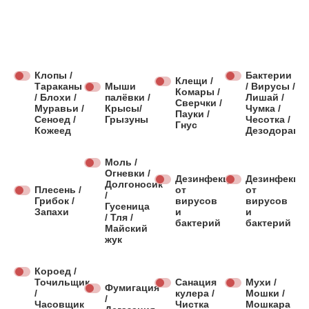
Клопы /
Бактерии
Клещи /
Тараканы
Мыши
/ Вирусы /
Комары /
/ Блохи /
палёвки /
Лишай /
Сверчки /
Муравьи /
Крысы/
Чумка /
Пауки /
Сеноед /
Грызуны
Чесотка /
Гнус
Кожеед
Дезодораци
Моль /
Огневки /
Дезинфекция
Дезинфекци
Долгоносик
Плесень /
от
от
/
Грибок /
вирусов
вирусов
Гусеница
Запахи
и
и
/ Тля /
бактерий
бактерий
Майский
жук
Короед /
Точильщик
Санация
Мухи /
Фумигация
/
кулера /
Мошки /
/
Часовщик
Чистка
Мошкара