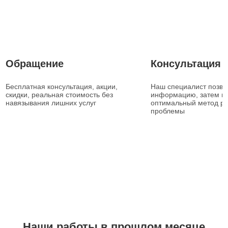
1
2
Обращение
Консультация
Бесплатная консультация, акции,
Наш специалист позвон
скидки, реальная стоимость без
информацию, затем п
навязывания лишних услуг
оптимальный метод р
проблемы
Наши работы в прошлом месяце