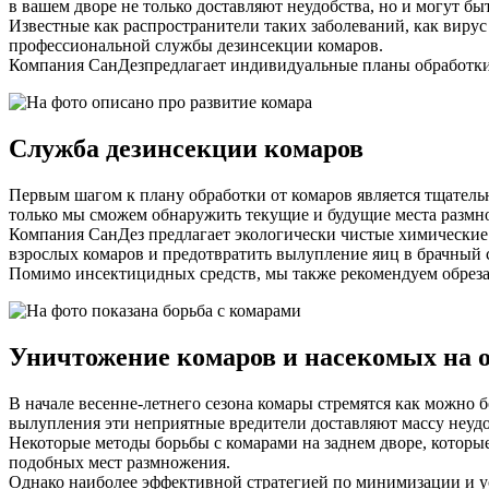
в вашем дворе не только доставляют неудобства, но и могут б
Известные как распространители таких заболеваний, как виру
профессиональной службы дезинсекции комаров.
Компания СанДезпредлагает индивидуальные планы обработки 
Служба дезинсекции комаров
Первым шагом к плану обработки от комаров является тщатель
только мы сможем обнаружить текущие и будущие места размн
Компания СанДез предлагает экологически чистые химические 
взрослых комаров и предотвратить вылупление яиц в брачный 
Помимо инсектицидных средств, мы также рекомендуем обрезат
Уничтожение комаров и насекомых на 
В начале весенне-летнего сезона комары стремятся как можно б
вылупления эти неприятные вредители доставляют массу неудо
Некоторые методы борьбы с комарами на заднем дворе, которы
подобных мест размножения.
Однако наиболее эффективной стратегией по минимизации и у