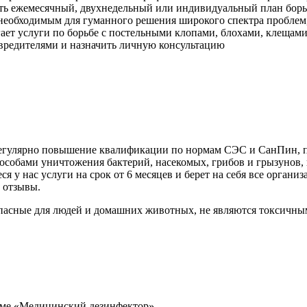
ть ежемесячный, двухнедельный или индивидуальный план борьб
необходимым для гуманного решения широкого спектра проблем,
ет услуги по борьбе с постельными клопами, блохами, клещам
 вредителями и назначить личную консультацию
 регулярно повышение квалификации по нормам СЭС и СанПин, 
собами уничтожения бактерий, насекомых, грибов и грызунов, и
 у нас услуги на срок от 6 месяцев и берет на себя все орган
 отзывы.
пасные для людей и домашних животных, не являются токсичны
мме «Медицинский дезинфектор».