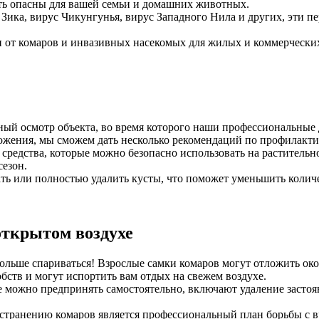
ыть опасны для вашей семьи и домашних животных.
с Зика, вирус Чикунгунья, вирус Западного Нила и других, эти
от комаров и инвазивных насекомых для жилых и коммерческих
ный осмотр объекта, во время которого наши профессиональные
ожения, мы сможем дать несколько рекомендаций по профилакт
средства, которые можно безопасно использовать на растительн
сезон.
ь или полностью удалить кусты, что поможет уменьшить количе
открытом воздухе
ольше спариваться! Взрослые самки комаров могут отложить окол
бств и могут испортить вам отдых на свежем воздухе.
е можно предпринять самостоятельно, включают удаление застоя
странению комаров является профессиональный план борьбы с в