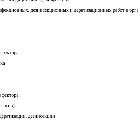
екционных, дезинсекционных и дератизационных работ в орга
нфектора.
вка
нфектора.
 часов)
дератизации, дезинсекции