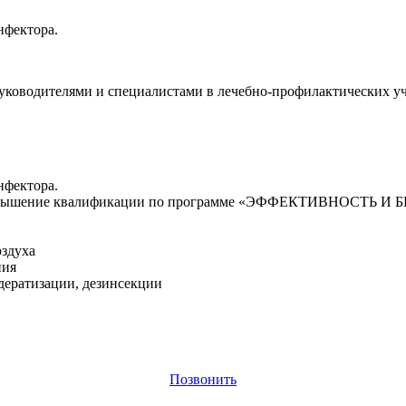
нфектора.
руководителями и специалистами в лечебно-профилактических у
нфектора.
гияповышение квалификации по программе «ЭФФЕКТИВНОС
оздуха
ния
дератизации, дезинсекции
Позвонить