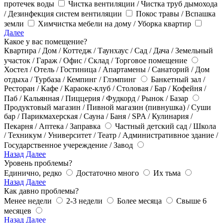
протечек воды
Чистка вентиляции / Чистка труб дымохода
/ Дезинфекция систем вентиляции
Покос травы / Вспашка
земли
Химчистка мебели на дому / Уборка квартир
Далее
Какое у вас помещение?
Квартира / Дом / Коттедж / Таунхаус / Сад / Дача / Земельный
участок / Гараж / Офис / Склад / Торговое помещение
Хостел / Отель / Гостиница / Апартамены / Санаторий / Дом
отдыха / Турбаза / Кемпинг / Глэмпинг
Банкетный зал /
Ресторан / Кафе / Караоке-клуб / Столовая / Бар / Кофейня /
Паб / Кальянная / Пиццерия / Фудкорд / Рынок / Базар
Продуктовый магазин / Пивной магазин (пивнушка) / Суши
бар / Парикмахерская / Сауна / Баня / SPA / Кулинария /
Пекарня / Аптека / Заправка
Частный детский сад / Школа
/ Техникум / Университет / Театр / Административное здание /
Государственное учереждение / Завод
Назад
Далее
Уровень проблемы?
Единично, редко
Достаточно много
Их тьма
Назад
Далее
Как давно проблемы?
Менее недели
2-3 недели
Более месяца
Свыше 6
месяцев
Назад
Далее