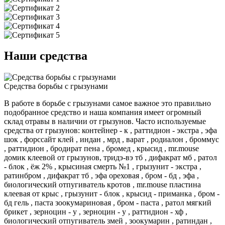
Наши средства
Средства борьбы с грызунами
В работе в борьбе с грызунами самое важное это правильно
подобранное средство и наша компания имеет огромный
склад отравы в наличии от грызунов. Часто используемые
средства от грызунов: контейнер - к , раттидион - экстра , эфа
шок , форссайт клей , индан , мрд , варат , родиалон , броммус
, раттидион , бродират пена , бромед , крысид , mr.mouse
домик клеевой от грызунов, тридэ-вэ тб , дифакрат мб , ратол
- блок , ёж 2% , крысиная смерть №1 , грызунит - экстра ,
ратинбром , дифакрат тб , эфа ореховая , бром - бд , эфа ,
биологический отпугиватель кротов , mr.mouse пластина
клеевая от крыс , грызунит - блок , крысид - приманка , бром -
бд гель , паста зоокумариновая , бром - паста , ратол мягкий
брикет , зерноцин - у , зерноцин - у , раттидион - хф ,
биологический отпугиватель змей , зоокумарин , ратиндан ,