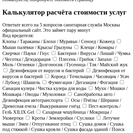
Калькулятор расчёта стоимости услуг
Ответьте всего на 5 вопросов санитарная служба Москвы
официальный сайт. Это займет пару минут
Вид вредителя:
Клопы / Тараканы / Блохи / Муравьи / Сеноед / Кожеед
Мыши палёвки / Крысы/ Грызуны
Клещи / Комары /
Сверчки / Пауки / Гнус
Бактерии / Вирусы / Лишай / Чумка
/ Чесотка / Дезодорация
Плесень / Грибок / Запахи
Моль / Огневки / Долгоносик / Гусеница / Тля / Майский жук
Дезинфекция от вирусов и бактерий
Дезинфекция от
вирусов и бактерий
Короед / Точильщик / Часовщик / Усач
/ Лубоед / Шашель
Фумигация / Дегазация / Фогация
Санация кулера / Чистка кулера для воды
Мухи / Мошки /
Мошкара / Оводы / Мухоловки
Санобработка авто /
Дезинфекция автотранспорта
Осы / Пчёлы / Шершни /
Древесная пчела / Выкуривание гнёзд
Пест-контроль /
ГелЬ XILIX Gel
Сахарная чешуйница / Мокрицы /
Уховертки
Кроты / Землеройки / Суслики
Летучие
мыши / Змеи / Отпугивание птиц
Сушка домов / Сушка
под стяжкой / Сушка кровли / Сушка фасада зданий / Поиск