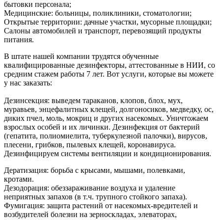
бытовки персонала;
Медицинские: больницы, поликлиники, стоматологии;
Открытые территории: дачные участки, мусорные площадки;
Салоны автомобилей и транспорт, перевозящий продукты
питания.
В штате нашей компании трудятся обученные
квалифицированные дезинфекторы, аттестованные в НИИ, со
средним стажем работы 7 лет. Вот услуги, которые вы можете
у нас заказать:
Дезинсекция: выведем тараканов, клопов, блох, мух,
муравьев, энцефалитных клещей, долгоносиков, медведку, ос,
диких пчел, моль, мокриц и других насекомых. Уничтожаем
взрослых особей и их личинки. Дезинфекция от бактерий
(гепатита, полиомиелита, туберкулезной палочки), вирусов,
плесени, грибков, пылевых клещей, коронавируса.
Дезинфицируем системы вентиляции и кондиционирования.
Дератизация: борьба с крысами, мышами, полевками,
кротами.
Дезодорация: обеззараживание воздуха и удаление
неприятных запахов (в т.ч. трупного стойкого запаха).
Фумигация: защита растений от насекомых-вредителей и
возбудителей болезни на зерноскладах, элеваторах,