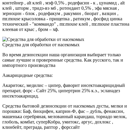
контейнер , alt клей , мэф 0,5% , родефасин - к , цунамид , alt
клей , шторм , тридэ-вэ мб , ротендант 0,5% , эфа мясная ,
зерноцин - блок , родефакум , ракумин , биорат , вазцин ,
mr.mouse крысоловка - прищепка , ратикум , фосфид цинка
технический - "коммандо" , mr.mouse клей , mr.mouse пластина
клеевая от крыс , бром – хф.
Средства для обработки от насекомых
Во время дезинсекции наша организация выбирает только
самые лучшие и проверенные средства. Как русского, так и
импортного производства
Аакарицидные средства:
Акаритокс, медилис – ципер, фаворит инсектоакарицидный
препарат, форс - Сайт 25%, ципертрин 25% к.э., эсланадез
инсектоакарицид.
Средства бытовой дезинсекции от насекомых дусты, мелки и
порошки: Баф, биоцифен, каприн-Ф, фас – дубль, фенаксин,
машенька серебряная, мелованный карандаш, торнадо мелок,
глоболь, комбат, суперКобра, умитокс, аргус, дохлокс ,
клинбейт, преграда, раптор , форссайт