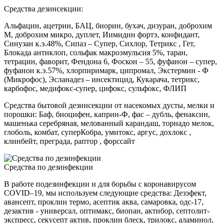
Средства дезинсекции:
Альфацин, ацетрин, БАЦ, биорин, бухач, дизуран, доброхим
М, доброхим микро, дуплет, Иимидин фортэ, конфидант,
Синузан к.э.48%, Сипаз – Супер, Сихлор, Тетрикс , Гет,
Блокада антиклоп, сольфак макроэмульсия 5%, таран,
тетрацин, фаворит, Фендона 6, Фоскон – 55, фуфанон – супер,
фуфанон к.э.57%, хлорпиримарк, ципромал, Экстермин - Ф
(Микрофос), Эсланадез – инсектицид, Кукарача, тетрикс,
карбофос, медифокс-супер, цифокс, сульфокс, ФЛИП
Средства бытовой дезинсекции от насекомых дусты, мелки и
порошки: Баф, биоцифен, каприн-Ф, фас – дубль, фенаксин,
машенька серебряная, мелованный карандаш, торнадо мелок,
глоболь, комбат, суперКобра, умитокс, аргус, дохлокс ,
клинбейт, преграда, раптор , форссайт
Средства по дезинфекции
В работе подезинфекции и для борьбы с коронавирусом
COVID–19, мы используем следующие средства: Дезэфект,
авансепт, проклин термо, асептик аква, самаровка, одс-17,
дезактив - универсал, оптимакс, биопан, актибор, септолит-
экспресс, секусепт актив, проклин блеск, трилокс, аламинол,