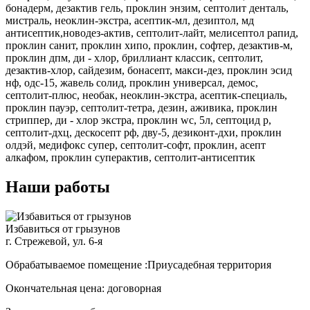
бонадерм, дезактив гель, проклин энзим, септолит денталь,
мистраль, неоклин-экстра, асептик-мл, дезиптол, мд
антисептик,новодез-актив, септолит-лайт, мелисептол рапид,
проклин санит, проклин хипо, проклин, софтер, дезактив-м,
проклин дпм, ди - хлор, бриллиант классик, септолит,
дезактив-хлор, сайдезим, бонасепт, макси-дез, проклин эсид
нф, одс-15, жавель солид, проклин универсал, демос,
септолит-плюс, необак, неоклин-экстра, асептик-специаль,
проклин пауэр, септолит-тетра, дезин, аживика, проклин
стриппер, ди - хлор экстра, проклин wc, 5л, септоцид р,
септолит-дхц, дескосепт рф, дву-5, дезиконт-дхи, проклин
олдэй, медифокс супер, септолит-софт, проклин, асепт
алкафом, проклин суперактив, септолит-антисептик
Наши работы
Избавиться от грызунов
г. Стрежевой, ул. 6-я
Обрабатываемое помещение :Приусадебная территория
Окончательная цена: договорная