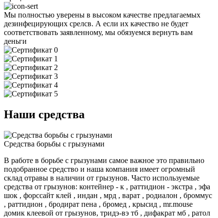
Мы полностью уверены в высоком качестве предлагаемых
дезинфецирующих срелсв. А если их качество не будет
соответствовать заявленному, мы обязуемся вернуть вам
деньги
Наши средства
Средства борьбы с грызунами
В работе в борьбе с грызунами самое важное это правильно
подобранное средство и наша компания имеет огромный
склад отравы в наличии от грызунов. Часто используемые
средства от грызунов: контейнер - к , раттидион - экстра , эфа
шок , форссайт клей , индан , мрд , варат , родиалон , броммус
, раттидион , бродират пена , бромед , крысид , mr.mouse
домик клеевой от грызунов, тридэ-вэ тб , дифакрат мб , ратол