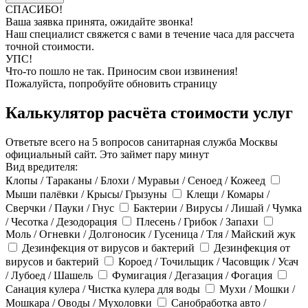
СПАСИБО!
Ваша заявка принята, ожидайте звонка!
Наш специалист свяжется с вами в течение часа для рассчета
точной стоимости.
УПС!
Что-то пошло не так. Приносим свои извинения!
Пожалуйста, попробуйте обновить страницу
Калькулятор расчёта стоимости услуг
Ответьте всего на 5 вопросов санитарная служба Москвы
официальный сайт. Это займет пару минут
Вид вредителя:
Клопы / Тараканы / Блохи / Муравьи / Сеноед / Кожеед
Мыши палёвки / Крысы/ Грызуны
Клещи / Комары /
Сверчки / Пауки / Гнус
Бактерии / Вирусы / Лишай / Чумка
/ Чесотка / Дезодорация
Плесень / Грибок / Запахи
Моль / Огневки / Долгоносик / Гусеница / Тля / Майский жук
Дезинфекция от вирусов и бактерий
Дезинфекция от
вирусов и бактерий
Короед / Точильщик / Часовщик / Усач
/ Лубоед / Шашель
Фумигация / Дегазация / Фогация
Санация кулера / Чистка кулера для воды
Мухи / Мошки /
Мошкара / Оводы / Мухоловки
Санобработка авто /