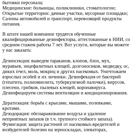
бытовки персонала;
Медицинские: больницы, поликлиники, стоматологии;
Открытые территории: дачные участки, мусорные площадки;
Салоны автомобилей и транспорт, перевозящий продукты
питания.
В штате нашей компании трудятся обученные
квалифицированные дезинфекторы, аттестованные в НИИ, со
средним стажем работы 7 лет. Вот услуги, которые вы можете
у нас заказать:
Дезинсекция: выведем тараканов, клопов, блох, мух,
муравьев, энцефалитных клещей, долгоносиков, медведку, ос,
диких пчел, моль, мокриц и других насекомых. Уничтожаем
взрослых особей и их личинки. Дезинфекция от бактерий
(гепатита, полиомиелита, туберкулезной палочки), вирусов,
плесени, грибков, пылевых клещей, коронавируса.
Дезинфицируем системы вентиляции и кондиционирования.
Дератизация: борьба с крысами, мышами, полевками,
кротами.
Дезодорация: обеззараживание воздуха и удаление
неприятных запахов (в т.ч. трупного стойкого запаха).
Фумигация: защита растений от насекомых-вредителей и
возбудителей болезни на зерноскладах, элеваторах,