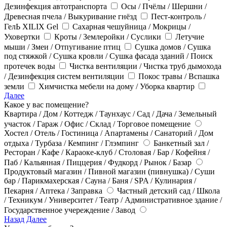
Дезинфекция автотранспорта
Осы / Пчёлы / Шершни /
Древесная пчела / Выкуривание гнёзд
Пест-контроль /
ГелЬ XILIX Gel
Сахарная чешуйница / Мокрицы /
Уховертки
Кроты / Землеройки / Суслики
Летучие
мыши / Змеи / Отпугивание птиц
Сушка домов / Сушка
под стяжкой / Сушка кровли / Сушка фасада зданий / Поиск
протечек воды
Чистка вентиляции / Чистка труб дымохода
/ Дезинфекция систем вентиляции
Покос травы / Вспашка
земли
Химчистка мебели на дому / Уборка квартир
Далее
Какое у вас помещение?
Квартира / Дом / Коттедж / Таунхаус / Сад / Дача / Земельный
участок / Гараж / Офис / Склад / Торговое помещение
Хостел / Отель / Гостиница / Апартамены / Санаторий / Дом
отдыха / Турбаза / Кемпинг / Глэмпинг
Банкетный зал /
Ресторан / Кафе / Караоке-клуб / Столовая / Бар / Кофейня /
Паб / Кальянная / Пиццерия / Фудкорд / Рынок / Базар
Продуктовый магазин / Пивной магазин (пивнушка) / Суши
бар / Парикмахерская / Сауна / Баня / SPA / Кулинария /
Пекарня / Аптека / Заправка
Частный детский сад / Школа
/ Техникум / Университет / Театр / Административное здание /
Государственное учереждение / Завод
Назад
Далее