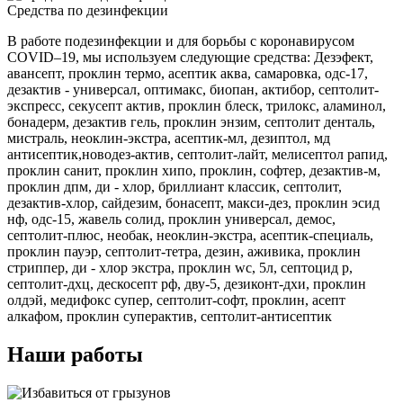
Средства по дезинфекции
В работе подезинфекции и для борьбы с коронавирусом
COVID–19, мы используем следующие средства: Дезэфект,
авансепт, проклин термо, асептик аква, самаровка, одс-17,
дезактив - универсал, оптимакс, биопан, актибор, септолит-
экспресс, секусепт актив, проклин блеск, трилокс, аламинол,
бонадерм, дезактив гель, проклин энзим, септолит денталь,
мистраль, неоклин-экстра, асептик-мл, дезиптол, мд
антисептик,новодез-актив, септолит-лайт, мелисептол рапид,
проклин санит, проклин хипо, проклин, софтер, дезактив-м,
проклин дпм, ди - хлор, бриллиант классик, септолит,
дезактив-хлор, сайдезим, бонасепт, макси-дез, проклин эсид
нф, одс-15, жавель солид, проклин универсал, демос,
септолит-плюс, необак, неоклин-экстра, асептик-специаль,
проклин пауэр, септолит-тетра, дезин, аживика, проклин
стриппер, ди - хлор экстра, проклин wc, 5л, септоцид р,
септолит-дхц, дескосепт рф, дву-5, дезиконт-дхи, проклин
олдэй, медифокс супер, септолит-софт, проклин, асепт
алкафом, проклин суперактив, септолит-антисептик
Наши работы