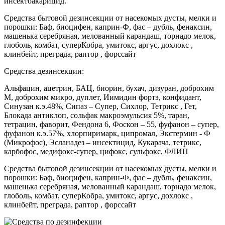
инсектоакарицид.
Средства бытовой дезинсекции от насекомых дусты, мелки и
порошки: Баф, биоцифен, каприн-Ф, фас – дубль, фенаксин,
машенька серебряная, мелованный карандаш, торнадо мелок,
глоболь, комбат, суперКобра, умитокс, аргус, дохлокс ,
клинбейт, преграда, раптор , форссайт
Средства дезинсекции:
Альфацин, ацетрин, БАЦ, биорин, бухач, дизуран, доброхим
М, доброхим микро, дуплет, Иимидин фортэ, конфидант,
Синузан к.э.48%, Сипаз – Супер, Сихлор, Тетрикс , Гет,
Блокада антиклоп, сольфак макроэмульсия 5%, таран,
тетрацин, фаворит, Фендона 6, Фоскон – 55, фуфанон – супер,
фуфанон к.э.57%, хлорпиримарк, ципромал, Экстермин - Ф
(Микрофос), Эсланадез – инсектицид, Кукарача, тетрикс,
карбофос, медифокс-супер, цифокс, сульфокс, ФЛИП
Средства бытовой дезинсекции от насекомых дусты, мелки и
порошки: Баф, биоцифен, каприн-Ф, фас – дубль, фенаксин,
машенька серебряная, мелованный карандаш, торнадо мелок,
глоболь, комбат, суперКобра, умитокс, аргус, дохлокс ,
клинбейт, преграда, раптор , форссайт