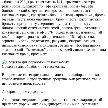
- блок , ёж 2% , крысиная смерть №1 , грызунит - экстра ,
ратинбром , дифакрат тб , эфа ореховая , бром - бд , эфа ,
биологический отпугиватель кротов , mr.mouse пластина
клеевая от крыс , грызунит - блок , крысид - приманка , бром -
бд гель , паста зоокумариновая , бром - паста , ратол мягкий
брикет , зерноцин - у , зерноцин - у , раттидион - хф ,
биологический отпугиватель змей , зоокумарин , ратиндан ,
контейнер , alt клей , мэф 0,5% , родефасин - к , цунамид , alt
клей , шторм , тридэ-вэ мб , ротендант 0,5% , эфа мясная ,
зерноцин - блок , родефакум , ракумин , биорат , вазцин ,
mr.mouse крысоловка - прищепка , ратикум , фосфид цинка
технический - "коммандо" , mr.mouse клей , mr.mouse пластина
клеевая от крыс , бром – хф.
Средства для обработки от насекомых
Во время дезинсекции наша организация выбирает только
самые лучшие и проверенные средства. Как русского, так и
импортного производства
Аакарицидные средства:
Акаритокс, медилис – ципер, фаворит инсектоакарицидный
препарат, форс - Сайт 25%, ципертрин 25% к.э., эсланадез