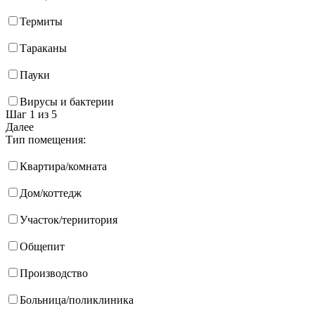
Термиты
Тараканы
Пауки
Вирусы и бактерии
Шаг 1
из 5
Далее
Тип помещения:
Квартира/комната
Дом/коттедж
Участок/териитория
Общепит
Производство
Больница/поликлиника