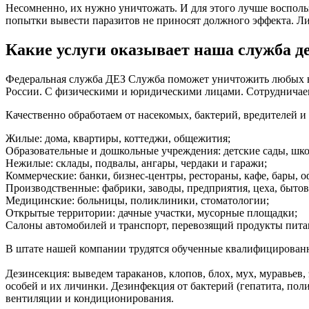
Несомненно, их нужно уничтожать. И для этого лучше восполь
попытки вывести паразитов не приносят должного эффекта. Ли
Какие услуги оказывает наша служба 
Федеральная служба ДЕЗ Служба поможет уничтожить любых вре
России. С физическими и юридическими лицами. Сотруднича
Качественно обработаем от насекомых, бактерий, вредителей 
Жилые: дома, квартиры, коттеджи, общежития;
Образовательные и дошкольные учреждения: детские сады, шко
Нежилые: склады, подвалы, ангары, чердаки и гаражи;
Коммерческие: банки, бизнес-центры, рестораны, кафе, бары, 
Производственные: фабрики, заводы, предприятия, цеха, бытов
Медицинские: больницы, поликлиники, стоматологии;
Открытые территории: дачные участки, мусорные площадки;
Салоны автомобилей и транспорт, перевозящий продукты пита
В штате нашей компании трудятся обученные квалифицированные
Дезинсекция: выведем тараканов, клопов, блох, мух, муравьев
особей и их личинки. Дезинфекция от бактерий (гепатита, пол
вентиляции и кондиционирования.