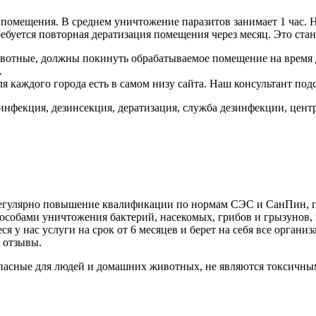
и помещения. В среднем уничтожение паразитов занимает 1 час.
ребуется повторная дератизация помещения через месяц. Это ста
ивотные, должны покинуть обрабатываемое помещение на время
.
 каждого города есть в самом низу сайта. Наш консультант под
зинфекция, дезинсекция, дератизация, служба дезинфекции, цент
 регулярно повышение квалификации по нормам СЭС и СанПин, 
собами уничтожения бактерий, насекомых, грибов и грызунов, и
 у нас услуги на срок от 6 месяцев и берет на себя все орган
 отзывы.
пасные для людей и домашних животных, не являются токсичны