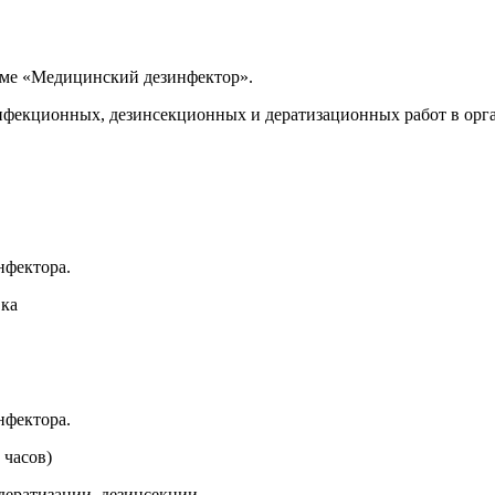
мме «Медицинский дезинфектор».
екционных, дезинсекционных и дератизационных работ в орга
нфектора.
вка
нфектора.
 часов)
дератизации, дезинсекции