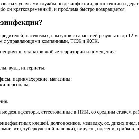
зоваться услугами службы по дезинфекции, дезинсекции и дерат
бо он кратковременный, и проблема быстро возвращается.
дезинфекции?
дителей, насекомых, грызунов с гарантией результата до 12 ме
ем с управляющими компаниями, ТСЖ и ЖСК.
и неприятных запахов любые территории и помещения:
лы, вузы, интернаты.
офисы, парикмахерские, магазины;
ки персонала;
ния.
 дезинфекторы, аттестованные в НИИ, со средним стажем работы
, энцефалитных клещей, долгоносиков, медведку, ос, диких пчел
иомиелита, туберкулезной палочки), вирусов, плесени, грибков