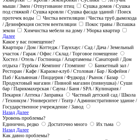
мыши / Змеи / Отпугивание птиц
Сушка домов / Сушка
под стяжкой / Сушка кровли / Сушка фасада зданий / Поиск
протечек воды
Чистка вентиляции / Чистка труб дымохода
/ Дезинфекция систем вентиляции
Покос травы / Вспашка
земли
Химчистка мебели на дому / Уборка квартир
Далее
Какое у вас помещение?
Квартира / Дом / Коттедж / Таунхаус / Сад / Дача / Земельный
участок / Гараж / Офис / Склад / Торговое помещение
Хостел / Отель / Гостиница / Апартамены / Санаторий / Дом
отдыха / Турбаза / Кемпинг / Глэмпинг
Банкетный зал /
Ресторан / Кафе / Караоке-клуб / Столовая / Бар / Кофейня /
Паб / Кальянная / Пиццерия / Фудкорд / Рынок / Базар
Продуктовый магазин / Пивной магазин (пивнушка) / Суши
бар / Парикмахерская / Сауна / Баня / SPA / Кулинария /
Пекарня / Аптека / Заправка
Частный детский сад / Школа
/ Техникум / Университет / Театр / Административное здание /
Государственное учереждение / Завод
Назад
Далее
Уровень проблемы?
Единично, редко
Достаточно много
Их тьма
Назад
Далее
Как давно проблемы?