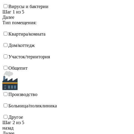
Вирусы и бактерии
Шаг 1
из 5
Далее
Тип помещения:
Квартира/комната
Дом/коттедж
Участок/териитория
Общепит
Производство
Больница/поликлиника
Другое
Шаг 2
из 5
назад
Далее