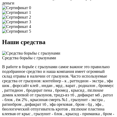
деньги
Наши средства
Средства борьбы с грызунами
В работе в борьбе с грызунами самое важное это правильно
подобранное средство и наша компания имеет огромный
склад отравы в наличии от грызунов. Часто используемые
средства от грызунов: контейнер - к , раттидион - экстра , эфа
шок , форссайт клей , индан , мрд , варат , родиалон , броммус
, раттидион , бродират пена , бромед , крысид , mr.mouse
домик клеевой от грызунов, тридэ-вэ тб , дифакрат мб , ратол
- блок , ёж 2% , крысиная смерть №1 , грызунит - экстра ,
ратинбром , дифакрат тб , эфа ореховая , бром - бд , эфа ,
биологический отпугиватель кротов , mr.mouse пластина
клеевая от крыс , грызунит - блок , крысид - приманка , бром -