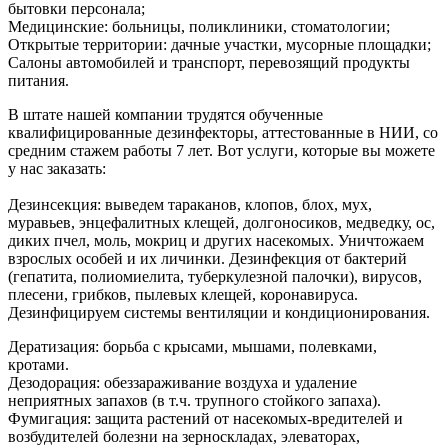
бытовки персонала;
Медицинские: больницы, поликлиники, стоматологии;
Открытые территории: дачные участки, мусорные площадки;
Салоны автомобилей и транспорт, перевозящий продукты
питания.
В штате нашей компании трудятся обученные
квалифицированные дезинфекторы, аттестованные в НИИ, со
средним стажем работы 7 лет. Вот услуги, которые вы можете
у нас заказать:
Дезинсекция: выведем тараканов, клопов, блох, мух,
муравьев, энцефалитных клещей, долгоносиков, медведку, ос,
диких пчел, моль, мокриц и других насекомых. Уничтожаем
взрослых особей и их личинки. Дезинфекция от бактерий
(гепатита, полиомиелита, туберкулезной палочки), вирусов,
плесени, грибков, пылевых клещей, коронавируса.
Дезинфицируем системы вентиляции и кондиционирования.
Дератизация: борьба с крысами, мышами, полевками,
кротами.
Дезодорация: обеззараживание воздуха и удаление
неприятных запахов (в т.ч. трупного стойкого запаха).
Фумигация: защита растений от насекомых-вредителей и
возбудителей болезни на зерноскладах, элеваторах,