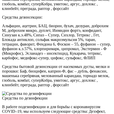
глоболь, комбат, суперКобра, умитокс, аргус, дохлокс ,
клинбейт, преграда, раптор , форссайт
Средства дезинсекции:
Альфацин, ацетрин, БАЦ, биорин, бухач, дизуран, доброхим
М, доброхим микро, дуплет, Иимидин фортэ, конфидант,
Синузан к.э.48%, Сипаз – Супер, Сихлор, Тетрикс , Гет,
Блокада антиклоп, сольфак макроэмульсия 5%, таран,
тетрацин, фаворит, Фендона 6, Фоскон – 55, фуфанон – супер,
фуфанон к.э.57%, хлорпиримарк, ципромал, Экстермин - Ф
(Микрофос), Эсланадез – инсектицид, Кукарача, тетрикс,
карбофос, медифокс-супер, цифокс, сульфокс, ФЛИП
Средства бытовой дезинсекции от насекомых дусты, мелки и
порошки: Баф, биоцифен, каприн-Ф, фас – дубль, фенаксин,
машенька серебряная, мелованный карандаш, торнадо мелок,
глоболь, комбат, суперКобра, умитокс, аргус, дохлокс ,
клинбейт, преграда, раптор , форссайт
Средства по дезинфекции
В работе подезинфекции и для борьбы с коронавирусом
COVID–19, мы используем следующие средства: Дезэфект,