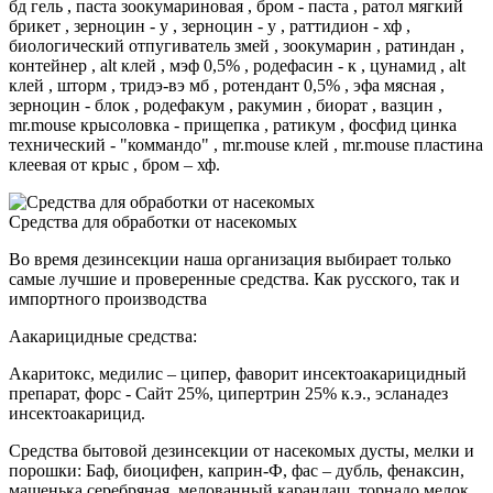
бд гель , паста зоокумариновая , бром - паста , ратол мягкий
брикет , зерноцин - у , зерноцин - у , раттидион - хф ,
биологический отпугиватель змей , зоокумарин , ратиндан ,
контейнер , alt клей , мэф 0,5% , родефасин - к , цунамид , alt
клей , шторм , тридэ-вэ мб , ротендант 0,5% , эфа мясная ,
зерноцин - блок , родефакум , ракумин , биорат , вазцин ,
mr.mouse крысоловка - прищепка , ратикум , фосфид цинка
технический - "коммандо" , mr.mouse клей , mr.mouse пластина
клеевая от крыс , бром – хф.
Средства для обработки от насекомых
Во время дезинсекции наша организация выбирает только
самые лучшие и проверенные средства. Как русского, так и
импортного производства
Аакарицидные средства:
Акаритокс, медилис – ципер, фаворит инсектоакарицидный
препарат, форс - Сайт 25%, ципертрин 25% к.э., эсланадез
инсектоакарицид.
Средства бытовой дезинсекции от насекомых дусты, мелки и
порошки: Баф, биоцифен, каприн-Ф, фас – дубль, фенаксин,
машенька серебряная, мелованный карандаш, торнадо мелок,