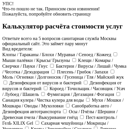
УПС!
Что-то пошло не так. Приносим свои извинения!
Пожалуйста, попробуйте обновить страницу
Калькулятор расчёта стоимости услуг
Ответьте всего на 5 вопросов санитарная служба Москвы
официальный сайт. Это займет пару минут
Вид вредителя:
Клопы / Тараканы / Блохи / Муравьи / Сеноед / Кожеед
Мыши палёвки / Крысы/ Грызуны
Клещи / Комары /
Сверчки / Пауки / Гнус
Бактерии / Вирусы / Лишай / Чумка
/ Чесотка / Дезодорация
Плесень / Грибок / Запахи
Моль / Огневки / Долгоносик / Гусеница / Тля / Майский жук
Дезинфекция от вирусов и бактерий
Дезинфекция от
вирусов и бактерий
Короед / Точильщик / Часовщик / Усач
/ Лубоед / Шашель
Фумигация / Дегазация / Фогация
Санация кулера / Чистка кулера для воды
Мухи / Мошки /
Мошкара / Оводы / Мухоловки
Санобработка авто /
Дезинфекция автотранспорта
Осы / Пчёлы / Шершни /
Древесная пчела / Выкуривание гнёзд
Пест-контроль /
ГелЬ XILIX Gel
Сахарная чешуйница / Мокрицы /
Уховертки
Кроты / Землеройки / Суслики
Летучие