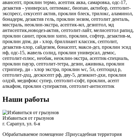
авансепт, проклин термо, асептик аква, самаровка, одс-17,
дезактив - универсал, оптимакс, биопан, актибор, септолит-
экспресс, секусепт актив, проклин блеск, трилокс, аламинол,
бонадерм, дезактив гель, проклин энзим, септолит денталь,
мистраль, неоклин-экстра, асептик-мл, дезиптол, мд
антисептик,новодез-актив, септолит-лайт, мелисептол рапид,
проклин санит, проклин хипо, проклин, софтер, дезактив-м,
проклин дпм, ди - хлор, бриллиант классик, септолит,
дезактив-хлор, сайдезим, бонасепт, макси-дез, проклин эсид
нф, одс-15, жавель солид, проклин универсал, демос,
септолит-плюс, необак, неоклин-экстра, асептик-специаль,
проклин пауэр, септолит-тетра, дезин, аживика, проклин
стриппер, ди - хлор экстра, проклин wc, 5л, септоцид р,
септолит-дхц, дескосепт рф, дву-5, дезиконт-дхи, проклин
олдэй, медифокс супер, септолит-софт, проклин, асепт
алкафом, проклин суперактив, септолит-антисептик
Наши работы
Избавиться от грызунов
г. Сарапул, ул. 6-я
Обрабатываемое помещение :Приусадебная территория