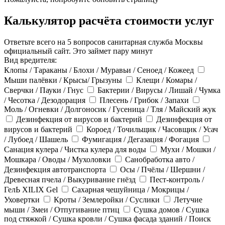
Калькулятор расчёта стоимости услуг
Ответьте всего на 5 вопросов санитарная служба Москвы
официальный сайт. Это займет пару минут
Вид вредителя:
Клопы / Тараканы / Блохи / Муравьи / Сеноед / Кожеед
Мыши палёвки / Крысы/ Грызуны
Клещи / Комары /
Сверчки / Пауки / Гнус
Бактерии / Вирусы / Лишай / Чумка
/ Чесотка / Дезодорация
Плесень / Грибок / Запахи
Моль / Огневки / Долгоносик / Гусеница / Тля / Майский жук
Дезинфекция от вирусов и бактерий
Дезинфекция от
вирусов и бактерий
Короед / Точильщик / Часовщик / Усач
/ Лубоед / Шашель
Фумигация / Дегазация / Фогация
Санация кулера / Чистка кулера для воды
Мухи / Мошки /
Мошкара / Оводы / Мухоловки
Санобработка авто /
Дезинфекция автотранспорта
Осы / Пчёлы / Шершни /
Древесная пчела / Выкуривание гнёзд
Пест-контроль /
ГелЬ XILIX Gel
Сахарная чешуйница / Мокрицы /
Уховертки
Кроты / Землеройки / Суслики
Летучие
мыши / Змеи / Отпугивание птиц
Сушка домов / Сушка
под стяжкой / Сушка кровли / Сушка фасада зданий / Поиск