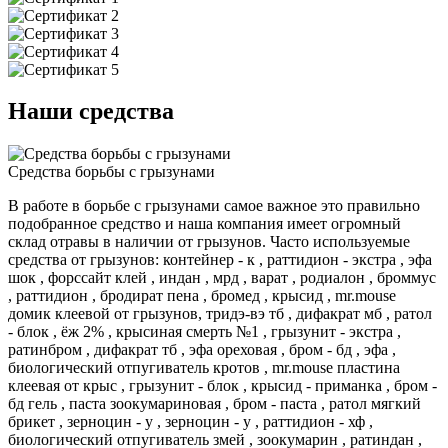
Наши средства
Средства борьбы с грызунами
В работе в борьбе с грызунами самое важное это правильно
подобранное средство и наша компания имеет огромный
склад отравы в наличии от грызунов. Часто используемые
средства от грызунов: контейнер - к , раттидион - экстра , эфа
шок , форссайт клей , индан , мрд , варат , родиалон , броммус
, раттидион , бродират пена , бромед , крысид , mr.mouse
домик клеевой от грызунов, тридэ-вэ тб , дифакрат мб , ратол
- блок , ёж 2% , крысиная смерть №1 , грызунит - экстра ,
ратинбром , дифакрат тб , эфа ореховая , бром - бд , эфа ,
биологический отпугиватель кротов , mr.mouse пластина
клеевая от крыс , грызунит - блок , крысид - приманка , бром -
бд гель , паста зоокумариновая , бром - паста , ратол мягкий
брикет , зерноцин - у , зерноцин - у , раттидион - хф ,
биологический отпугиватель змей , зоокумарин , ратиндан ,