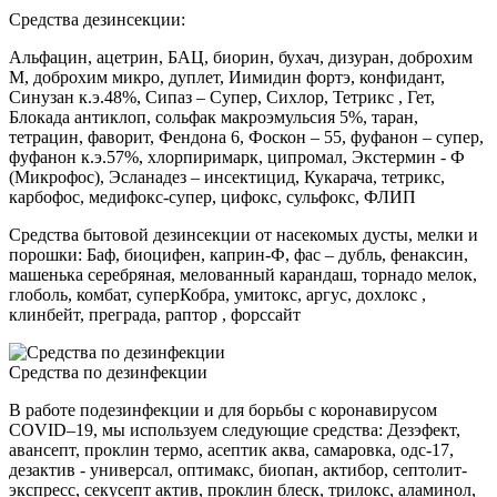
Средства дезинсекции:
Альфацин, ацетрин, БАЦ, биорин, бухач, дизуран, доброхим
М, доброхим микро, дуплет, Иимидин фортэ, конфидант,
Синузан к.э.48%, Сипаз – Супер, Сихлор, Тетрикс , Гет,
Блокада антиклоп, сольфак макроэмульсия 5%, таран,
тетрацин, фаворит, Фендона 6, Фоскон – 55, фуфанон – супер,
фуфанон к.э.57%, хлорпиримарк, ципромал, Экстермин - Ф
(Микрофос), Эсланадез – инсектицид, Кукарача, тетрикс,
карбофос, медифокс-супер, цифокс, сульфокс, ФЛИП
Средства бытовой дезинсекции от насекомых дусты, мелки и
порошки: Баф, биоцифен, каприн-Ф, фас – дубль, фенаксин,
машенька серебряная, мелованный карандаш, торнадо мелок,
глоболь, комбат, суперКобра, умитокс, аргус, дохлокс ,
клинбейт, преграда, раптор , форссайт
Средства по дезинфекции
В работе подезинфекции и для борьбы с коронавирусом
COVID–19, мы используем следующие средства: Дезэфект,
авансепт, проклин термо, асептик аква, самаровка, одс-17,
дезактив - универсал, оптимакс, биопан, актибор, септолит-
экспресс, секусепт актив, проклин блеск, трилокс, аламинол,