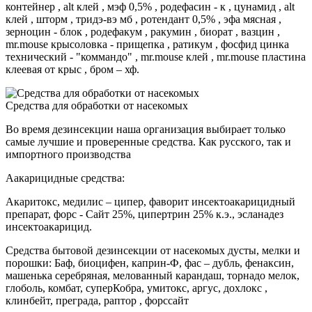
контейнер , alt клей , мэф 0,5% , родефасин - к , цунамид , alt
клей , шторм , тридэ-вэ мб , ротендант 0,5% , эфа мясная ,
зерноцин - блок , родефакум , ракумин , биорат , вазцин ,
mr.mouse крысоловка - прищепка , ратикум , фосфид цинка
технический - "коммандо" , mr.mouse клей , mr.mouse пластина
клеевая от крыс , бром – хф.
Средства для обработки от насекомых
Во время дезинсекции наша организация выбирает только
самые лучшие и проверенные средства. Как русского, так и
импортного производства
Аакарицидные средства:
Акаритокс, медилис – ципер, фаворит инсектоакарицидный
препарат, форс - Сайт 25%, ципертрин 25% к.э., эсланадез
инсектоакарицид.
Средства бытовой дезинсекции от насекомых дусты, мелки и
порошки: Баф, биоцифен, каприн-Ф, фас – дубль, фенаксин,
машенька серебряная, мелованный карандаш, торнадо мелок,
глоболь, комбат, суперКобра, умитокс, аргус, дохлокс ,
клинбейт, преграда, раптор , форссайт