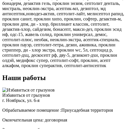
бонадерм, дезактив гель, проклин энзим, септолит денталь,
мистраль, неоклин-экстра, асептик-мл, дезиптол, мд
антисептик,новодез-актив, септолит-лайт, мелисептол рапид,
проклин санит, проклин хипо, проклин, софтер, дезактив-м,
проклин дпм, ди - хлор, бриллиант классик, септолит,
дезактив-хлор, сайдезим, бонасепт, макси-дез, проклин эсид
нф, одс-15, жавель солид, проклин универсал, демос,
септолит-плюс, необак, неоклин-экстра, асептик-специаль,
проклин пауэр, септолит-тетра, дезин, аживика, проклин
стриппер, ди - хлор экстра, проклин wc, 5л, септоцид р,
септолит-дхц, дескосепт рф, дву-5, дезиконт-дхи, проклин
олдэй, медифокс супер, септолит-софт, проклин, асепт
алкафом, проклин суперактив, септолит-антисептик
Наши работы
Избавиться от грызунов
г. Ноябрьск, ул. 6-я
Обрабатываемое помещение :Приусадебная территория
Окончательная цена: договорная