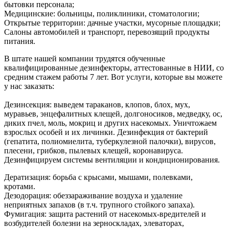
бытовки персонала;
Медицинские: больницы, поликлиники, стоматологии;
Открытые территории: дачные участки, мусорные площадки;
Салоны автомобилей и транспорт, перевозящий продукты
питания.
В штате нашей компании трудятся обученные
квалифицированные дезинфекторы, аттестованные в НИИ, со
средним стажем работы 7 лет. Вот услуги, которые вы можете
у нас заказать:
Дезинсекция: выведем тараканов, клопов, блох, мух,
муравьев, энцефалитных клещей, долгоносиков, медведку, ос,
диких пчел, моль, мокриц и других насекомых. Уничтожаем
взрослых особей и их личинки. Дезинфекция от бактерий
(гепатита, полиомиелита, туберкулезной палочки), вирусов,
плесени, грибков, пылевых клещей, коронавируса.
Дезинфицируем системы вентиляции и кондиционирования.
Дератизация: борьба с крысами, мышами, полевками,
кротами.
Дезодорация: обеззараживание воздуха и удаление
неприятных запахов (в т.ч. трупного стойкого запаха).
Фумигация: защита растений от насекомых-вредителей и
возбудителей болезни на зерноскладах, элеваторах,