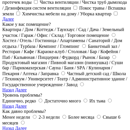
протечек воды
Чистка вентиляции / Чистка труб дымохода
/ Дезинфекция систем вентиляции
Покос травы / Вспашка
земли
Химчистка мебели на дому / Уборка квартир
Далее
Какое у вас помещение?
Квартира / Дом / Коттедж / Таунхаус / Сад / Дача / Земельный
участок / Гараж / Офис / Склад / Торговое помещение
Хостел / Отель / Гостиница / Апартамены / Санаторий / Дом
отдыха / Турбаза / Кемпинг / Глэмпинг
Банкетный зал /
Ресторан / Кафе / Караоке-клуб / Столовая / Бар / Кофейня /
Паб / Кальянная / Пиццерия / Фудкорд / Рынок / Базар
Продуктовый магазин / Пивной магазин (пивнушка) / Суши
бар / Парикмахерская / Сауна / Баня / SPA / Кулинария /
Пекарня / Аптека / Заправка
Частный детский сад / Школа
/ Техникум / Университет / Театр / Административное здание /
Государственное учереждение / Завод
Назад
Далее
Уровень проблемы?
Единично, редко
Достаточно много
Их тьма
Назад
Далее
Как давно проблемы?
Менее недели
2-3 недели
Более месяца
Свыше 6
месяцев
Назад
Далее