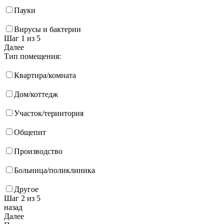
Пауки
Вирусы и бактерии
Шаг 1
из 5
Далее
Тип помещения:
Квартира/комната
Дом/коттедж
Участок/териитория
Общепит
Производство
Больница/поликлиника
Другое
Шаг 2
из 5
назад
Далее