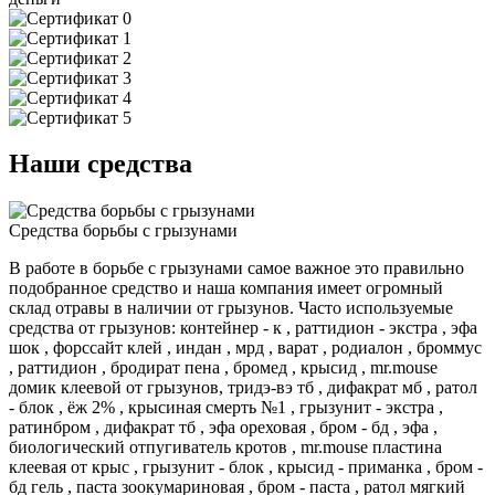
Наши средства
Средства борьбы с грызунами
В работе в борьбе с грызунами самое важное это правильно
подобранное средство и наша компания имеет огромный
склад отравы в наличии от грызунов. Часто используемые
средства от грызунов: контейнер - к , раттидион - экстра , эфа
шок , форссайт клей , индан , мрд , варат , родиалон , броммус
, раттидион , бродират пена , бромед , крысид , mr.mouse
домик клеевой от грызунов, тридэ-вэ тб , дифакрат мб , ратол
- блок , ёж 2% , крысиная смерть №1 , грызунит - экстра ,
ратинбром , дифакрат тб , эфа ореховая , бром - бд , эфа ,
биологический отпугиватель кротов , mr.mouse пластина
клеевая от крыс , грызунит - блок , крысид - приманка , бром -
бд гель , паста зоокумариновая , бром - паста , ратол мягкий