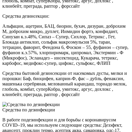
глоболь, комбат, суперКобра, умитокс, аргус, дохлокс ,
клинбейт, преграда, раптор , форссайт
Средства дезинсекции:
Альфацин, ацетрин, БАЦ, биорин, бухач, дизуран, доброхим
М, доброхим микро, дуплет, Иимидин фортэ, конфидант,
Синузан к.э.48%, Сипаз – Супер, Сихлор, Тетрикс , Гет,
Блокада антиклоп, сольфак макроэмульсия 5%, таран,
тетрацин, фаворит, Фендона 6, Фоскон – 55, фуфанон – супер,
фуфанон к.э.57%, хлорпиримарк, ципромал, Экстермин - Ф
(Микрофос), Эсланадез – инсектицид, Кукарача, тетрикс,
карбофос, медифокс-супер, цифокс, сульфокс, ФЛИП
Средства бытовой дезинсекции от насекомых дусты, мелки и
порошки: Баф, биоцифен, каприн-Ф, фас – дубль, фенаксин,
машенька серебряная, мелованный карандаш, торнадо мелок,
глоболь, комбат, суперКобра, умитокс, аргус, дохлокс ,
клинбейт, преграда, раптор , форссайт
Средства по дезинфекции
В работе подезинфекции и для борьбы с коронавирусом
COVID–19, мы используем следующие средства: Дезэфект,
авансепт, проклин термо, асептик аква, самаровка, одс-17,