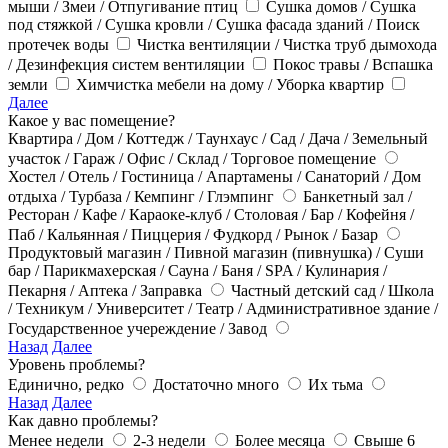
мыши / Змеи / Отпугивание птиц
Сушка домов / Сушка
под стяжкой / Сушка кровли / Сушка фасада зданий / Поиск
протечек воды
Чистка вентиляции / Чистка труб дымохода
/ Дезинфекция систем вентиляции
Покос травы / Вспашка
земли
Химчистка мебели на дому / Уборка квартир
Далее
Какое у вас помещение?
Квартира / Дом / Коттедж / Таунхаус / Сад / Дача / Земельный
участок / Гараж / Офис / Склад / Торговое помещение
Хостел / Отель / Гостиница / Апартамены / Санаторий / Дом
отдыха / Турбаза / Кемпинг / Глэмпинг
Банкетный зал /
Ресторан / Кафе / Караоке-клуб / Столовая / Бар / Кофейня /
Паб / Кальянная / Пиццерия / Фудкорд / Рынок / Базар
Продуктовый магазин / Пивной магазин (пивнушка) / Суши
бар / Парикмахерская / Сауна / Баня / SPA / Кулинария /
Пекарня / Аптека / Заправка
Частный детский сад / Школа
/ Техникум / Университет / Театр / Административное здание /
Государственное учереждение / Завод
Назад
Далее
Уровень проблемы?
Единично, редко
Достаточно много
Их тьма
Назад
Далее
Как давно проблемы?
Менее недели
2-3 недели
Более месяца
Свыше 6