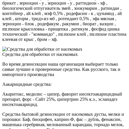
брикет , зерноцин - у , зерноцин - у , раттидион - хф ,
биологический отпугиватель змей , зоокумарин , ратиндан ,
контейнер , alt клей , мэф 0,5% , родефасин - к , цунамид , alt
клей , шторм , тридэ-вэ мб , ротендант 0,5% , эфа мясная ,
зерноцин - блок , родефакум , ракумин , биорат , вазцин ,
mr.mouse крысоловка - прищепка , ратикум , фосфид цинка
технический - "коммандо" , mr.mouse клей , mr.mouse пластина
клеевая от крыс , бром – хф.
Средства для обработки от насекомых
Во время дезинсекции наша организация выбирает только
самые лучшие и проверенные средства. Как русского, так и
импортного производства
Аакарицидные средства:
Акаритокс, медилис – ципер, фаворит инсектоакарицидный
препарат, форс - Сайт 25%, ципертрин 25% к.э., эсланадез
инсектоакарицид.
Средства бытовой дезинсекции от насекомых дусты, мелки и
порошки: Баф, биоцифен, каприн-Ф, фас – дубль, фенаксин,
машенька серебряная, мелованный карандаш, торнадо мелок,