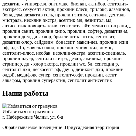
дезактив - универсал, оптимакс, биопан, актибор, септолит-
экспресс, секусепт актив, проклин блеск, трилокс, аламинол,
бонадерм, дезактив гель, проклин энзим, септолит денталь,
мистраль, неоклин-экстра, асептик-мл, дезиптол, мд
антисептик,новодез-актив, септолит-лайт, мелисептол рапид,
проклин санит, проклин хипо, проклин, софтер, дезактив-м,
проклин дпм, ди - хлор, бриллиант классик, септолит,
дезактив-хлор, сайдезим, бонасепт, макси-дез, проклин эсид
нф, одс-15, жавель солид, проклин универсал, демос,
септолит-плюс, необак, неоклин-экстра, асептик-специаль,
проклин пауэр, септолит-тетра, дезин, аживика, проклин
стриппер, ди - хлор экстра, проклин wc, 5л, септоцид р,
септолит-дхц, дескосепт рф, дву-5, дезиконт-дхи, проклин
олдэй, медифокс супер, септолит-софт, проклин, асепт
алкафом, проклин суперактив, септолит-антисептик
Наши работы
Избавиться от грызунов
г. Набережные Челны, ул. 6-я
Обрабатываемое помещение :Приусадебная территория