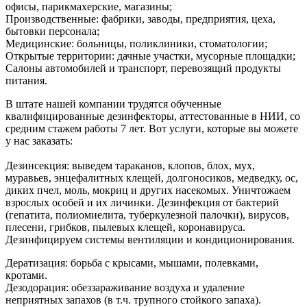
офисы, парикмахерские, магазины;
Производственные: фабрики, заводы, предприятия, цеха,
бытовки персонала;
Медицинские: больницы, поликлиники, стоматологии;
Открытые территории: дачные участки, мусорные площадки;
Салоны автомобилей и транспорт, перевозящий продукты
питания.
В штате нашей компании трудятся обученные
квалифицированные дезинфекторы, аттестованные в НИИ, со
средним стажем работы 7 лет. Вот услуги, которые вы можете
у нас заказать:
Дезинсекция: выведем тараканов, клопов, блох, мух,
муравьев, энцефалитных клещей, долгоносиков, медведку, ос,
диких пчел, моль, мокриц и других насекомых. Уничтожаем
взрослых особей и их личинки. Дезинфекция от бактерий
(гепатита, полиомиелита, туберкулезной палочки), вирусов,
плесени, грибков, пылевых клещей, коронавируса.
Дезинфицируем системы вентиляции и кондиционирования.
Дератизация: борьба с крысами, мышами, полевками,
кротами.
Дезодорация: обеззараживание воздуха и удаление
неприятных запахов (в т.ч. трупного стойкого запаха).