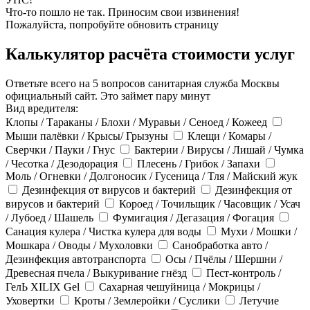
Что-то пошло не так. Приносим свои извинения!
Пожалуйста, попробуйте обновить страницу
Калькулятор расчёта стоимости услуг
Ответьте всего на 5 вопросов санитарная служба Москвы
официальный сайт. Это займет пару минут
Вид вредителя:
Клопы / Тараканы / Блохи / Муравьи / Сеноед / Кожеед
Мыши палёвки / Крысы/ Грызуны
Клещи / Комары /
Сверчки / Пауки / Гнус
Бактерии / Вирусы / Лишай / Чумка
/ Чесотка / Дезодорация
Плесень / Грибок / Запахи
Моль / Огневки / Долгоносик / Гусеница / Тля / Майский жук
Дезинфекция от вирусов и бактерий
Дезинфекция от
вирусов и бактерий
Короед / Точильщик / Часовщик / Усач
/ Лубоед / Шашель
Фумигация / Дегазация / Фогация
Санация кулера / Чистка кулера для воды
Мухи / Мошки /
Мошкара / Оводы / Мухоловки
Санобработка авто /
Дезинфекция автотранспорта
Осы / Пчёлы / Шершни /
Древесная пчела / Выкуривание гнёзд
Пест-контроль /
ГелЬ XILIX Gel
Сахарная чешуйница / Мокрицы /
Уховертки
Кроты / Землеройки / Суслики
Летучие