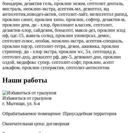
бонадерм, дезактив гель, проклин энзим, септолит денталь,
мистраль, неоклин-экстра, асептик-мл, дезиптол, мд
антисептик,новодез-актив, септолит-лайт, мелисептол рапид,
проклин санит, проклин хипо, проклин, софтер, дезактив-м,
проклин дпм, ди - хлор, бриллиант классик, септолит,
дезактив-хлор, сайдезим, бонасепт, макси-дез, проклин эсид
нф, одс-15, жавель солид, проклин универсал, демос,
септолит-плюс, необак, неоклин-экстра, асептик-специаль,
проклин пауэр, септолит-тетра, дезин, аживика, проклин
стриппер, ди - хлор экстра, проклин wc, 5л, септоцид р,
септолит-дхц, дескосепт рф, дву-5, дезиконт-дхи, проклин
олдэй, медифокс супер, септолит-софт, проклин, асепт
алкафом, проклин суперактив, септолит-антисептик
Наши работы
Избавиться от грызунов
г. Мытищи, ул. 6-я
Обрабатываемое помещение :Приусадебная территория
Окончательная цена: договорная