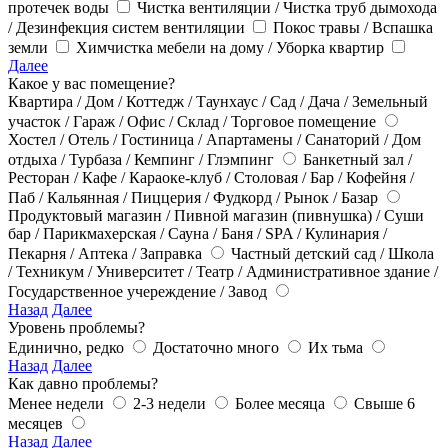
протечек воды
Чистка вентиляции / Чистка труб дымохода
/ Дезинфекция систем вентиляции
Покос травы / Вспашка
земли
Химчистка мебели на дому / Уборка квартир
Далее
Какое у вас помещение?
Квартира / Дом / Коттедж / Таунхаус / Сад / Дача / Земельный
участок / Гараж / Офис / Склад / Торговое помещение
Хостел / Отель / Гостиница / Апартамены / Санаторий / Дом
отдыха / Турбаза / Кемпинг / Глэмпинг
Банкетный зал /
Ресторан / Кафе / Караоке-клуб / Столовая / Бар / Кофейня /
Паб / Кальянная / Пиццерия / Фудкорд / Рынок / Базар
Продуктовый магазин / Пивной магазин (пивнушка) / Суши
бар / Парикмахерская / Сауна / Баня / SPA / Кулинария /
Пекарня / Аптека / Заправка
Частный детский сад / Школа
/ Техникум / Университет / Театр / Административное здание /
Государственное учереждение / Завод
Назад
Далее
Уровень проблемы?
Единично, редко
Достаточно много
Их тьма
Назад
Далее
Как давно проблемы?
Менее недели
2-3 недели
Более месяца
Свыше 6
месяцев
Назад
Далее