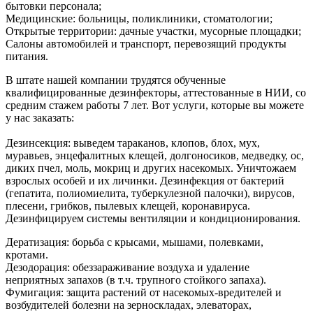
бытовки персонала;
Медицинские: больницы, поликлиники, стоматологии;
Открытые территории: дачные участки, мусорные площадки;
Салоны автомобилей и транспорт, перевозящий продукты
питания.
В штате нашей компании трудятся обученные
квалифицированные дезинфекторы, аттестованные в НИИ, со
средним стажем работы 7 лет. Вот услуги, которые вы можете
у нас заказать:
Дезинсекция: выведем тараканов, клопов, блох, мух,
муравьев, энцефалитных клещей, долгоносиков, медведку, ос,
диких пчел, моль, мокриц и других насекомых. Уничтожаем
взрослых особей и их личинки. Дезинфекция от бактерий
(гепатита, полиомиелита, туберкулезной палочки), вирусов,
плесени, грибков, пылевых клещей, коронавируса.
Дезинфицируем системы вентиляции и кондиционирования.
Дератизация: борьба с крысами, мышами, полевками,
кротами.
Дезодорация: обеззараживание воздуха и удаление
неприятных запахов (в т.ч. трупного стойкого запаха).
Фумигация: защита растений от насекомых-вредителей и
возбудителей болезни на зерноскладах, элеваторах,