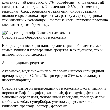
контейнер , alt клей , мэф 0,5% , родефасин - к , цунамид , alt
клей , шторм , тридэ-вэ мб , ротендант 0,5% , эфа мясная ,
зерноцин - блок , родефакум , ракумин , биорат , вазцин ,
mr.mouse крысоловка - прищепка , ратикум , фосфид цинка
технический - "коммандо" , mr.mouse клей , mr.mouse пластина
клеевая от крыс , бром – хф.
Средства для обработки от насекомых
Во время дезинсекции наша организация выбирает только
самые лучшие и проверенные средства. Как русского, так и
импортного производства
Аакарицидные средства:
Акаритокс, медилис – ципер, фаворит инсектоакарицидный
препарат, форс - Сайт 25%, ципертрин 25% к.э., эсланадез
инсектоакарицид.
Средства бытовой дезинсекции от насекомых дусты, мелки и
порошки: Баф, биоцифен, каприн-Ф, фас – дубль, фенаксин,
машенька серебряная, мелованный карандаш, торнадо мелок,
глоболь, комбат, суперКобра, умитокс, аргус, дохлокс ,
клинбейт, преграда, раптор , форссайт