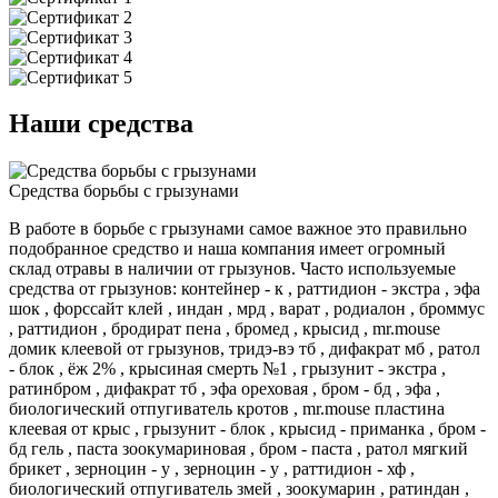
Наши средства
Средства борьбы с грызунами
В работе в борьбе с грызунами самое важное это правильно
подобранное средство и наша компания имеет огромный
склад отравы в наличии от грызунов. Часто используемые
средства от грызунов: контейнер - к , раттидион - экстра , эфа
шок , форссайт клей , индан , мрд , варат , родиалон , броммус
, раттидион , бродират пена , бромед , крысид , mr.mouse
домик клеевой от грызунов, тридэ-вэ тб , дифакрат мб , ратол
- блок , ёж 2% , крысиная смерть №1 , грызунит - экстра ,
ратинбром , дифакрат тб , эфа ореховая , бром - бд , эфа ,
биологический отпугиватель кротов , mr.mouse пластина
клеевая от крыс , грызунит - блок , крысид - приманка , бром -
бд гель , паста зоокумариновая , бром - паста , ратол мягкий
брикет , зерноцин - у , зерноцин - у , раттидион - хф ,
биологический отпугиватель змей , зоокумарин , ратиндан ,