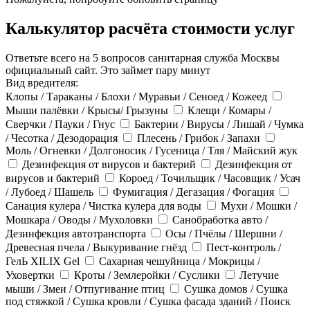
Калькулятор расчёта стоимости услуг
Ответьте всего на 5 вопросов санитарная служба Москвы
официальный сайт. Это займет пару минут
Вид вредителя:
Клопы / Тараканы / Блохи / Муравьи / Сеноед / Кожеед
Мыши палёвки / Крысы/ Грызуны
Клещи / Комары /
Сверчки / Пауки / Гнус
Бактерии / Вирусы / Лишай / Чумка
/ Чесотка / Дезодорация
Плесень / Грибок / Запахи
Моль / Огневки / Долгоносик / Гусеница / Тля / Майский жук
Дезинфекция от вирусов и бактерий
Дезинфекция от
вирусов и бактерий
Короед / Точильщик / Часовщик / Усач
/ Лубоед / Шашель
Фумигация / Дегазация / Фогация
Санация кулера / Чистка кулера для воды
Мухи / Мошки /
Мошкара / Оводы / Мухоловки
Санобработка авто /
Дезинфекция автотранспорта
Осы / Пчёлы / Шершни /
Древесная пчела / Выкуривание гнёзд
Пест-контроль /
ГелЬ XILIX Gel
Сахарная чешуйница / Мокрицы /
Уховертки
Кроты / Землеройки / Суслики
Летучие
мыши / Змеи / Отпугивание птиц
Сушка домов / Сушка
под стяжкой / Сушка кровли / Сушка фасада зданий / Поиск