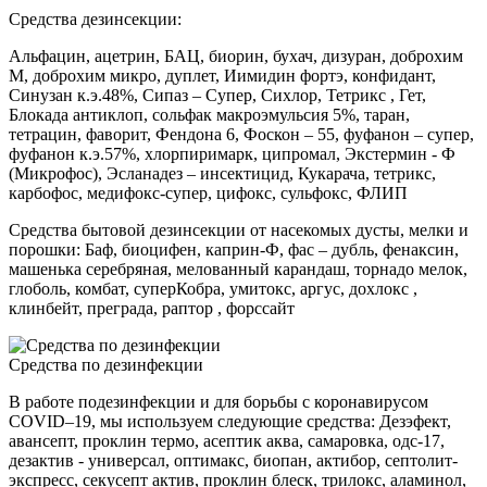
Средства дезинсекции:
Альфацин, ацетрин, БАЦ, биорин, бухач, дизуран, доброхим
М, доброхим микро, дуплет, Иимидин фортэ, конфидант,
Синузан к.э.48%, Сипаз – Супер, Сихлор, Тетрикс , Гет,
Блокада антиклоп, сольфак макроэмульсия 5%, таран,
тетрацин, фаворит, Фендона 6, Фоскон – 55, фуфанон – супер,
фуфанон к.э.57%, хлорпиримарк, ципромал, Экстермин - Ф
(Микрофос), Эсланадез – инсектицид, Кукарача, тетрикс,
карбофос, медифокс-супер, цифокс, сульфокс, ФЛИП
Средства бытовой дезинсекции от насекомых дусты, мелки и
порошки: Баф, биоцифен, каприн-Ф, фас – дубль, фенаксин,
машенька серебряная, мелованный карандаш, торнадо мелок,
глоболь, комбат, суперКобра, умитокс, аргус, дохлокс ,
клинбейт, преграда, раптор , форссайт
Средства по дезинфекции
В работе подезинфекции и для борьбы с коронавирусом
COVID–19, мы используем следующие средства: Дезэфект,
авансепт, проклин термо, асептик аква, самаровка, одс-17,
дезактив - универсал, оптимакс, биопан, актибор, септолит-
экспресс, секусепт актив, проклин блеск, трилокс, аламинол,