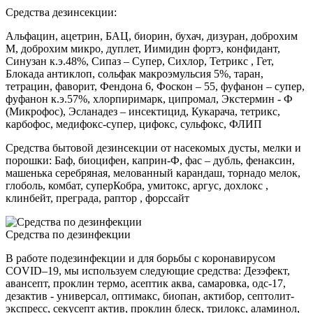
Средства дезинсекции:
Альфацин, ацетрин, БАЦ, биорин, бухач, дизуран, доброхим
М, доброхим микро, дуплет, Иимидин фортэ, конфидант,
Синузан к.э.48%, Сипаз – Супер, Сихлор, Тетрикс , Гет,
Блокада антиклоп, сольфак макроэмульсия 5%, таран,
тетрацин, фаворит, Фендона 6, Фоскон – 55, фуфанон – супер,
фуфанон к.э.57%, хлорпиримарк, ципромал, Экстермин - Ф
(Микрофос), Эсланадез – инсектицид, Кукарача, тетрикс,
карбофос, медифокс-супер, цифокс, сульфокс, ФЛИП
Средства бытовой дезинсекции от насекомых дусты, мелки и
порошки: Баф, биоцифен, каприн-Ф, фас – дубль, фенаксин,
машенька серебряная, мелованный карандаш, торнадо мелок,
глоболь, комбат, суперКобра, умитокс, аргус, дохлокс ,
клинбейт, преграда, раптор , форссайт
Средства по дезинфекции
В работе подезинфекции и для борьбы с коронавирусом
COVID–19, мы используем следующие средства: Дезэфект,
авансепт, проклин термо, асептик аква, самаровка, одс-17,
дезактив - универсал, оптимакс, биопан, актибор, септолит-
экспресс, секусепт актив, проклин блеск, трилокс, аламинол,