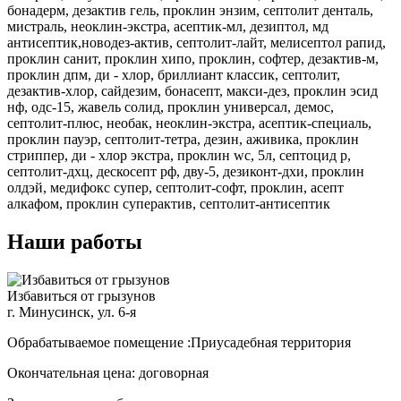
бонадерм, дезактив гель, проклин энзим, септолит денталь,
мистраль, неоклин-экстра, асептик-мл, дезиптол, мд
антисептик,новодез-актив, септолит-лайт, мелисептол рапид,
проклин санит, проклин хипо, проклин, софтер, дезактив-м,
проклин дпм, ди - хлор, бриллиант классик, септолит,
дезактив-хлор, сайдезим, бонасепт, макси-дез, проклин эсид
нф, одс-15, жавель солид, проклин универсал, демос,
септолит-плюс, необак, неоклин-экстра, асептик-специаль,
проклин пауэр, септолит-тетра, дезин, аживика, проклин
стриппер, ди - хлор экстра, проклин wc, 5л, септоцид р,
септолит-дхц, дескосепт рф, дву-5, дезиконт-дхи, проклин
олдэй, медифокс супер, септолит-софт, проклин, асепт
алкафом, проклин суперактив, септолит-антисептик
Наши работы
Избавиться от грызунов
г. Минусинск, ул. 6-я
Обрабатываемое помещение :Приусадебная территория
Окончательная цена: договорная