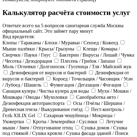
Калькулятор расчёта стоимости услуг
Ответьте всего на 5 вопросов санитарная служба Москвы
официальный сайт. Это займет пару минут
Вид вредителя:
Клопы / Тараканы / Блохи / Муравьи / Сеноед / Кожеед
Мыши палёвки / Крысы/ Грызуны
Клещи / Комары /
Сверчки / Пауки / Гнус
Бактерии / Вирусы / Лишай / Чумка
/ Чесотка / Дезодорация
Плесень / Грибок / Запахи
Моль / Огневки / Долгоносик / Гусеница / Тля / Майский жук
Дезинфекция от вирусов и бактерий
Дезинфекция от
вирусов и бактерий
Короед / Точильщик / Часовщик / Усач
/ Лубоед / Шашель
Фумигация / Дегазация / Фогация
Санация кулера / Чистка кулера для воды
Мухи / Мошки /
Мошкара / Оводы / Мухоловки
Санобработка авто /
Дезинфекция автотранспорта
Осы / Пчёлы / Шершни /
Древесная пчела / Выкуривание гнёзд
Пест-контроль /
ГелЬ XILIX Gel
Сахарная чешуйница / Мокрицы /
Уховертки
Кроты / Землеройки / Суслики
Летучие
мыши / Змеи / Отпугивание птиц
Сушка домов / Сушка
под стяжкой / Сушка кровли / Сушка фасада зданий / Поиск