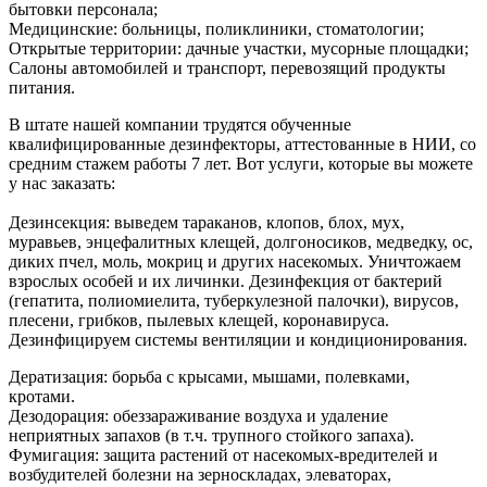
бытовки персонала;
Медицинские: больницы, поликлиники, стоматологии;
Открытые территории: дачные участки, мусорные площадки;
Салоны автомобилей и транспорт, перевозящий продукты
питания.
В штате нашей компании трудятся обученные
квалифицированные дезинфекторы, аттестованные в НИИ, со
средним стажем работы 7 лет. Вот услуги, которые вы можете
у нас заказать:
Дезинсекция: выведем тараканов, клопов, блох, мух,
муравьев, энцефалитных клещей, долгоносиков, медведку, ос,
диких пчел, моль, мокриц и других насекомых. Уничтожаем
взрослых особей и их личинки. Дезинфекция от бактерий
(гепатита, полиомиелита, туберкулезной палочки), вирусов,
плесени, грибков, пылевых клещей, коронавируса.
Дезинфицируем системы вентиляции и кондиционирования.
Дератизация: борьба с крысами, мышами, полевками,
кротами.
Дезодорация: обеззараживание воздуха и удаление
неприятных запахов (в т.ч. трупного стойкого запаха).
Фумигация: защита растений от насекомых-вредителей и
возбудителей болезни на зерноскладах, элеваторах,