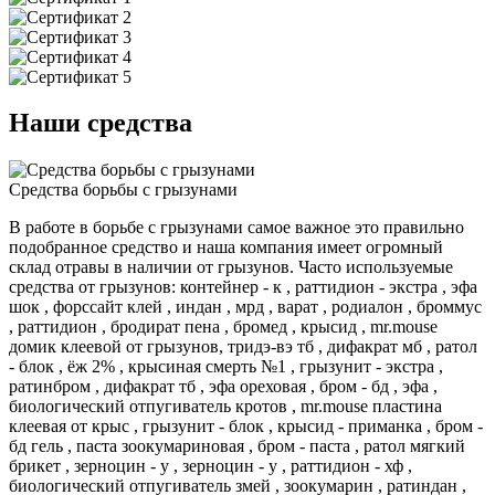
Наши средства
Средства борьбы с грызунами
В работе в борьбе с грызунами самое важное это правильно
подобранное средство и наша компания имеет огромный
склад отравы в наличии от грызунов. Часто используемые
средства от грызунов: контейнер - к , раттидион - экстра , эфа
шок , форссайт клей , индан , мрд , варат , родиалон , броммус
, раттидион , бродират пена , бромед , крысид , mr.mouse
домик клеевой от грызунов, тридэ-вэ тб , дифакрат мб , ратол
- блок , ёж 2% , крысиная смерть №1 , грызунит - экстра ,
ратинбром , дифакрат тб , эфа ореховая , бром - бд , эфа ,
биологический отпугиватель кротов , mr.mouse пластина
клеевая от крыс , грызунит - блок , крысид - приманка , бром -
бд гель , паста зоокумариновая , бром - паста , ратол мягкий
брикет , зерноцин - у , зерноцин - у , раттидион - хф ,
биологический отпугиватель змей , зоокумарин , ратиндан ,