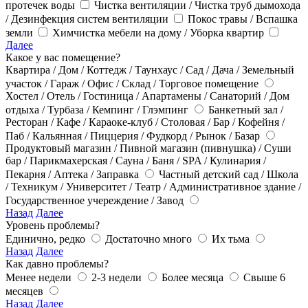
протечек воды
Чистка вентиляции / Чистка труб дымохода
/ Дезинфекция систем вентиляции
Покос травы / Вспашка
земли
Химчистка мебели на дому / Уборка квартир
Далее
Какое у вас помещение?
Квартира / Дом / Коттедж / Таунхаус / Сад / Дача / Земельный
участок / Гараж / Офис / Склад / Торговое помещение
Хостел / Отель / Гостиница / Апартамены / Санаторий / Дом
отдыха / Турбаза / Кемпинг / Глэмпинг
Банкетный зал /
Ресторан / Кафе / Караоке-клуб / Столовая / Бар / Кофейня /
Паб / Кальянная / Пиццерия / Фудкорд / Рынок / Базар
Продуктовый магазин / Пивной магазин (пивнушка) / Суши
бар / Парикмахерская / Сауна / Баня / SPA / Кулинария /
Пекарня / Аптека / Заправка
Частный детский сад / Школа
/ Техникум / Университет / Театр / Административное здание /
Государственное учереждение / Завод
Назад
Далее
Уровень проблемы?
Единично, редко
Достаточно много
Их тьма
Назад
Далее
Как давно проблемы?
Менее недели
2-3 недели
Более месяца
Свыше 6
месяцев
Назад
Далее