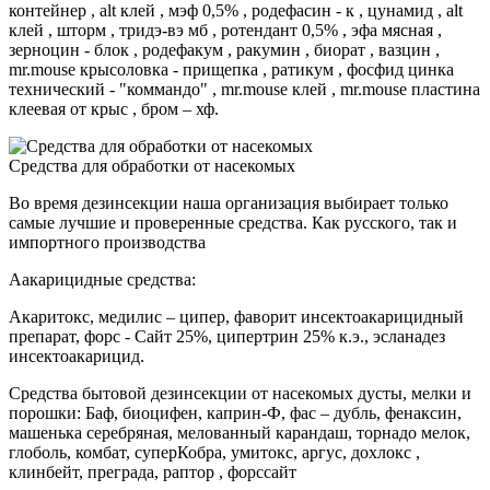
контейнер , alt клей , мэф 0,5% , родефасин - к , цунамид , alt
клей , шторм , тридэ-вэ мб , ротендант 0,5% , эфа мясная ,
зерноцин - блок , родефакум , ракумин , биорат , вазцин ,
mr.mouse крысоловка - прищепка , ратикум , фосфид цинка
технический - "коммандо" , mr.mouse клей , mr.mouse пластина
клеевая от крыс , бром – хф.
Средства для обработки от насекомых
Во время дезинсекции наша организация выбирает только
самые лучшие и проверенные средства. Как русского, так и
импортного производства
Аакарицидные средства:
Акаритокс, медилис – ципер, фаворит инсектоакарицидный
препарат, форс - Сайт 25%, ципертрин 25% к.э., эсланадез
инсектоакарицид.
Средства бытовой дезинсекции от насекомых дусты, мелки и
порошки: Баф, биоцифен, каприн-Ф, фас – дубль, фенаксин,
машенька серебряная, мелованный карандаш, торнадо мелок,
глоболь, комбат, суперКобра, умитокс, аргус, дохлокс ,
клинбейт, преграда, раптор , форссайт