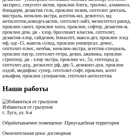
экспресс, секусепт актив, проклин блеск, трилокс, аламинол,
бонадерм, дезактив гель, проклин энзим, септолит денталь,
мистраль, неоклин-экстра, асептик-мл, дезиптол, мд
антисептик,новодез-актив, септолит-лайт, мелисептол рапид,
проклин санит, проклин хипо, проклин, софтер, дезактив-м,
проклин дпм, ди - хлор, бриллиант классик, септолит,
дезактив-хлор, сайдезим, бонасепт, макси-дез, проклин эсид
нф, одс-15, жавель солид, проклин универсал, демос,
септолит-плюс, необак, неоклин-экстра, асептик-специаль,
проклин пауэр, септолит-тетра, дезин, аживика, проклин
стриппер, ди - хлор экстра, проклин wc, 5л, септоцид р,
септолит-дхц, дескосепт рф, дву-5, дезиконт-дхи, проклин
олдэй, медифокс супер, септолит-софт, проклин, асепт
алкафом, проклин суперактив, септолит-антисептик
Наши работы
Избавиться от грызунов
г. Луга, ул. 6-я
Обрабатываемое помещение :Приусадебная территория
Окончательная цена: договорная