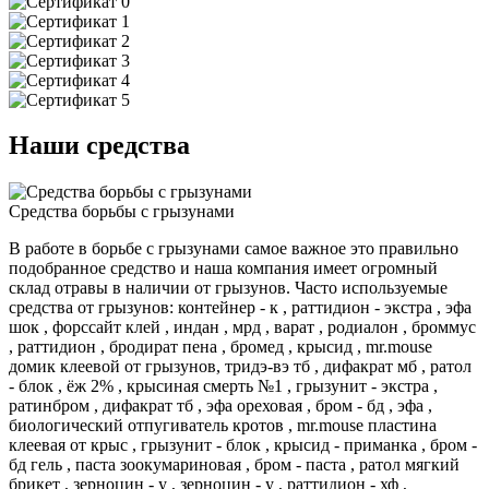
Наши средства
Средства борьбы с грызунами
В работе в борьбе с грызунами самое важное это правильно
подобранное средство и наша компания имеет огромный
склад отравы в наличии от грызунов. Часто используемые
средства от грызунов: контейнер - к , раттидион - экстра , эфа
шок , форссайт клей , индан , мрд , варат , родиалон , броммус
, раттидион , бродират пена , бромед , крысид , mr.mouse
домик клеевой от грызунов, тридэ-вэ тб , дифакрат мб , ратол
- блок , ёж 2% , крысиная смерть №1 , грызунит - экстра ,
ратинбром , дифакрат тб , эфа ореховая , бром - бд , эфа ,
биологический отпугиватель кротов , mr.mouse пластина
клеевая от крыс , грызунит - блок , крысид - приманка , бром -
бд гель , паста зоокумариновая , бром - паста , ратол мягкий
брикет , зерноцин - у , зерноцин - у , раттидион - хф ,