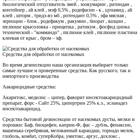
биологический отпугиватель змей , зоокумарин , ратиндан ,
контейнер , alt клей , мэф 0,5% , родефасин - к , цунамид , alt
клей , шторм , тридэ-вэ мб , ротендант 0,5% , эфа мясная ,
зерноцин - блок , родефакум , ракумин , биорат , вазцин ,
mr.mouse крысоловка - прищепка , ратикум , фосфид цинка
технический - "коммандо" , mr.mouse клей , mr.mouse пластина
клеевая от крыс , бром – хф.
Средства для обработки от насекомых
Во время дезинсекции наша организация выбирает только
самые лучшие и проверенные средства. Как русского, так и
импортного производства
Аакарицидные средства:
Акаритокс, медилис – ципер, фаворит инсектоакарицидный
препарат, форс - Сайт 25%, ципертрин 25% к.э., эсланадез
инсектоакарицид.
Средства бытовой дезинсекции от насекомых дусты, мелки и
порошки: Баф, биоцифен, каприн-Ф, фас – дубль, фенаксин,
машенька серебряная, мелованный карандаш, торнадо мелок,
глоболь, комбат, суперКобра, умитокс, аргус, дохлокс ,