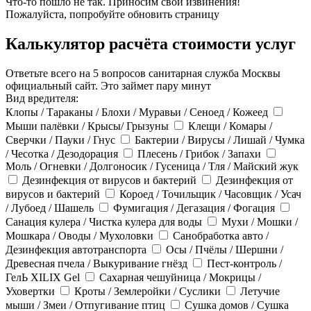
Что-то пошло не так. Приносим свои извинения!
Пожалуйста, попробуйте обновить страницу
Калькулятор расчёта стоимости услуг
Ответьте всего на 5 вопросов санитарная служба Москвы
официальный сайт. Это займет пару минут
Вид вредителя:
Клопы / Тараканы / Блохи / Муравьи / Сеноед / Кожеед
Мыши палёвки / Крысы/ Грызуны
Клещи / Комары /
Сверчки / Пауки / Гнус
Бактерии / Вирусы / Лишай / Чумка
/ Чесотка / Дезодорация
Плесень / Грибок / Запахи
Моль / Огневки / Долгоносик / Гусеница / Тля / Майский жук
Дезинфекция от вирусов и бактерий
Дезинфекция от
вирусов и бактерий
Короед / Точильщик / Часовщик / Усач
/ Лубоед / Шашель
Фумигация / Дегазация / Фогация
Санация кулера / Чистка кулера для воды
Мухи / Мошки /
Мошкара / Оводы / Мухоловки
Санобработка авто /
Дезинфекция автотранспорта
Осы / Пчёлы / Шершни /
Древесная пчела / Выкуривание гнёзд
Пест-контроль /
ГелЬ XILIX Gel
Сахарная чешуйница / Мокрицы /
Уховертки
Кроты / Землеройки / Суслики
Летучие
мыши / Змеи / Отпугивание птиц
Сушка домов / Сушка