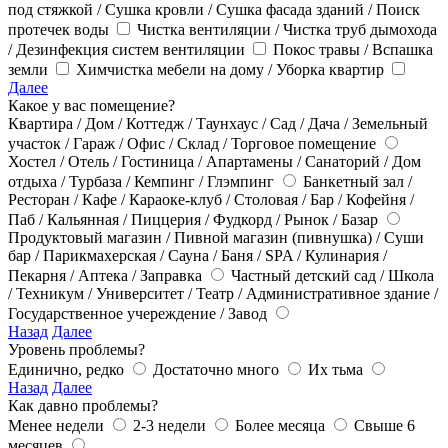
под стяжкой / Сушка кровли / Сушка фасада зданий / Поиск
протечек воды
Чистка вентиляции / Чистка труб дымохода
/ Дезинфекция систем вентиляции
Покос травы / Вспашка
земли
Химчистка мебели на дому / Уборка квартир
Далее
Какое у вас помещение?
Квартира / Дом / Коттедж / Таунхаус / Сад / Дача / Земельный
участок / Гараж / Офис / Склад / Торговое помещение
Хостел / Отель / Гостиница / Апартамены / Санаторий / Дом
отдыха / Турбаза / Кемпинг / Глэмпинг
Банкетный зал /
Ресторан / Кафе / Караоке-клуб / Столовая / Бар / Кофейня /
Паб / Кальянная / Пиццерия / Фудкорд / Рынок / Базар
Продуктовый магазин / Пивной магазин (пивнушка) / Суши
бар / Парикмахерская / Сауна / Баня / SPA / Кулинария /
Пекарня / Аптека / Заправка
Частный детский сад / Школа
/ Техникум / Университет / Театр / Административное здание /
Государственное учереждение / Завод
Назад
Далее
Уровень проблемы?
Единично, редко
Достаточно много
Их тьма
Назад
Далее
Как давно проблемы?
Менее недели
2-3 недели
Более месяца
Свыше 6
месяцев