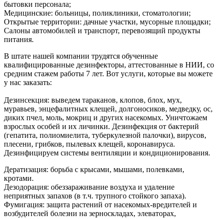
бытовки персонала;
Медицинские: больницы, поликлиники, стоматологии;
Открытые территории: дачные участки, мусорные площадки;
Салоны автомобилей и транспорт, перевозящий продукты
питания.
В штате нашей компании трудятся обученные
квалифицированные дезинфекторы, аттестованные в НИИ, со
средним стажем работы 7 лет. Вот услуги, которые вы можете
у нас заказать:
Дезинсекция: выведем тараканов, клопов, блох, мух,
муравьев, энцефалитных клещей, долгоносиков, медведку, ос,
диких пчел, моль, мокриц и других насекомых. Уничтожаем
взрослых особей и их личинки. Дезинфекция от бактерий
(гепатита, полиомиелита, туберкулезной палочки), вирусов,
плесени, грибков, пылевых клещей, коронавируса.
Дезинфицируем системы вентиляции и кондиционирования.
Дератизация: борьба с крысами, мышами, полевками,
кротами.
Дезодорация: обеззараживание воздуха и удаление
неприятных запахов (в т.ч. трупного стойкого запаха).
Фумигация: защита растений от насекомых-вредителей и
возбудителей болезни на зерноскладах, элеваторах,