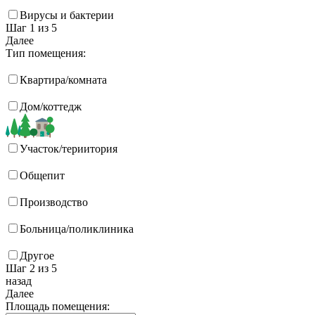
Вирусы и бактерии
Шаг 1
из 5
Далее
Тип помещения:
Квартира/комната
Дом/коттедж
Участок/териитория
Общепит
Производство
Больница/поликлиника
Другое
Шаг 2
из 5
назад
Далее
Площадь помещения: