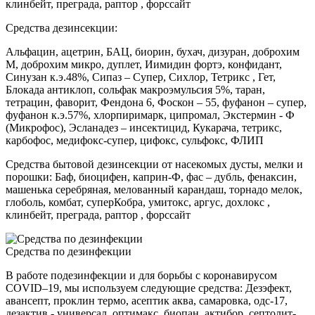
клинбейт, преграда, раптор , форссайт
Средства дезинсекции:
Альфацин, ацетрин, БАЦ, биорин, бухач, дизуран, доброхим
М, доброхим микро, дуплет, Иимидин фортэ, конфидант,
Синузан к.э.48%, Сипаз – Супер, Сихлор, Тетрикс , Гет,
Блокада антиклоп, сольфак макроэмульсия 5%, таран,
тетрацин, фаворит, Фендона 6, Фоскон – 55, фуфанон – супер,
фуфанон к.э.57%, хлорпиримарк, ципромал, Экстермин - Ф
(Микрофос), Эсланадез – инсектицид, Кукарача, тетрикс,
карбофос, медифокс-супер, цифокс, сульфокс, ФЛИП
Средства бытовой дезинсекции от насекомых дусты, мелки и
порошки: Баф, биоцифен, каприн-Ф, фас – дубль, фенаксин,
машенька серебряная, мелованный карандаш, торнадо мелок,
глоболь, комбат, суперКобра, умитокс, аргус, дохлокс ,
клинбейт, преграда, раптор , форссайт
Средства по дезинфекции
В работе подезинфекции и для борьбы с коронавирусом
COVID–19, мы используем следующие средства: Дезэфект,
авансепт, проклин термо, асептик аква, самаровка, одс-17,
дезактив - универсал, оптимакс, биопан, актибор, септолит-