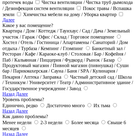
протечек воды
Чистка вентиляции / Чистка труб дымохода
/ Дезинфекция систем вентиляции
Покос травы / Вспашка
земли
Химчистка мебели на дому / Уборка квартир
Далее
Какое у вас помещение?
Квартира / Дом / Коттедж / Таунхаус / Сад / Дача / Земельный
участок / Гараж / Офис / Склад / Торговое помещение
Хостел / Отель / Гостиница / Апартамены / Санаторий / Дом
отдыха / Турбаза / Кемпинг / Глэмпинг
Банкетный зал /
Ресторан / Кафе / Караоке-клуб / Столовая / Бар / Кофейня /
Паб / Кальянная / Пиццерия / Фудкорд / Рынок / Базар
Продуктовый магазин / Пивной магазин (пивнушка) / Суши
бар / Парикмахерская / Сауна / Баня / SPA / Кулинария /
Пекарня / Аптека / Заправка
Частный детский сад / Школа
/ Техникум / Университет / Театр / Административное здание /
Государственное учереждение / Завод
Назад
Далее
Уровень проблемы?
Единично, редко
Достаточно много
Их тьма
Назад
Далее
Как давно проблемы?
Менее недели
2-3 недели
Более месяца
Свыше 6
месяцев
Назад
Далее