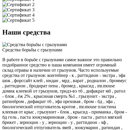
Наши средства
Средства борьбы с грызунами
В работе в борьбе с грызунами самое важное это правильно
подобранное средство и наша компания имеет огромный
склад отравы в наличии от грызунов. Часто используемые
средства от грызунов: контейнер - к , раттидион - экстра , эфа
шок , форссайт клей , индан , мрд , варат , родиалон , броммус
, раттидион , бродират пена , бромед , крысид , mr.mouse
домик клеевой от грызунов, тридэ-вэ тб , дифакрат мб , ратол
- блок , ёж 2% , крысиная смерть №1 , грызунит - экстра ,
ратинбром , дифакрат тб , эфа ореховая , бром - бд , эфа ,
биологический отпугиватель кротов , mr.mouse пластина
клеевая от крыс , грызунит - блок , крысид - приманка , бром -
бд гель , паста зоокумариновая , бром - паста , ратол мягкий
брикет , зерноцин - у , зерноцин - у , раттидион - хф ,
биологический отпугиватель змей , зоокумарин , ратиндан ,