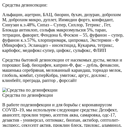
Средства дезинсекции:
Альфацин, ацетрин, БАЦ, биорин, бухач, дизуран, доброхим
М, доброхим микро, дуплет, Иимидин фортэ, конфидант,
Синузан к.э.48%, Сипаз – Супер, Сихлор, Тетрикс , Гет,
Блокада антиклоп, сольфак макроэмульсия 5%, таран,
тетрацин, фаворит, Фендона 6, Фоскон – 55, фуфанон – супер,
фуфанон к.э.57%, хлорпиримарк, ципромал, Экстермин - Ф
(Микрофос), Эсланадез – инсектицид, Кукарача, тетрикс,
карбофос, медифокс-супер, цифокс, сульфокс, ФЛИП
Средства бытовой дезинсекции от насекомых дусты, мелки и
порошки: Баф, биоцифен, каприн-Ф, фас – дубль, фенаксин,
машенька серебряная, мелованный карандаш, торнадо мелок,
глоболь, комбат, суперКобра, умитокс, аргус, дохлокс ,
клинбейт, преграда, раптор , форссайт
Средства по дезинфекции
В работе подезинфекции и для борьбы с коронавирусом
COVID–19, мы используем следующие средства: Дезэфект,
авансепт, проклин термо, асептик аква, самаровка, одс-17,
дезактив - универсал, оптимакс, биопан, актибор, септолит-
экспресс, секусепт актив, проклин блеск, трилокс, аламинол,