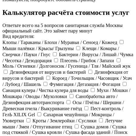
Калькулятор расчёта стоимости услуг
Ответьте всего на 5 вопросов санитарная служба Москвы
официальный сайт. Это займет пару минут
Вид вредителя:
Клопы / Тараканы / Блохи / Муравьи / Сеноед / Кожеед
Мыши палёвки / Крысы/ Грызуны
Клещи / Комары /
Сверчки / Пауки / Гнус
Бактерии / Вирусы / Лишай / Чумка
/ Чесотка / Дезодорация
Плесень / Грибок / Запахи
Моль / Огневки / Долгоносик / Гусеница / Тля / Майский жук
Дезинфекция от вирусов и бактерий
Дезинфекция от
вирусов и бактерий
Короед / Точильщик / Часовщик / Усач
/ Лубоед / Шашель
Фумигация / Дегазация / Фогация
Санация кулера / Чистка кулера для воды
Мухи / Мошки /
Мошкара / Оводы / Мухоловки
Санобработка авто /
Дезинфекция автотранспорта
Осы / Пчёлы / Шершни /
Древесная пчела / Выкуривание гнёзд
Пест-контроль /
ГелЬ XILIX Gel
Сахарная чешуйница / Мокрицы /
Уховертки
Кроты / Землеройки / Суслики
Летучие
мыши / Змеи / Отпугивание птиц
Сушка домов / Сушка
под стяжкой / Сушка кровли / Сушка фасада зданий / Поиск