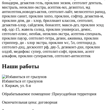
бонадерм, дезактив гель, проклин энзим, септолит денталь,
мистраль, неоклин-экстра, асептик-мл, дезиптол, мд
антисептик,новодез-актив, септолит-лайт, мелисептол рапид,
проклин санит, проклин хипо, проклин, софтер, дезактив-м,
проклин дпм, ди - хлор, бриллиант классик, септолит,
дезактив-хлор, сайдезим, бонасепт, макси-дез, проклин эсид
нф, одс-15, жавель солид, проклин универсал, демос,
септолит-плюс, необак, неоклин-экстра, асептик-специаль,
проклин пауэр, септолит-тетра, дезин, аживика, проклин
стриппер, ди - хлор экстра, проклин wc, 5л, септоцид р,
септолит-дхц, дескосепт рф, дву-5, дезиконт-дхи, проклин
олдэй, медифокс супер, септолит-софт, проклин, асепт
алкафом, проклин суперактив, септолит-антисептик
Наши работы
Избавиться от грызунов
г. Киржач, ул. 6-я
Обрабатываемое помещение :Приусадебная территория
Окончательная цена: договорная