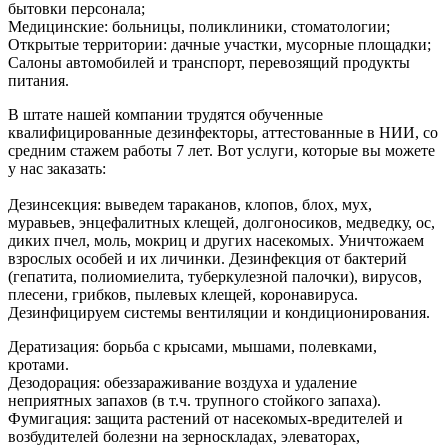
бытовки персонала;
Медицинские: больницы, поликлиники, стоматологии;
Открытые территории: дачные участки, мусорные площадки;
Салоны автомобилей и транспорт, перевозящий продукты
питания.
В штате нашей компании трудятся обученные
квалифицированные дезинфекторы, аттестованные в НИИ, со
средним стажем работы 7 лет. Вот услуги, которые вы можете
у нас заказать:
Дезинсекция: выведем тараканов, клопов, блох, мух,
муравьев, энцефалитных клещей, долгоносиков, медведку, ос,
диких пчел, моль, мокриц и других насекомых. Уничтожаем
взрослых особей и их личинки. Дезинфекция от бактерий
(гепатита, полиомиелита, туберкулезной палочки), вирусов,
плесени, грибков, пылевых клещей, коронавируса.
Дезинфицируем системы вентиляции и кондиционирования.
Дератизация: борьба с крысами, мышами, полевками,
кротами.
Дезодорация: обеззараживание воздуха и удаление
неприятных запахов (в т.ч. трупного стойкого запаха).
Фумигация: защита растений от насекомых-вредителей и
возбудителей болезни на зерноскладах, элеваторах,