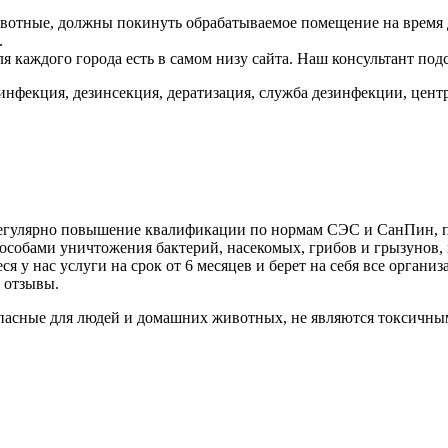
ивотные, должны покинуть обрабатываемое помещение на время
.
 каждого города есть в самом низу сайта. Наш консультант под
зинфекция, дезинсекция, дератизация, служба дезинфекции, цент
 регулярно повышение квалификации по нормам СЭС и СанПин, 
собами уничтожения бактерий, насекомых, грибов и грызунов, и
 у нас услуги на срок от 6 месяцев и берет на себя все орган
 отзывы.
пасные для людей и домашних животных, не являются токсичны