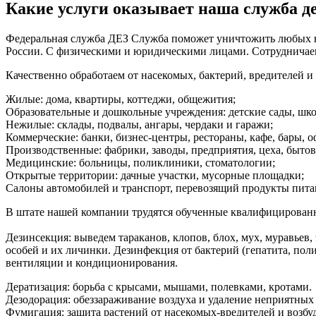
Какие услуги оказывает наша служба 
Федеральная служба ДЕЗ Служба поможет уничтожить любых вре
России. С физическими и юридическими лицами. Сотруднича
Качественно обработаем от насекомых, бактерий, вредителей 
Жилые: дома, квартиры, коттеджи, общежития;
Образовательные и дошкольные учреждения: детские сады, шко
Нежилые: склады, подвалы, ангары, чердаки и гаражи;
Коммерческие: банки, бизнес-центры, рестораны, кафе, бары, 
Производственные: фабрики, заводы, предприятия, цеха, бытов
Медицинские: больницы, поликлиники, стоматологии;
Открытые территории: дачные участки, мусорные площадки;
Салоны автомобилей и транспорт, перевозящий продукты пита
В штате нашей компании трудятся обученные квалифицированные
Дезинсекция: выведем тараканов, клопов, блох, мух, муравьев
особей и их личинки. Дезинфекция от бактерий (гепатита, пол
вентиляции и кондиционирования.
Дератизация: борьба с крысами, мышами, полевками, кротами.
Дезодорация: обеззараживание воздуха и удаление неприятных за
Фумигация: защита растений от насекомых-вредителей и возбуд