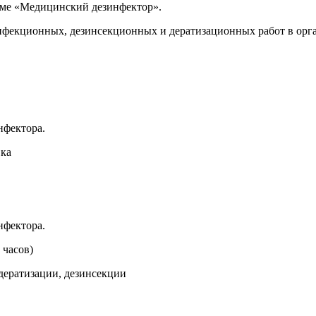
мме «Медицинский дезинфектор».
екционных, дезинсекционных и дератизационных работ в орга
нфектора.
вка
нфектора.
 часов)
дератизации, дезинсекции