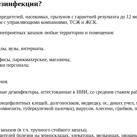
дезинфекции?
дителей, насекомых, грызунов с гарантией результата до 12 ме
ем с управляющими компаниями, ТСЖ и ЖСК.
и неприятных запахов любые территории и помещения:
лы, вузы, интернаты.
офисы, парикмахерские, магазины;
ки персонала;
ния.
 дезинфекторы, аттестованные в НИИ, со средним стажем работы
, энцефалитных клещей, долгоносиков, медведку, ос, диких пчел
иомиелита, туберкулезной палочки), вирусов, плесени, грибков
пахов (в т.ч. трупного стойкого запаха).
ителей болезни на зерноскладах, элеваторах, мельницах, овощн