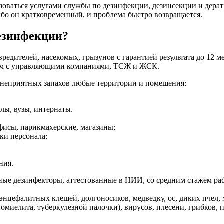
зоваться услугами службы по дезинфекции, дезинсекции и дерат
бо он кратковременный, и проблема быстро возвращается.
дезинфекции?
дителей, насекомых, грызунов с гарантией результата до 12 ме
ем с управляющими компаниями, ТСЖ и ЖСК.
и неприятных запахов любые территории и помещения:
лы, вузы, интернаты.
офисы, парикмахерские, магазины;
ки персонала;
ния.
 дезинфекторы, аттестованные в НИИ, со средним стажем работы
, энцефалитных клещей, долгоносиков, медведку, ос, диких пчел
иомиелита, туберкулезной палочки), вирусов, плесени, грибков