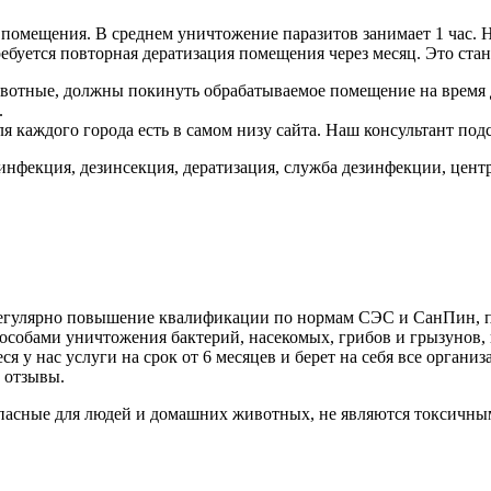
и помещения. В среднем уничтожение паразитов занимает 1 час.
ребуется повторная дератизация помещения через месяц. Это ста
ивотные, должны покинуть обрабатываемое помещение на время
.
 каждого города есть в самом низу сайта. Наш консультант под
зинфекция, дезинсекция, дератизация, служба дезинфекции, цент
 регулярно повышение квалификации по нормам СЭС и СанПин, 
собами уничтожения бактерий, насекомых, грибов и грызунов, и
 у нас услуги на срок от 6 месяцев и берет на себя все орган
 отзывы.
пасные для людей и домашних животных, не являются токсичны