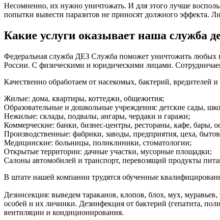
Несомненно, их нужно уничтожать. И для этого лучше восполь
попытки вывести паразитов не приносят должного эффекта. Ли
Какие услуги оказывает наша служба 
Федеральная служба ДЕЗ Служба поможет уничтожить любых вре
России. С физическими и юридическими лицами. Сотруднича
Качественно обработаем от насекомых, бактерий, вредителей 
Жилые: дома, квартиры, коттеджи, общежития;
Образовательные и дошкольные учреждения: детские сады, шко
Нежилые: склады, подвалы, ангары, чердаки и гаражи;
Коммерческие: банки, бизнес-центры, рестораны, кафе, бары, 
Производственные: фабрики, заводы, предприятия, цеха, бытов
Медицинские: больницы, поликлиники, стоматологии;
Открытые территории: дачные участки, мусорные площадки;
Салоны автомобилей и транспорт, перевозящий продукты пита
В штате нашей компании трудятся обученные квалифицированные
Дезинсекция: выведем тараканов, клопов, блох, мух, муравьев
особей и их личинки. Дезинфекция от бактерий (гепатита, пол
вентиляции и кондиционирования.