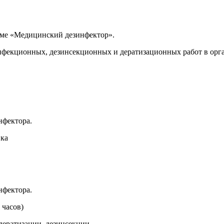
мме «Медицинский дезинфектор».
екционных, дезинсекционных и дератизационных работ в орга
нфектора.
вка
нфектора.
 часов)
дератизации, дезинсекции