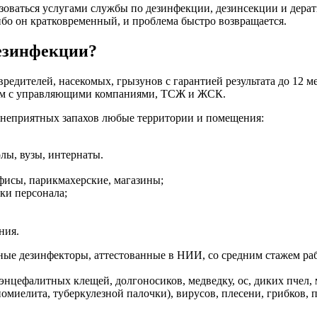
зоваться услугами службы по дезинфекции, дезинсекции и дерат
бо он кратковременный, и проблема быстро возвращается.
дезинфекции?
дителей, насекомых, грызунов с гарантией результата до 12 ме
ем с управляющими компаниями, ТСЖ и ЖСК.
и неприятных запахов любые территории и помещения:
лы, вузы, интернаты.
офисы, парикмахерские, магазины;
ки персонала;
ния.
 дезинфекторы, аттестованные в НИИ, со средним стажем работы
, энцефалитных клещей, долгоносиков, медведку, ос, диких пчел
иомиелита, туберкулезной палочки), вирусов, плесени, грибков