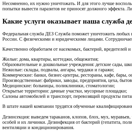
Несомненно, их нужно уничтожать. И для этого лучше восполь
попытки вывести паразитов не приносят должного эффекта. Ли
Какие услуги оказывает наша служба 
Федеральная служба ДЕЗ Служба поможет уничтожить любых вре
России. С физическими и юридическими лицами. Сотруднича
Качественно обработаем от насекомых, бактерий, вредителей 
Жилые: дома, квартиры, коттеджи, общежития;
Образовательные и дошкольные учреждения: детские сады, шко
Нежилые: склады, подвалы, ангары, чердаки и гаражи;
Коммерческие: банки, бизнес-центры, рестораны, кафе, бары, 
Производственные: фабрики, заводы, предприятия, цеха, бытов
Медицинские: больницы, поликлиники, стоматологии;
Открытые территории: дачные участки, мусорные площадки;
Салоны автомобилей и транспорт, перевозящий продукты пита
В штате нашей компании трудятся обученные квалифицированные
Дезинсекция: выведем тараканов, клопов, блох, мух, муравьев
особей и их личинки. Дезинфекция от бактерий (гепатита, пол
вентиляции и кондиционирования.