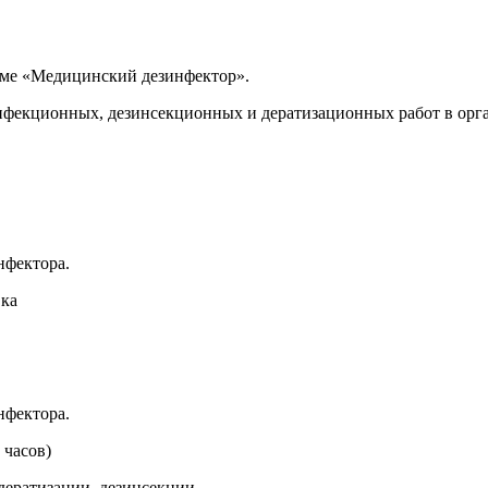
мме «Медицинский дезинфектор».
екционных, дезинсекционных и дератизационных работ в орга
нфектора.
вка
нфектора.
 часов)
дератизации, дезинсекции