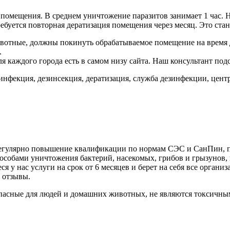
и помещения. В среднем уничтожение паразитов занимает 1 час.
ребуется повторная дератизация помещения через месяц. Это ста
ивотные, должны покинуть обрабатываемое помещение на время
.
 каждого города есть в самом низу сайта. Наш консультант под
зинфекция, дезинсекция, дератизация, служба дезинфекции, цент
 регулярно повышение квалификации по нормам СЭС и СанПин, 
собами уничтожения бактерий, насекомых, грибов и грызунов, и
 у нас услуги на срок от 6 месяцев и берет на себя все орган
 отзывы.
пасные для людей и домашних животных, не являются токсичны