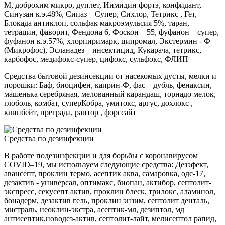
М, доброхим микро, дуплет, Иимидин фортэ, конфидант,
Синузан к.э.48%, Сипаз – Супер, Сихлор, Тетрикс , Гет,
Блокада антиклоп, сольфак макроэмульсия 5%, таран,
тетрацин, фаворит, Фендона 6, Фоскон – 55, фуфанон – супер,
фуфанон к.э.57%, хлорпиримарк, ципромал, Экстермин - Ф
(Микрофос), Эсланадез – инсектицид, Кукарача, тетрикс,
карбофос, медифокс-супер, цифокс, сульфокс, ФЛИП
Средства бытовой дезинсекции от насекомых дусты, мелки и
порошки: Баф, биоцифен, каприн-Ф, фас – дубль, фенаксин,
машенька серебряная, мелованный карандаш, торнадо мелок,
глоболь, комбат, суперКобра, умитокс, аргус, дохлокс ,
клинбейт, преграда, раптор , форссайт
Средства по дезинфекции
В работе подезинфекции и для борьбы с коронавирусом
COVID–19, мы используем следующие средства: Дезэфект,
авансепт, проклин термо, асептик аква, самаровка, одс-17,
дезактив - универсал, оптимакс, биопан, актибор, септолит-
экспресс, секусепт актив, проклин блеск, трилокс, аламинол,
бонадерм, дезактив гель, проклин энзим, септолит денталь,
мистраль, неоклин-экстра, асептик-мл, дезиптол, мд
антисептик,новодез-актив, септолит-лайт, мелисептол рапид,