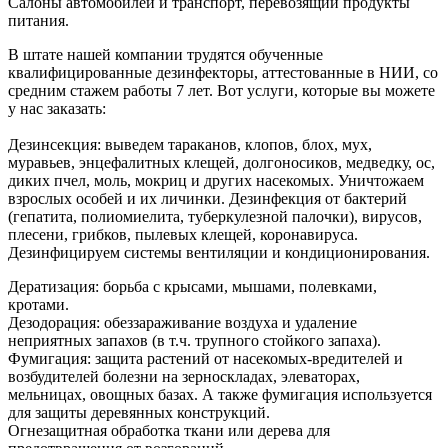
Салоны автомобилей и транспорт, перевозящий продукты
питания.
В штате нашей компании трудятся обученные
квалифицированные дезинфекторы, аттестованные в НИИ, со
средним стажем работы 7 лет. Вот услуги, которые вы можете
у нас заказать:
Дезинсекция: выведем тараканов, клопов, блох, мух,
муравьев, энцефалитных клещей, долгоносиков, медведку, ос,
диких пчел, моль, мокриц и других насекомых. Уничтожаем
взрослых особей и их личинки. Дезинфекция от бактерий
(гепатита, полиомиелита, туберкулезной палочки), вирусов,
плесени, грибков, пылевых клещей, коронавируса.
Дезинфицируем системы вентиляции и кондиционирования.
Дератизация: борьба с крысами, мышами, полевками,
кротами.
Дезодорация: обеззараживание воздуха и удаление
неприятных запахов (в т.ч. трупного стойкого запаха).
Фумигация: защита растений от насекомых-вредителей и
возбудителей болезни на зерноскладах, элеваторах,
мельницах, овощных базах. А также фумигация используется
для защиты деревянных конструкций.
Огнезащитная обработка ткани или дерева для