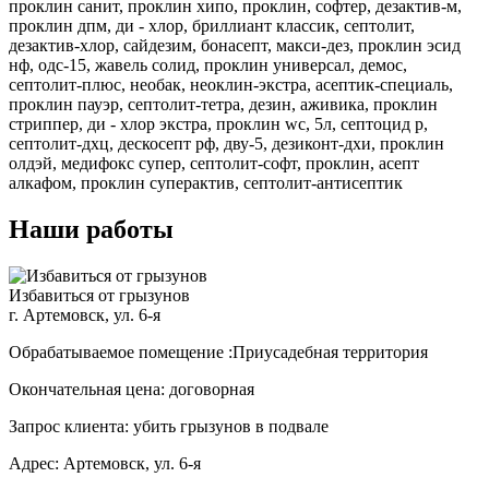
проклин санит, проклин хипо, проклин, софтер, дезактив-м,
проклин дпм, ди - хлор, бриллиант классик, септолит,
дезактив-хлор, сайдезим, бонасепт, макси-дез, проклин эсид
нф, одс-15, жавель солид, проклин универсал, демос,
септолит-плюс, необак, неоклин-экстра, асептик-специаль,
проклин пауэр, септолит-тетра, дезин, аживика, проклин
стриппер, ди - хлор экстра, проклин wc, 5л, септоцид р,
септолит-дхц, дескосепт рф, дву-5, дезиконт-дхи, проклин
олдэй, медифокс супер, септолит-софт, проклин, асепт
алкафом, проклин суперактив, септолит-антисептик
Наши работы
Избавиться от грызунов
г. Артемовск, ул. 6-я
Обрабатываемое помещение :Приусадебная территория
Окончательная цена: договорная
Запрос клиента: убить грызунов в подвале
Адрес: Артемовск, ул. 6-я