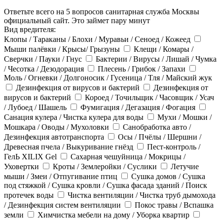
Ответьте всего на 5 вопросов санитарная служба Москвы
официальный сайт. Это займет пару минут
Вид вредителя:
Клопы / Тараканы / Блохи / Муравьи / Сеноед / Кожеед
Мыши палёвки / Крысы/ Грызуны
Клещи / Комары /
Сверчки / Пауки / Гнус
Бактерии / Вирусы / Лишай / Чумка
/ Чесотка / Дезодорация
Плесень / Грибок / Запахи
Моль / Огневки / Долгоносик / Гусеница / Тля / Майский жук
Дезинфекция от вирусов и бактерий
Дезинфекция от
вирусов и бактерий
Короед / Точильщик / Часовщик / Усач
/ Лубоед / Шашель
Фумигация / Дегазация / Фогация
Санация кулера / Чистка кулера для воды
Мухи / Мошки /
Мошкара / Оводы / Мухоловки
Санобработка авто /
Дезинфекция автотранспорта
Осы / Пчёлы / Шершни /
Древесная пчела / Выкуривание гнёзд
Пест-контроль /
ГелЬ XILIX Gel
Сахарная чешуйница / Мокрицы /
Уховертки
Кроты / Землеройки / Суслики
Летучие
мыши / Змеи / Отпугивание птиц
Сушка домов / Сушка
под стяжкой / Сушка кровли / Сушка фасада зданий / Поиск
протечек воды
Чистка вентиляции / Чистка труб дымохода
/ Дезинфекция систем вентиляции
Покос травы / Вспашка
земли
Химчистка мебели на дому / Уборка квартир