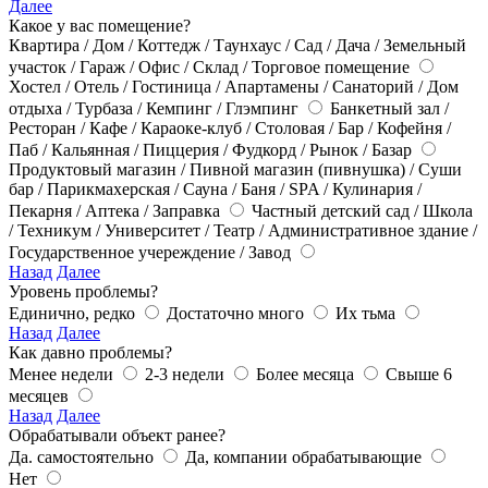
Далее
Какое у вас помещение?
Квартира / Дом / Коттедж / Таунхаус / Сад / Дача / Земельный
участок / Гараж / Офис / Склад / Торговое помещение
Хостел / Отель / Гостиница / Апартамены / Санаторий / Дом
отдыха / Турбаза / Кемпинг / Глэмпинг
Банкетный зал /
Ресторан / Кафе / Караоке-клуб / Столовая / Бар / Кофейня /
Паб / Кальянная / Пиццерия / Фудкорд / Рынок / Базар
Продуктовый магазин / Пивной магазин (пивнушка) / Суши
бар / Парикмахерская / Сауна / Баня / SPA / Кулинария /
Пекарня / Аптека / Заправка
Частный детский сад / Школа
/ Техникум / Университет / Театр / Административное здание /
Государственное учереждение / Завод
Назад
Далее
Уровень проблемы?
Единично, редко
Достаточно много
Их тьма
Назад
Далее
Как давно проблемы?
Менее недели
2-3 недели
Более месяца
Свыше 6
месяцев
Назад
Далее
Обрабатывали объект ранее?
Да. самостоятельно
Да, компании обрабатывающие
Нет