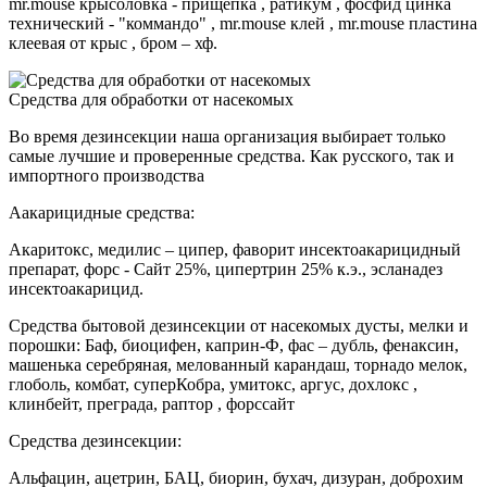
mr.mouse крысоловка - прищепка , ратикум , фосфид цинка
технический - "коммандо" , mr.mouse клей , mr.mouse пластина
клеевая от крыс , бром – хф.
Средства для обработки от насекомых
Во время дезинсекции наша организация выбирает только
самые лучшие и проверенные средства. Как русского, так и
импортного производства
Аакарицидные средства:
Акаритокс, медилис – ципер, фаворит инсектоакарицидный
препарат, форс - Сайт 25%, ципертрин 25% к.э., эсланадез
инсектоакарицид.
Средства бытовой дезинсекции от насекомых дусты, мелки и
порошки: Баф, биоцифен, каприн-Ф, фас – дубль, фенаксин,
машенька серебряная, мелованный карандаш, торнадо мелок,
глоболь, комбат, суперКобра, умитокс, аргус, дохлокс ,
клинбейт, преграда, раптор , форссайт
Средства дезинсекции:
Альфацин, ацетрин, БАЦ, биорин, бухач, дизуран, доброхим