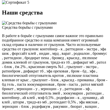
Наши средства
Средства борьбы с грызунами
В работе в борьбе с грызунами самое важное это правильно
подобранное средство и наша компания имеет огромный
склад отравы в наличии от грызунов. Часто используемые
средства от грызунов: контейнер - к , раттидион - экстра , эфа
шок , форссайт клей , индан , мрд , варат , родиалон , броммус
, раттидион , бродират пена , бромед , крысид , mr.mouse
домик клеевой от грызунов, тридэ-вэ тб , дифакрат мб , ратол
- блок , ёж 2% , крысиная смерть №1 , грызунит - экстра ,
ратинбром , дифакрат тб , эфа ореховая , бром - бд , эфа ,
биологический отпугиватель кротов , mr.mouse пластина
клеевая от крыс , грызунит - блок , крысид - приманка , бром -
бд гель , паста зоокумариновая , бром - паста , ратол мягкий
брикет , зерноцин - у , зерноцин - у , раттидион - хф ,
биологический отпугиватель змей , зоокумарин , ратиндан ,
контейнер , alt клей , мэф 0,5% , родефасин - к , цунамид , alt
клей , шторм , тридэ-вэ мб , ротендант 0,5% , эфа мясная ,
зерноцин - блок , родефакум , ракумин , биорат , вазцин ,