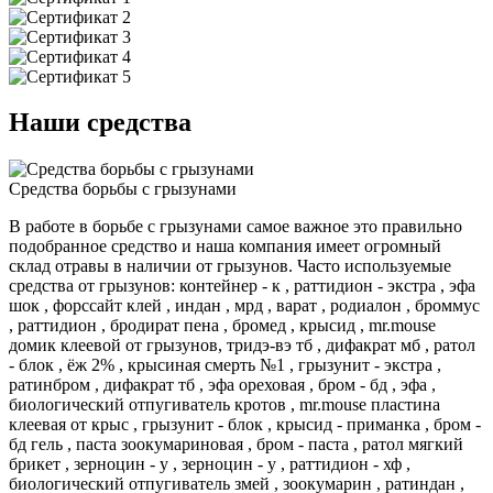
Наши средства
Средства борьбы с грызунами
В работе в борьбе с грызунами самое важное это правильно
подобранное средство и наша компания имеет огромный
склад отравы в наличии от грызунов. Часто используемые
средства от грызунов: контейнер - к , раттидион - экстра , эфа
шок , форссайт клей , индан , мрд , варат , родиалон , броммус
, раттидион , бродират пена , бромед , крысид , mr.mouse
домик клеевой от грызунов, тридэ-вэ тб , дифакрат мб , ратол
- блок , ёж 2% , крысиная смерть №1 , грызунит - экстра ,
ратинбром , дифакрат тб , эфа ореховая , бром - бд , эфа ,
биологический отпугиватель кротов , mr.mouse пластина
клеевая от крыс , грызунит - блок , крысид - приманка , бром -
бд гель , паста зоокумариновая , бром - паста , ратол мягкий
брикет , зерноцин - у , зерноцин - у , раттидион - хф ,
биологический отпугиватель змей , зоокумарин , ратиндан ,