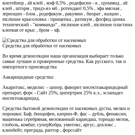
контейнер , alt клей , мэф 0,5% , родефасин - к , цунамид , alt
клей , шторм , тридэ-вэ мб , ротендант 0,5% , эфа мясная ,
зерноцин - блок , родефакум , ракумин , биорат , вазцин ,
mr.mouse крысоловка - прищепка , ратикум , фосфид цинка
технический - "коммандо" , mr.mouse клей , mr.mouse пластина
клеевая от крыс , бром – хф.
Средства для обработки от насекомых
Во время дезинсекции наша организация выбирает только
самые лучшие и проверенные средства. Как русского, так и
импортного производства
Аакарицидные средства:
Акаритокс, медилис – ципер, фаворит инсектоакарицидный
препарат, форс - Сайт 25%, ципертрин 25% к.э., эсланадез
инсектоакарицид.
Средства бытовой дезинсекции от насекомых дусты, мелки и
порошки: Баф, биоцифен, каприн-Ф, фас – дубль, фенаксин,
машенька серебряная, мелованный карандаш, торнадо мелок,
глоболь, комбат, суперКобра, умитокс, аргус, дохлокс ,
клинбейт, преграда, раптор , форссайт