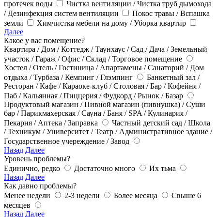
протечек воды
Чистка вентиляции / Чистка труб дымохода
/ Дезинфекция систем вентиляции
Покос травы / Вспашка
земли
Химчистка мебели на дому / Уборка квартир
Далее
Какое у вас помещение?
Квартира / Дом / Коттедж / Таунхаус / Сад / Дача / Земельный
участок / Гараж / Офис / Склад / Торговое помещение
Хостел / Отель / Гостиница / Апартамены / Санаторий / Дом
отдыха / Турбаза / Кемпинг / Глэмпинг
Банкетный зал /
Ресторан / Кафе / Караоке-клуб / Столовая / Бар / Кофейня /
Паб / Кальянная / Пиццерия / Фудкорд / Рынок / Базар
Продуктовый магазин / Пивной магазин (пивнушка) / Суши
бар / Парикмахерская / Сауна / Баня / SPA / Кулинария /
Пекарня / Аптека / Заправка
Частный детский сад / Школа
/ Техникум / Университет / Театр / Административное здание /
Государственное учереждение / Завод
Назад
Далее
Уровень проблемы?
Единично, редко
Достаточно много
Их тьма
Назад
Далее
Как давно проблемы?
Менее недели
2-3 недели
Более месяца
Свыше 6
месяцев
Назад
Далее