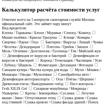
Калькулятор расчёта стоимости услуг
Ответьте всего на 5 вопросов санитарная служба Москвы
официальный сайт. Это займет пару минут
Вид вредителя:
Клопы / Тараканы / Блохи / Муравьи / Сеноед / Кожеед
Мыши палёвки / Крысы/ Грызуны
Клещи / Комары /
Сверчки / Пауки / Гнус
Бактерии / Вирусы / Лишай / Чумка
/ Чесотка / Дезодорация
Плесень / Грибок / Запахи
Моль / Огневки / Долгоносик / Гусеница / Тля / Майский жук
Дезинфекция от вирусов и бактерий
Дезинфекция от
вирусов и бактерий
Короед / Точильщик / Часовщик / Усач
/ Лубоед / Шашель
Фумигация / Дегазация / Фогация
Санация кулера / Чистка кулера для воды
Мухи / Мошки /
Мошкара / Оводы / Мухоловки
Санобработка авто /
Дезинфекция автотранспорта
Осы / Пчёлы / Шершни /
Древесная пчела / Выкуривание гнёзд
Пест-контроль /
ГелЬ XILIX Gel
Сахарная чешуйница / Мокрицы /
Уховертки
Кроты / Землеройки / Суслики
Летучие
мыши / Змеи / Отпугивание птиц
Сушка домов / Сушка
под стяжкой / Сушка кровли / Сушка фасада зданий / Поиск