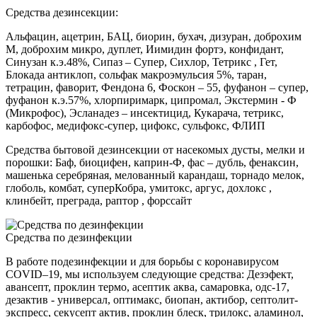
Средства дезинсекции:
Альфацин, ацетрин, БАЦ, биорин, бухач, дизуран, доброхим
М, доброхим микро, дуплет, Иимидин фортэ, конфидант,
Синузан к.э.48%, Сипаз – Супер, Сихлор, Тетрикс , Гет,
Блокада антиклоп, сольфак макроэмульсия 5%, таран,
тетрацин, фаворит, Фендона 6, Фоскон – 55, фуфанон – супер,
фуфанон к.э.57%, хлорпиримарк, ципромал, Экстермин - Ф
(Микрофос), Эсланадез – инсектицид, Кукарача, тетрикс,
карбофос, медифокс-супер, цифокс, сульфокс, ФЛИП
Средства бытовой дезинсекции от насекомых дусты, мелки и
порошки: Баф, биоцифен, каприн-Ф, фас – дубль, фенаксин,
машенька серебряная, мелованный карандаш, торнадо мелок,
глоболь, комбат, суперКобра, умитокс, аргус, дохлокс ,
клинбейт, преграда, раптор , форссайт
Средства по дезинфекции
В работе подезинфекции и для борьбы с коронавирусом
COVID–19, мы используем следующие средства: Дезэфект,
авансепт, проклин термо, асептик аква, самаровка, одс-17,
дезактив - универсал, оптимакс, биопан, актибор, септолит-
экспресс, секусепт актив, проклин блеск, трилокс, аламинол,