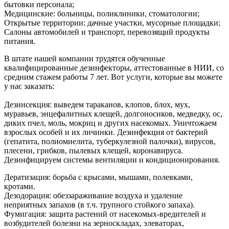
бытовки персонала;
Медицинские: больницы, поликлиники, стоматологии;
Открытые территории: дачные участки, мусорные площадки;
Салоны автомобилей и транспорт, перевозящий продукты
питания.
В штате нашей компании трудятся обученные
квалифицированные дезинфекторы, аттестованные в НИИ, со
средним стажем работы 7 лет. Вот услуги, которые вы можете
у нас заказать:
Дезинсекция: выведем тараканов, клопов, блох, мух,
муравьев, энцефалитных клещей, долгоносиков, медведку, ос,
диких пчел, моль, мокриц и других насекомых. Уничтожаем
взрослых особей и их личинки. Дезинфекция от бактерий
(гепатита, полиомиелита, туберкулезной палочки), вирусов,
плесени, грибков, пылевых клещей, коронавируса.
Дезинфицируем системы вентиляции и кондиционирования.
Дератизация: борьба с крысами, мышами, полевками,
кротами.
Дезодорация: обеззараживание воздуха и удаление
неприятных запахов (в т.ч. трупного стойкого запаха).
Фумигация: защита растений от насекомых-вредителей и
возбудителей болезни на зерноскладах, элеваторах,