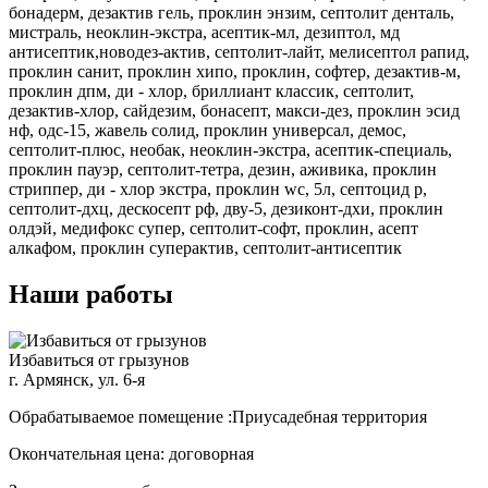
бонадерм, дезактив гель, проклин энзим, септолит денталь,
мистраль, неоклин-экстра, асептик-мл, дезиптол, мд
антисептик,новодез-актив, септолит-лайт, мелисептол рапид,
проклин санит, проклин хипо, проклин, софтер, дезактив-м,
проклин дпм, ди - хлор, бриллиант классик, септолит,
дезактив-хлор, сайдезим, бонасепт, макси-дез, проклин эсид
нф, одс-15, жавель солид, проклин универсал, демос,
септолит-плюс, необак, неоклин-экстра, асептик-специаль,
проклин пауэр, септолит-тетра, дезин, аживика, проклин
стриппер, ди - хлор экстра, проклин wc, 5л, септоцид р,
септолит-дхц, дескосепт рф, дву-5, дезиконт-дхи, проклин
олдэй, медифокс супер, септолит-софт, проклин, асепт
алкафом, проклин суперактив, септолит-антисептик
Наши работы
Избавиться от грызунов
г. Армянск, ул. 6-я
Обрабатываемое помещение :Приусадебная территория
Окончательная цена: договорная