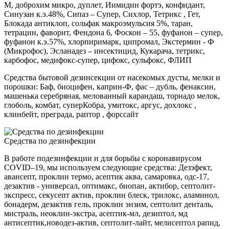
М, доброхим микро, дуплет, Иимидин фортэ, конфидант,
Синузан к.э.48%, Сипаз – Супер, Сихлор, Тетрикс , Гет,
Блокада антиклоп, сольфак макроэмульсия 5%, таран,
тетрацин, фаворит, Фендона 6, Фоскон – 55, фуфанон – супер,
фуфанон к.э.57%, хлорпиримарк, ципромал, Экстермин - Ф
(Микрофос), Эсланадез – инсектицид, Кукарача, тетрикс,
карбофос, медифокс-супер, цифокс, сульфокс, ФЛИП
Средства бытовой дезинсекции от насекомых дусты, мелки и
порошки: Баф, биоцифен, каприн-Ф, фас – дубль, фенаксин,
машенька серебряная, мелованный карандаш, торнадо мелок,
глоболь, комбат, суперКобра, умитокс, аргус, дохлокс ,
клинбейт, преграда, раптор , форссайт
Средства по дезинфекции
В работе подезинфекции и для борьбы с коронавирусом
COVID–19, мы используем следующие средства: Дезэфект,
авансепт, проклин термо, асептик аква, самаровка, одс-17,
дезактив - универсал, оптимакс, биопан, актибор, септолит-
экспресс, секусепт актив, проклин блеск, трилокс, аламинол,
бонадерм, дезактив гель, проклин энзим, септолит денталь,
мистраль, неоклин-экстра, асептик-мл, дезиптол, мд
антисептик,новодез-актив, септолит-лайт, мелисептол рапид,