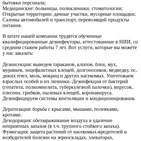
бытовки персонала;
Медицинские: больницы, поликлиники, стоматологии;
Открытые территории: дачные участки, мусорные площадки;
Салоны автомобилей и транспорт, перевозящий продукты
питания.
В штате нашей компании трудятся обученные
квалифицированные дезинфекторы, аттестованные в НИИ, со
средним стажем работы 7 лет. Вот услуги, которые вы можете
у нас заказать:
Дезинсекция: выведем тараканов, клопов, блох, мух,
муравьев, энцефалитных клещей, долгоносиков, медведку, ос,
диких пчел, моль, мокриц и других насекомых. Уничтожаем
взрослых особей и их личинки. Дезинфекция от бактерий
(гепатита, полиомиелита, туберкулезной палочки), вирусов,
плесени, грибков, пылевых клещей, коронавируса.
Дезинфицируем системы вентиляции и кондиционирования.
Дератизация: борьба с крысами, мышами, полевками,
кротами.
Дезодорация: обеззараживание воздуха и удаление
неприятных запахов (в т.ч. трупного стойкого запаха).
Фумигация: защита растений от насекомых-вредителей и
возбудителей болезни на зерноскладах, элеваторах,