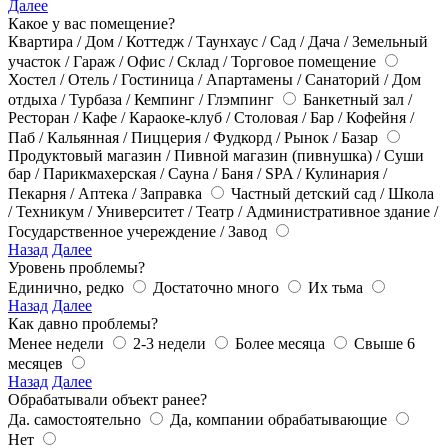
Далее
Какое у вас помещение?
Квартира / Дом / Коттедж / Таунхаус / Сад / Дача / Земельный
участок / Гараж / Офис / Склад / Торговое помещение
Хостел / Отель / Гостиница / Апартамены / Санаторий / Дом
отдыха / Турбаза / Кемпинг / Глэмпинг
Банкетный зал /
Ресторан / Кафе / Караоке-клуб / Столовая / Бар / Кофейня /
Паб / Кальянная / Пиццерия / Фудкорд / Рынок / Базар
Продуктовый магазин / Пивной магазин (пивнушка) / Суши
бар / Парикмахерская / Сауна / Баня / SPA / Кулинария /
Пекарня / Аптека / Заправка
Частный детский сад / Школа
/ Техникум / Университет / Театр / Административное здание /
Государственное учереждение / Завод
Назад
Далее
Уровень проблемы?
Единично, редко
Достаточно много
Их тьма
Назад
Далее
Как давно проблемы?
Менее недели
2-3 недели
Более месяца
Свыше 6
месяцев
Назад
Далее
Обрабатывали объект ранее?
Да. самостоятельно
Да, компании обрабатывающие
Нет