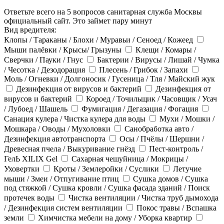
Ответьте всего на 5 вопросов санитарная служба Москвы
официальный сайт. Это займет пару минут
Вид вредителя:
Клопы / Тараканы / Блохи / Муравьи / Сеноед / Кожеед
Мыши палёвки / Крысы/ Грызуны
Клещи / Комары /
Сверчки / Пауки / Гнус
Бактерии / Вирусы / Лишай / Чумка
/ Чесотка / Дезодорация
Плесень / Грибок / Запахи
Моль / Огневки / Долгоносик / Гусеница / Тля / Майский жук
Дезинфекция от вирусов и бактерий
Дезинфекция от
вирусов и бактерий
Короед / Точильщик / Часовщик / Усач
/ Лубоед / Шашель
Фумигация / Дегазация / Фогация
Санация кулера / Чистка кулера для воды
Мухи / Мошки /
Мошкара / Оводы / Мухоловки
Санобработка авто /
Дезинфекция автотранспорта
Осы / Пчёлы / Шершни /
Древесная пчела / Выкуривание гнёзд
Пест-контроль /
ГелЬ XILIX Gel
Сахарная чешуйница / Мокрицы /
Уховертки
Кроты / Землеройки / Суслики
Летучие
мыши / Змеи / Отпугивание птиц
Сушка домов / Сушка
под стяжкой / Сушка кровли / Сушка фасада зданий / Поиск
протечек воды
Чистка вентиляции / Чистка труб дымохода
/ Дезинфекция систем вентиляции
Покос травы / Вспашка
земли
Химчистка мебели на дому / Уборка квартир