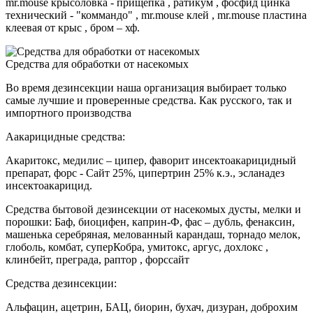
mr.mouse крысоловка - прищепка , ратикум , фосфид цинка
технический - "коммандо" , mr.mouse клей , mr.mouse пластина
клеевая от крыс , бром – хф.
Средства для обработки от насекомых
Во время дезинсекции наша организация выбирает только
самые лучшие и проверенные средства. Как русского, так и
импортного производства
Аакарицидные средства:
Акаритокс, медилис – ципер, фаворит инсектоакарицидный
препарат, форс - Сайт 25%, ципертрин 25% к.э., эсланадез
инсектоакарицид.
Средства бытовой дезинсекции от насекомых дусты, мелки и
порошки: Баф, биоцифен, каприн-Ф, фас – дубль, фенаксин,
машенька серебряная, мелованный карандаш, торнадо мелок,
глоболь, комбат, суперКобра, умитокс, аргус, дохлокс ,
клинбейт, преграда, раптор , форссайт
Средства дезинсекции:
Альфацин, ацетрин, БАЦ, биорин, бухач, дизуран, доброхим