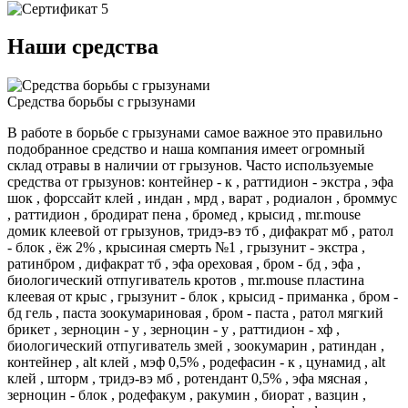
Наши средства
Средства борьбы с грызунами
В работе в борьбе с грызунами самое важное это правильно
подобранное средство и наша компания имеет огромный
склад отравы в наличии от грызунов. Часто используемые
средства от грызунов: контейнер - к , раттидион - экстра , эфа
шок , форссайт клей , индан , мрд , варат , родиалон , броммус
, раттидион , бродират пена , бромед , крысид , mr.mouse
домик клеевой от грызунов, тридэ-вэ тб , дифакрат мб , ратол
- блок , ёж 2% , крысиная смерть №1 , грызунит - экстра ,
ратинбром , дифакрат тб , эфа ореховая , бром - бд , эфа ,
биологический отпугиватель кротов , mr.mouse пластина
клеевая от крыс , грызунит - блок , крысид - приманка , бром -
бд гель , паста зоокумариновая , бром - паста , ратол мягкий
брикет , зерноцин - у , зерноцин - у , раттидион - хф ,
биологический отпугиватель змей , зоокумарин , ратиндан ,
контейнер , alt клей , мэф 0,5% , родефасин - к , цунамид , alt
клей , шторм , тридэ-вэ мб , ротендант 0,5% , эфа мясная ,
зерноцин - блок , родефакум , ракумин , биорат , вазцин ,