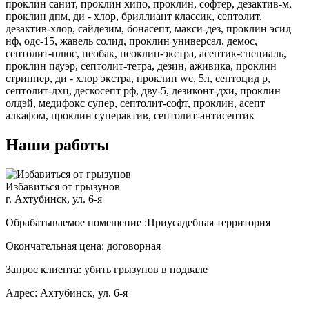
проклин санит, проклин хипо, проклин, софтер, дезактив-м,
проклин дпм, ди - хлор, бриллиант классик, септолит,
дезактив-хлор, сайдезим, бонасепт, макси-дез, проклин эсид
нф, одс-15, жавель солид, проклин универсал, демос,
септолит-плюс, необак, неоклин-экстра, асептик-специаль,
проклин пауэр, септолит-тетра, дезин, аживика, проклин
стриппер, ди - хлор экстра, проклин wc, 5л, септоцид р,
септолит-дхц, дескосепт рф, дву-5, дезиконт-дхи, проклин
олдэй, медифокс супер, септолит-софт, проклин, асепт
алкафом, проклин суперактив, септолит-антисептик
Наши работы
Избавиться от грызунов
г. Ахтубинск, ул. 6-я
Обрабатываемое помещение :Приусадебная территория
Окончательная цена: договорная
Запрос клиента: убить грызунов в подвале
Адрес: Ахтубинск, ул. 6-я